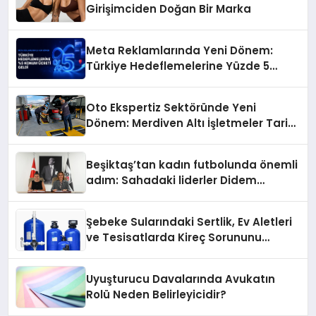
Girişimciden Doğan Bir Marka
Meta Reklamlarında Yeni Dönem:
Türkiye Hedeflemelerine Yüzde 5
Konum Ücreti Geldi
Oto Ekspertiz Sektöründe Yeni
Dönem: Merdiven Altı İşletmeler Tarih
Oluyor
Beşiktaş’tan kadın futbolunda önemli
adım: Sahadaki liderler Didem
Karagenç ve Başak Gündoğdu kulüp
hafızasını geleceğe taşıyacak
Şebeke Sularındaki Sertlik, Ev Aletleri
ve Tesisatlarda Kireç Sorununu
Artırıyor
Uyuşturucu Davalarında Avukatın
Rolü Neden Belirleyicidir?