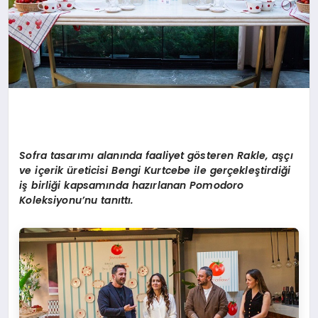
Sofra tasarımı alanında faaliyet g
ö
steren Rakle, aşçı
ve iç
erik
üreticisi Bengi Kurtcebe ile gerçekleştirdiğ
i
i
ş birliği kapsamında hazırlanan Pomodoro
Koleksiyonu’nu tanıttı.