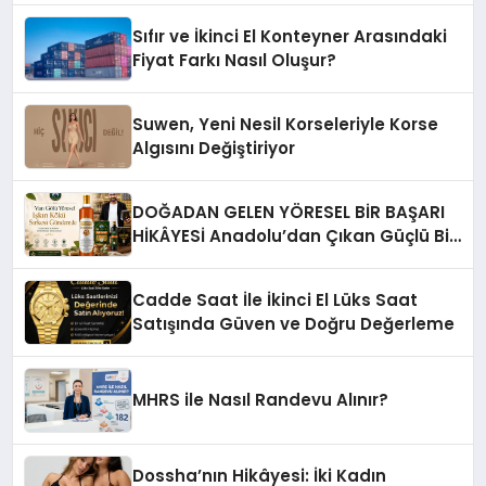
Sıfır ve İkinci El Konteyner Arasındaki
Fiyat Farkı Nasıl Oluşur?
Suwen, Yeni Nesil Korseleriyle Korse
Algısını Değiştiriyor
DOĞADAN GELEN YÖRESEL BİR BAŞARI
HİKÂYESİ Anadolu’dan Çıkan Güçlü Bir
Başarı Hikâyesi: Van Gölü Yöresel
Işkın Kökü Sirkesi
Cadde Saat İle İkinci El Lüks Saat
Satışında Güven ve Doğru Değerleme
MHRS ile Nasıl Randevu Alınır?
Dossha’nın Hikâyesi: İki Kadın