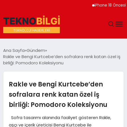
iPhone 18 Öncesi Apple’
GÜNDEM
Ana Sayfa
Gündem
Rakle ve Bengi Kurtcebe’den sofralara renk katan özel iş
DÜNYA
birliği: Pomodoro Koleksiyonu
EĞITIM
Rakle ve Bengi Kurtcebe’den
EKONOMI
sofralara renk katan özel iş
birliği: Pomodoro Koleksiyonu
MAGAZIN
Sofra tasarımı alanında faaliyet gösteren Rakle,
SAĞLIK
aşçı ve içerik üreticisi Bengi Kurtcebe ile