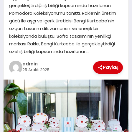
gerçekleştirdiği iş birliği kapsamında hazırlanan
SIYASET
Pomodoro Koleksiyonu’nu tanıttı. Rakle’nin üretim
gücü ile aşçı ve içerik üreticisi Bengi Kurtcebe’nin
SPOR
özgün tasarım dili, zamansız ve enerjik bir
koleksiyonda buluştu. Sofra tasarımının yenilikçi
TEKNOLOJI
markası Rakle, Bengi Kurtcebe ile gerçekleştirdiği
özel iş birliği kapsamında hazırlanan…
YAŞAM
admin
Paylaş
25 Aralık 2025