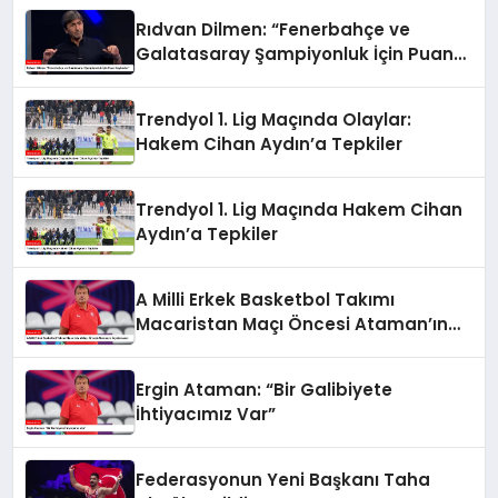
Rıdvan Dilmen: “Fenerbahçe ve
Galatasaray Şampiyonluk İçin Puan
Kaybeder”
Trendyol 1. Lig Maçında Olaylar:
Hakem Cihan Aydın’a Tepkiler
Trendyol 1. Lig Maçında Hakem Cihan
Aydın’a Tepkiler
A Milli Erkek Basketbol Takımı
Macaristan Maçı Öncesi Ataman’ın
Açıklamaları
Ergin Ataman: “Bir Galibiyete
İhtiyacımız Var”
Federasyonun Yeni Başkanı Taha