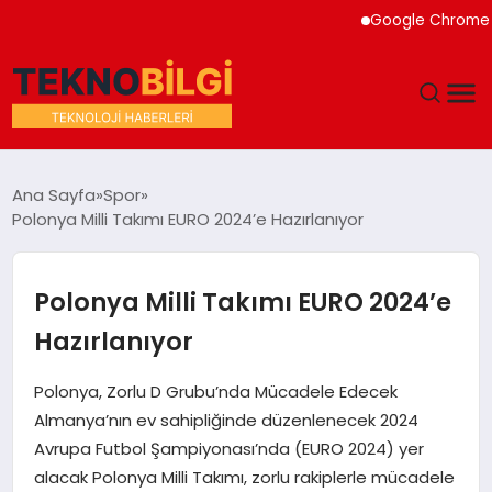
Google Chrome Yapay 
GÜNDEM
Ana Sayfa
Spor
Polonya Milli Takımı EURO 2024’e Hazırlanıyor
DÜNYA
EĞITIM
Polonya Milli Takımı EURO 2024’e
Hazırlanıyor
EKONOMI
Polonya, Zorlu D Grubu’nda Mücadele Edecek
MAGAZIN
Almanya’nın ev sahipliğinde düzenlenecek 2024
Avrupa Futbol Şampiyonası’nda (EURO 2024) yer
SAĞLIK
alacak Polonya Milli Takımı, zorlu rakiplerle mücadele