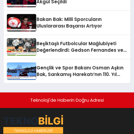
Akgül Seçildi
Bakan Bak: Milli Sporcuların
Uluslararası Başarısı Artıyor
Beşiktaşlı Futbolcular Mağlubiyeti
Değerlendirdi: Gedson Fernandes ve
Gabriel Paulista’dan Açıklamalar
Gençlik ve Spor Bakanı Osman Aşkın
Bak, Sarıkamış Harekatı’nın 110. Yıl
Dönümünde Gençleri Anma Etkinliği
Teknoloji'de Haberin Doğru Adresi