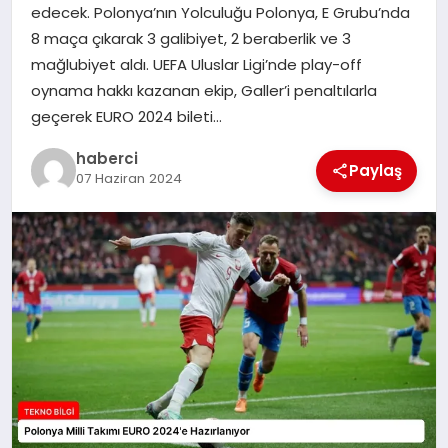
edecek. Polonya’nın Yolculuğu Polonya, E Grubu’nda
SIYASET
8 maça çıkarak 3 galibiyet, 2 beraberlik ve 3
mağlubiyet aldı. UEFA Uluslar Ligi’nde play-off
SPOR
oynama hakkı kazanan ekip, Galler’i penaltılarla
geçerek EURO 2024 bileti…
TEKNOLOJI
haberci
Paylaş
07 Haziran 2024
YAŞAM