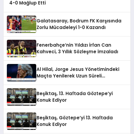
4-0 Mağlup Etti
Galatasaray, Bodrum FK Karşısında
Zorlu Mücadeleyi 1-0 Kazandı
Fenerbahçe’nin Yıldızı İrfan Can
Kahveci, 3 Yıllık Sözleşme İmzaladı
Al Hilal, Jorge Jesus Yönetimindeki
Maçta Yenilerek Uzun Süreli
Yenilmezlik Serisini Sonlandırdı
Beşiktaş, 13. Haftada Göztepe’yi
Konuk Ediyor
Beşiktaş, Göztepe’yi 13. Haftada
Konuk Ediyor