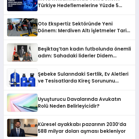
Türkiye Hedeflemelerine Yüzde 5
Konum Ücreti Geldi
Oto Ekspertiz Sektöründe Yeni
Dönem: Merdiven Altı İşletmeler Tarih
Oluyor
Beşiktaş’tan kadın futbolunda önemli
adım: Sahadaki liderler Didem
Karagenç ve Başak Gündoğdu kulüp
hafızasını geleceğe taşıyacak
Şebeke Sularındaki Sertlik, Ev Aletleri
ve Tesisatlarda Kireç Sorununu
Artırıyor
Uyuşturucu Davalarında Avukatın
Rolü Neden Belirleyicidir?
Küresel ayakkabı pazarının 2030’da
588 milyar doları aşması bekleniyor