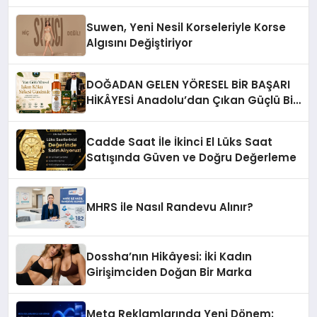
Suwen, Yeni Nesil Korseleriyle Korse
Algısını Değiştiriyor
DOĞADAN GELEN YÖRESEL BİR BAŞARI
HİKÂYESİ Anadolu’dan Çıkan Güçlü Bir
Başarı Hikâyesi: Van Gölü Yöresel
Işkın Kökü Sirkesi
Cadde Saat İle İkinci El Lüks Saat
Satışında Güven ve Doğru Değerleme
MHRS ile Nasıl Randevu Alınır?
Dossha’nın Hikâyesi: İki Kadın
Girişimciden Doğan Bir Marka
Meta Reklamlarında Yeni Dönem: