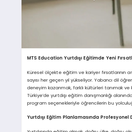
MTS Education Yurtdışı Eğitimde Yeni Fırsat
Küresel ölçekte eğitim ve kariyer fırsatlarının 
sayısı her geçen yıl yükseliyor. Yabancı dil ö
deneyim kazanmak, farklı kültürleri tanımak ve 
Türkiye’de yurtdışı eğitim danışmanlığı alanın
program seçenekleriyle öğrencilerin bu yolcul
Yurtdışı Eğitim Planlamasında Profesyonel 
Yurtdışında eğitim almak, doğru ülke, doğru ok