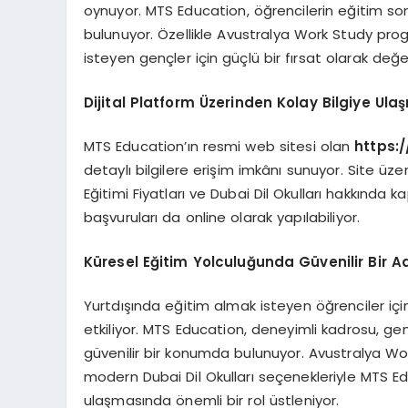
oynuyor. MTS Education, öğrencilerin eğitim son
bulunuyor. Özellikle Avustralya Work Study progr
isteyen gençler için güçlü bir fırsat olarak değerl
Dijital Platform Üzerinden Kolay Bilgiye Ula
MTS Education’ın resmi web sitesi olan
https:
detaylı bilgilere erişim imkânı sunuyor. Site üz
Eğitimi Fiyatları ve Dubai Dil Okulları hakkında k
başvuruları da online olarak yapılabiliyor.
Küresel Eğitim Yolculuğunda Güvenilir Bir A
Yurtdışında eğitim almak isteyen öğrenciler içi
etkiliyor. MTS Education, deneyimli kadrosu, ge
güvenilir bir konumda bulunuyor. Avustralya Work S
modern Dubai Dil Okulları seçenekleriyle MTS Ed
ulaşmasında önemli bir rol üstleniyor.