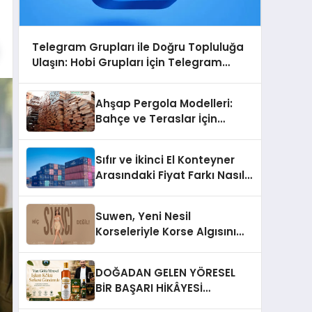
Telegram Grupları ile Doğru Topluluğa
Ulaşın: Hobi Grupları İçin Telegram
Kullanımı
Ahşap Pergola Modelleri:
Bahçe ve Teraslar İçin
Modern Tasarım Fikirleri
Sıfır ve İkinci El Konteyner
Arasındaki Fiyat Farkı Nasıl
Oluşur?
Suwen, Yeni Nesil
Korseleriyle Korse Algısını
Değiştiriyor
DOĞADAN GELEN YÖRESEL
BİR BAŞARI HİKÂYESİ
Anadolu’dan Çıkan Güçlü Bir