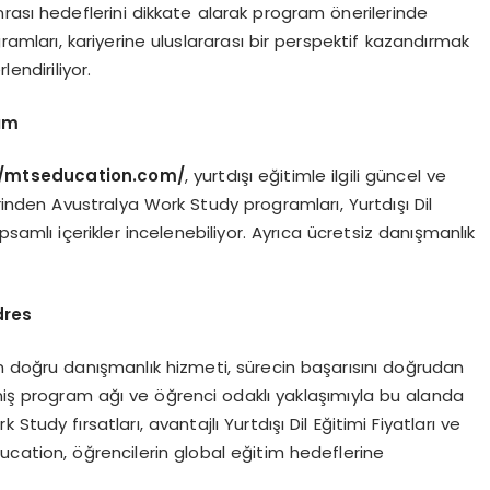
rası hedeflerini dikkate alarak program önerilerinde
amları, kariyerine uluslararası bir perspektif kazandırmak
endiriliyor.
şım
//mtseducation.com/
, yurtdışı eğitimle ilgili güncel ve
erinden Avustralya Work Study programları, Yurtdışı Dil
apsamlı içerikler incelenebiliyor. Ayrıca ücretsiz danışmanlık
dres
n doğru danışmanlık hizmeti, sürecin başarısını doğrudan
niş program ağı ve öğrenci odaklı yaklaşımıyla bu alanda
tudy fırsatları, avantajlı Yurtdışı Dil Eğitimi Fiyatları ve
ucation, öğrencilerin global eğitim hedeflerine