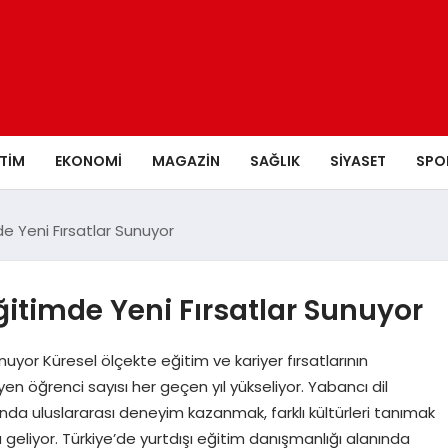
ITIM
EKONOMI
MAGAZIN
SAĞLIK
SIYASET
SPO
e Yeni Fırsatlar Sunuyor
ğitimde Yeni Fırsatlar Sunuyor
uyor Küresel ölçekte eğitim ve kariyer fırsatlarının
yen öğrenci sayısı her geçen yıl yükseliyor. Yabancı dil
a uluslararası deneyim kazanmak, farklı kültürleri tanımak
geliyor. Türkiye’de yurtdışı eğitim danışmanlığı alanında