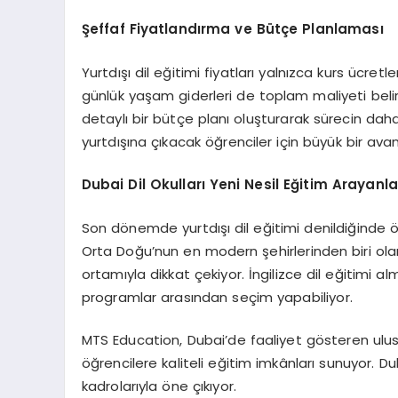
Şeffaf Fiyatlandırma ve Bütçe Planlaması
Yurtdışı dil eğitimi fiyatları yalnızca kurs ücre
günlük yaşam giderleri de toplam maliyeti belirl
detaylı bir bütçe planı oluşturarak sürecin daha k
yurtdışına çıkacak öğrenciler için büyük bir avan
Dubai Dil Okulları Yeni Nesil Eğitim Arayanla
Son dönemde yurtdışı dil eğitimi denildiğinde ö
Orta Doğu’nun en modern şehirlerinden biri ol
ortamıyla dikkat çekiyor. İngilizce dil eğitimi 
programlar arasından seçim yapabiliyor.
MTS Education, Dubai’de faaliyet gösteren ulusla
öğrencilere kaliteli eğitim imkânları sunuyor. Du
kadrolarıyla öne çıkıyor.