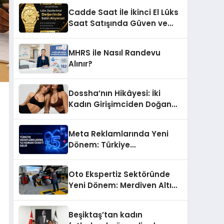
Başarı Hikâyesi: Van Gölü
Cadde Saat İle İkinci El Lüks
Yöresel Işkın Kökü Sirkesi
Saat Satışında Güven ve
Doğru Değerleme
MHRS ile Nasıl Randevu
Alınır?
Dossha’nın Hikâyesi: İki
Kadın Girişimciden Doğan
Bir Marka
Meta Reklamlarında Yeni
Dönem: Türkiye
Hedeflemelerine Yüzde 5
Konum Ücreti Geldi
Oto Ekspertiz Sektöründe
Yeni Dönem: Merdiven Altı
İşletmeler Tarih Oluyor
Beşiktaş’tan kadın