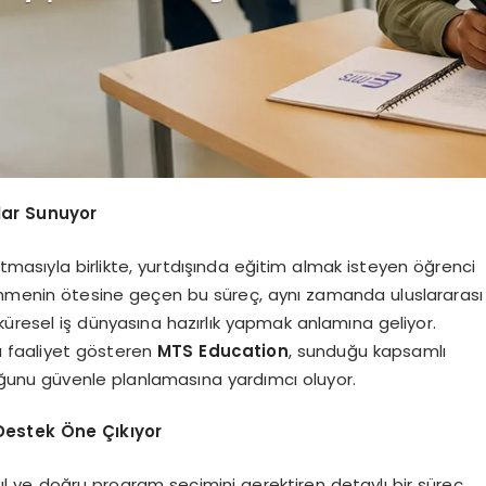
lar Sunuyor
artmasıyla birlikte, yurtdışında eğitim almak isteyen öğrenci
ğrenmenin ötesine geçen bu süreç, aynı zamanda uluslararası
küresel iş dünyasına hazırlık yapmak anlamına geliyor.
da faaliyet gösteren
MTS Education
, sunduğu kapsamlı
uğunu güvenle planlamasına yardımcı oluyor.
Destek Öne Çıkıyor
ul ve doğru program seçimini gerektiren detaylı bir süreç