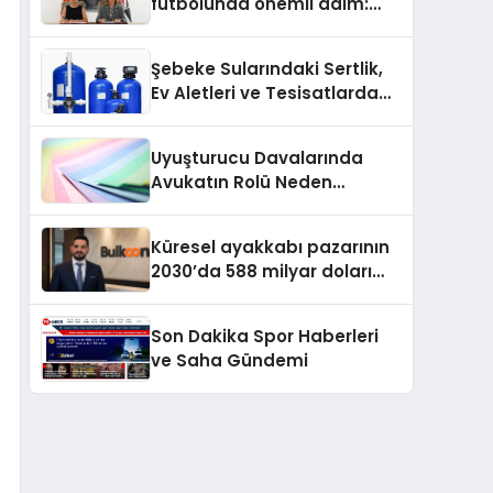
futbolunda önemli adım:
Sahadaki liderler Didem
Karagenç ve Başak
Şebeke Sularındaki Sertlik,
Gündoğdu kulüp hafızasını
Ev Aletleri ve Tesisatlarda
geleceğe taşıyacak
Kireç Sorununu Artırıyor
Uyuşturucu Davalarında
Avukatın Rolü Neden
Belirleyicidir?
Küresel ayakkabı pazarının
2030’da 588 milyar doları
aşması bekleniyor
Son Dakika Spor Haberleri
ve Saha Gündemi