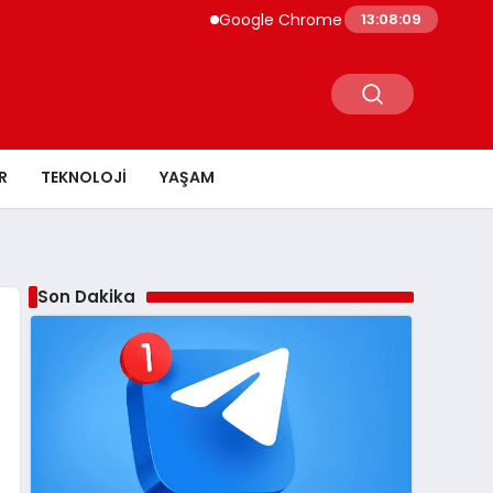
Google Chrome Yapay Zeka ile Güçleniyor G
13:08:10
R
TEKNOLOJI
YAŞAM
Son Dakika