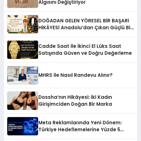
Algısını Değiştiriyor
DOĞADAN GELEN YÖRESEL BİR BAŞARI
HİKÂYESİ Anadolu’dan Çıkan Güçlü Bir
Başarı Hikâyesi: Van Gölü Yöresel
Işkın Kökü Sirkesi
Cadde Saat İle İkinci El Lüks Saat
Satışında Güven ve Doğru Değerleme
MHRS ile Nasıl Randevu Alınır?
Dossha’nın Hikâyesi: İki Kadın
Girişimciden Doğan Bir Marka
Meta Reklamlarında Yeni Dönem:
Türkiye Hedeflemelerine Yüzde 5
Konum Ücreti Geldi