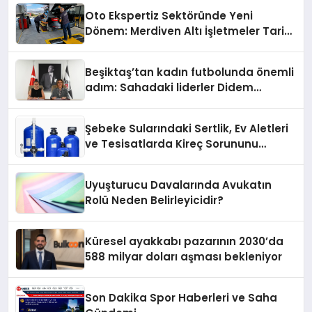
Oto Ekspertiz Sektöründe Yeni
Dönem: Merdiven Altı İşletmeler Tarih
Oluyor
Beşiktaş’tan kadın futbolunda önemli
adım: Sahadaki liderler Didem
Karagenç ve Başak Gündoğdu kulüp
hafızasını geleceğe taşıyacak
Şebeke Sularındaki Sertlik, Ev Aletleri
ve Tesisatlarda Kireç Sorununu
Artırıyor
Uyuşturucu Davalarında Avukatın
Rolü Neden Belirleyicidir?
Küresel ayakkabı pazarının 2030’da
588 milyar doları aşması bekleniyor
Son Dakika Spor Haberleri ve Saha