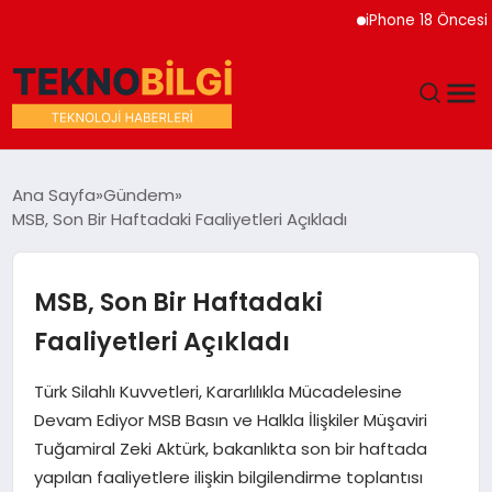
iPhone 18 Öncesi Appl
GÜNDEM
Ana Sayfa
Gündem
MSB, Son Bir Haftadaki Faaliyetleri Açıkladı
DÜNYA
EĞITIM
MSB, Son Bir Haftadaki
Faaliyetleri Açıkladı
EKONOMI
Türk Silahlı Kuvvetleri, Kararlılıkla Mücadelesine
MAGAZIN
Devam Ediyor MSB Basın ve Halkla İlişkiler Müşaviri
Tuğamiral Zeki Aktürk, bakanlıkta son bir haftada
SAĞLIK
yapılan faaliyetlere ilişkin bilgilendirme toplantısı