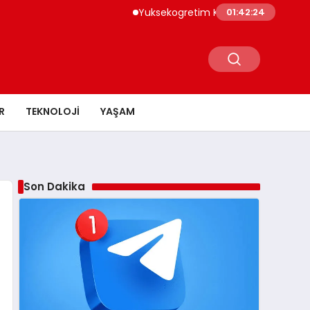
Yuksekogretim Kurumu Dijital Donusum Ic
01:42:25
R
TEKNOLOJI
YAŞAM
Son Dakika