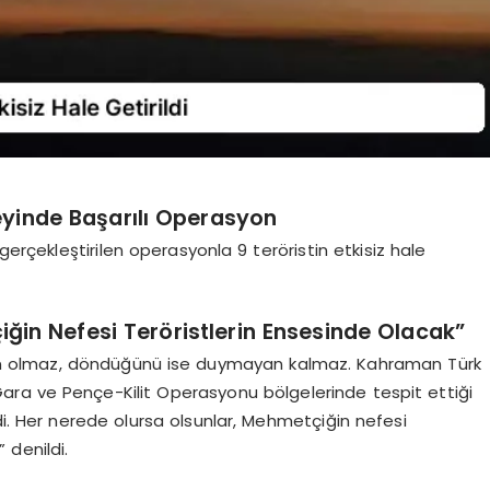
zeyinde Başarılı Operasyon
gerçekleştirilen operasyonla 9 teröristin etkisiz hale
ğin Nefesi Teröristlerin Ensesinde Olacak”
uyan olmaz, döndüğünü ise duymayan kalmaz. Kahraman Türk
k, Gara ve Pençe-Kilit Operasyonu bölgelerinde tespit ettiği
irdi. Her nerede olursa olsunlar, Mehmetçiğin nefesi
 denildi.