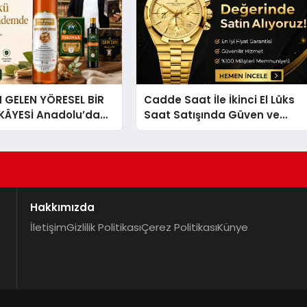
GELEN YÖRESEL BİR
Cadde Saat İle İkinci El Lüks
İKÂYESİ Anadolu’dan
Saat Satışında Güven ve
lü Bir Başarı
Doğru Değerleme
 Sirkesi
Hakkımızda
İletişim
Gizlilik Politikası
Çerez Politikası
Künye