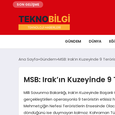
SON GELİŞME
GÜNDEM
DÜNYA
EĞ
Ana Sayfa
Gündem
MSB: Irak’ın Kuzeyinde 9 Terörist
MSB: Irak’ın Kuzeyinde 9 T
Milli Savunma Bakanlığı, Irak’ın Kuzeyinde Başarıl
gerçekleştirilen operasyonla 9 teröristin etkisiz 
Mehmetçiğin Nefesi Teröristlerin Ensesinde Olaca
döndüğünü ise duymayan kalmaz. Kahraman Türk Si