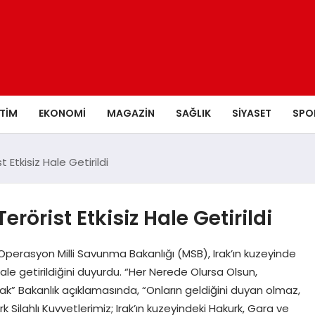
ITIM
EKONOMI
MAGAZIN
SAĞLIK
SIYASET
SPO
 Etkisiz Hale Getirildi
erörist Etkisiz Hale Getirildi
ı Operasyon Milli Savunma Bakanlığı (MSB), Irak’ın kuzeyinde
hale getirildiğini duyurdu. “Her Nerede Olursa Olsun,
k” Bakanlık açıklamasında, “Onların geldiğini duyan olmaz,
lahlı Kuvvetlerimiz; Irak’ın kuzeyindeki Hakurk, Gara ve