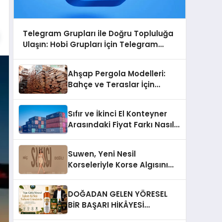
Telegram Grupları ile Doğru Topluluğa
Ulaşın: Hobi Grupları İçin Telegram
Kullanımı
Ahşap Pergola Modelleri:
Bahçe ve Teraslar İçin
Modern Tasarım Fikirleri
Sıfır ve İkinci El Konteyner
Arasındaki Fiyat Farkı Nasıl
Oluşur?
Suwen, Yeni Nesil
Korseleriyle Korse Algısını
Değiştiriyor
DOĞADAN GELEN YÖRESEL
BİR BAŞARI HİKÂYESİ
Anadolu’dan Çıkan Güçlü Bir