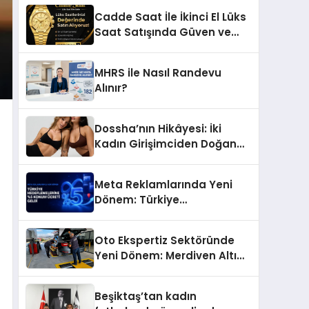
Başarı Hikâyesi: Van Gölü
Cadde Saat İle İkinci El Lüks
Yöresel Işkın Kökü Sirkesi
Saat Satışında Güven ve
Doğru Değerleme
MHRS ile Nasıl Randevu
Alınır?
Dossha’nın Hikâyesi: İki
Kadın Girişimciden Doğan
Bir Marka
Meta Reklamlarında Yeni
Dönem: Türkiye
Hedeflemelerine Yüzde 5
Konum Ücreti Geldi
Oto Ekspertiz Sektöründe
Yeni Dönem: Merdiven Altı
İşletmeler Tarih Oluyor
Beşiktaş’tan kadın