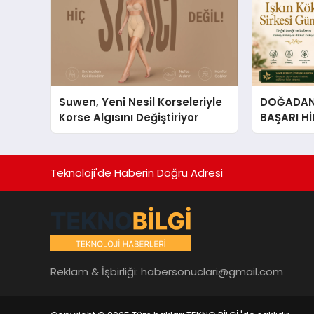
Suwen, Yeni Nesil Korseleriyle
DOĞADAN 
Korse Algısını Değiştiriyor
BAŞARI H
Çıkan Güç
Hikâyesi: Van Gölü Yöresel
Işkın Kökü
Teknoloji'de Haberin Doğru Adresi
Reklam & İşbirliği:
habersonuclari@gmail.com