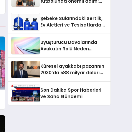
futbolunda önemli adım:
Sahadaki liderler Didem
Karagenç ve Başak
Şebeke Sularındaki Sertlik,
Gündoğdu kulüp hafızasını
Ev Aletleri ve Tesisatlarda
geleceğe taşıyacak
Kireç Sorununu Artırıyor
Uyuşturucu Davalarında
Avukatın Rolü Neden
Belirleyicidir?
Küresel ayakkabı pazarının
2030’da 588 milyar doları
aşması bekleniyor
Son Dakika Spor Haberleri
ve Saha Gündemi