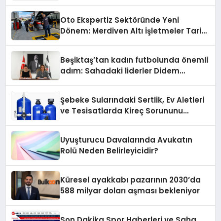
Konum Ücreti Geldi
Oto Ekspertiz Sektöründe Yeni
Dönem: Merdiven Altı İşletmeler Tarih
Oluyor
Beşiktaş’tan kadın futbolunda önemli
adım: Sahadaki liderler Didem
Karagenç ve Başak Gündoğdu kulüp
hafızasını geleceğe taşıyacak
Şebeke Sularındaki Sertlik, Ev Aletleri
ve Tesisatlarda Kireç Sorununu
Artırıyor
Uyuşturucu Davalarında Avukatın
Rolü Neden Belirleyicidir?
Küresel ayakkabı pazarının 2030’da
588 milyar doları aşması bekleniyor
Son Dakika Spor Haberleri ve Saha