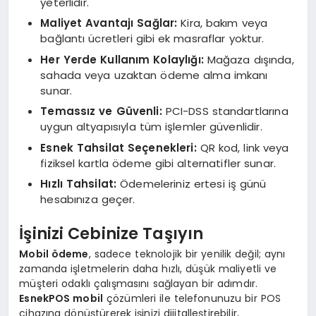
yeterlidir.
Maliyet Avantajı Sağlar:
Kira, bakım veya
bağlantı ücretleri gibi ek masraflar yoktur.
Her Yerde Kullanım Kolaylığı:
Mağaza dışında,
sahada veya uzaktan ödeme alma imkanı
sunar.
Temassız ve Güvenli:
PCI-DSS standartlarına
uygun altyapısıyla tüm işlemler güvenlidir.
Esnek Tahsilat Seçenekleri:
QR kod, link veya
fiziksel kartla ödeme gibi alternatifler sunar.
Hızlı Tahsilat:
Ödemeleriniz ertesi iş günü
hesabınıza geçer.
İşinizi Cebinize Taşıyın
Mobil ödeme
, sadece teknolojik bir yenilik değil; aynı
zamanda işletmelerin daha hızlı, düşük maliyetli ve
müşteri odaklı çalışmasını sağlayan bir adımdır.
EsnekPOS mobil
çözümleri ile telefonunuzu bir POS
cihazına dönüştürerek işinizi dijitalleştirebilir,