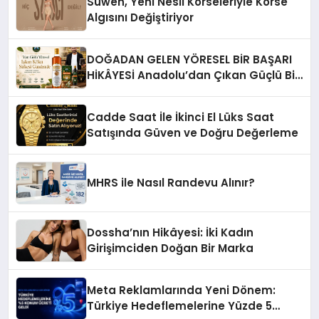
Suwen, Yeni Nesil Korseleriyle Korse
Algısını Değiştiriyor
DOĞADAN GELEN YÖRESEL BİR BAŞARI
HİKÂYESİ Anadolu’dan Çıkan Güçlü Bir
Başarı Hikâyesi: Van Gölü Yöresel
Işkın Kökü Sirkesi
Cadde Saat İle İkinci El Lüks Saat
Satışında Güven ve Doğru Değerleme
MHRS ile Nasıl Randevu Alınır?
Dossha’nın Hikâyesi: İki Kadın
Girişimciden Doğan Bir Marka
Meta Reklamlarında Yeni Dönem:
Türkiye Hedeflemelerine Yüzde 5