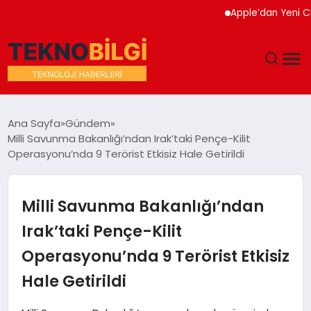
Apple’dan Yeni Cihaz 
GÜNDEM
Ana Sayfa
Gündem
Milli Savunma Bakanlığı’ndan Irak’taki Pençe-Kilit
DÜNYA
Operasyonu’nda 9 Terörist Etkisiz Hale Getirildi
EĞITIM
Milli Savunma Bakanlığı’ndan
EKONOMI
Irak’taki Pençe-Kilit
Operasyonu’nda 9 Terörist Etkisiz
MAGAZIN
Hale Getirildi
SAĞLIK