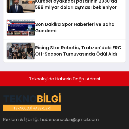
Küresel ayakkabı pazarının 2030’da
588 milyar doları aşması bekleniyor
Son Dakika Spor Haberleri ve Saha
Gündemi
Rising Star Robotic, Trabzon’daki FRC
Off-Season Turnuvasında Ödül Aldı
Teknoloji'de Haberin Doğru Adresi
Reklam & İşbirliği:
habersonuclari@gmail.com