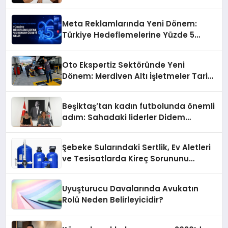
Meta Reklamlarında Yeni Dönem:
Türkiye Hedeflemelerine Yüzde 5
Konum Ücreti Geldi
Oto Ekspertiz Sektöründe Yeni
Dönem: Merdiven Altı İşletmeler Tarih
Oluyor
Beşiktaş’tan kadın futbolunda önemli
adım: Sahadaki liderler Didem
Karagenç ve Başak Gündoğdu kulüp
hafızasını geleceğe taşıyacak
Şebeke Sularındaki Sertlik, Ev Aletleri
ve Tesisatlarda Kireç Sorununu
Artırıyor
Uyuşturucu Davalarında Avukatın
Rolü Neden Belirleyicidir?