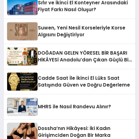
Sıfır ve İkinci El Konteyner Arasındaki
Fiyat Farkı Nasıl Oluşur?
Suwen, Yeni Nesil Korseleriyle Korse
Algısını Değiştiriyor
DOĞADAN GELEN YÖRESEL BİR BAŞARI
HİKÂYESİ Anadolu’dan Çıkan Güçlü Bir
Başarı Hikâyesi: Van Gölü Yöresel
Işkın Kökü Sirkesi
Cadde Saat İle İkinci El Lüks Saat
Satışında Güven ve Doğru Değerleme
MHRS ile Nasıl Randevu Alınır?
Dossha’nın Hikâyesi: İki Kadın
Girişimciden Doğan Bir Marka