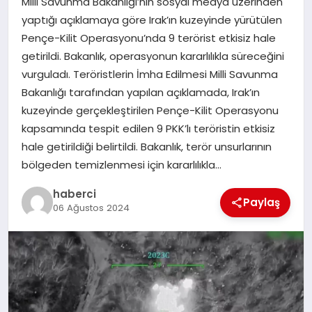
Milli Savunma Bakanlığı’nın sosyal medya üzerinden
SIYASET
yaptığı açıklamaya göre Irak’ın kuzeyinde yürütülen
Pençe-Kilit Operasyonu’nda 9 terörist etkisiz hale
SPOR
getirildi. Bakanlık, operasyonun kararlılıkla süreceğini
vurguladı. Teröristlerin İmha Edilmesi Milli Savunma
TEKNOLOJI
Bakanlığı tarafından yapılan açıklamada, Irak’ın
kuzeyinde gerçekleştirilen Pençe-Kilit Operasyonu
YAŞAM
kapsamında tespit edilen 9 PKK’lı teröristin etkisiz
hale getirildiği belirtildi. Bakanlık, terör unsurlarının
bölgeden temizlenmesi için kararlılıkla…
haberci
Paylaş
06 Ağustos 2024