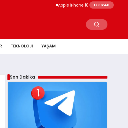
Apple iPhone 18 Pro Etkinlik Tarihi Sızdı E
17:36:49
R
TEKNOLOJI
YAŞAM
Son Dakika