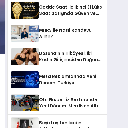
Başarı Hikâyesi: Van Gölü
Cadde Saat İle İkinci El Lüks
Yöresel Işkın Kökü Sirkesi
Saat Satışında Güven ve
Doğru Değerleme
MHRS ile Nasıl Randevu
Alınır?
Dossha’nın Hikâyesi: İki
Kadın Girişimciden Doğan
Bir Marka
Meta Reklamlarında Yeni
Dönem: Türkiye
Hedeflemelerine Yüzde 5
Konum Ücreti Geldi
Oto Ekspertiz Sektöründe
Yeni Dönem: Merdiven Altı
İşletmeler Tarih Oluyor
Beşiktaş’tan kadın