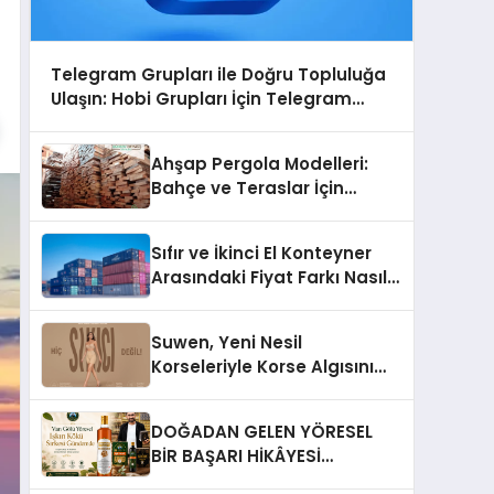
Telegram Grupları ile Doğru Topluluğa
Ulaşın: Hobi Grupları İçin Telegram
Kullanımı
Ahşap Pergola Modelleri:
Bahçe ve Teraslar İçin
Modern Tasarım Fikirleri
Sıfır ve İkinci El Konteyner
Arasındaki Fiyat Farkı Nasıl
Oluşur?
Suwen, Yeni Nesil
Korseleriyle Korse Algısını
Değiştiriyor
DOĞADAN GELEN YÖRESEL
BİR BAŞARI HİKÂYESİ
Anadolu’dan Çıkan Güçlü Bir