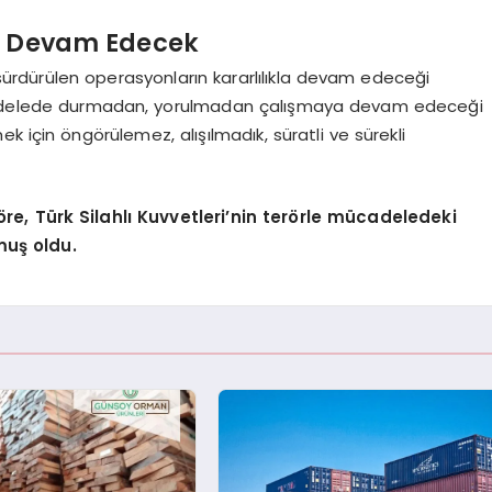
ık Devam Edecek
 sürdürülen operasyonların kararlılıkla devam edeceği
e mücadelede durmadan, yorulmadan çalışmaya devam edeceği
k için öngörülemez, alışılmadık, süratli ve sürekli
re, Türk Silahlı Kuvvetleri’nin terörle mücadeledeki
muş oldu.