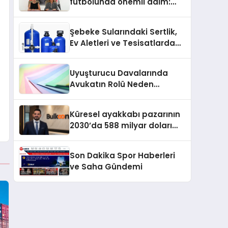
futbolunda önemli adım:
Sahadaki liderler Didem
Karagenç ve Başak
Şebeke Sularındaki Sertlik,
Gündoğdu kulüp hafızasını
Ev Aletleri ve Tesisatlarda
geleceğe taşıyacak
Kireç Sorununu Artırıyor
Uyuşturucu Davalarında
Avukatın Rolü Neden
Belirleyicidir?
Küresel ayakkabı pazarının
2030’da 588 milyar doları
aşması bekleniyor
Son Dakika Spor Haberleri
ve Saha Gündemi