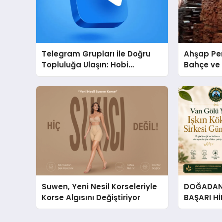
Telegram Grupları ile Doğru
Ahşap Per
Topluluğa Ulaşın: Hobi
Bahçe ve 
Grupları İçin Telegram
Tasarım Fi
Kullanımı
Suwen, Yeni Nesil Korseleriyle
DOĞADAN 
Korse Algısını Değiştiriyor
BAŞARI H
Çıkan Güç
Hikâyesi: Van Gölü Yöresel