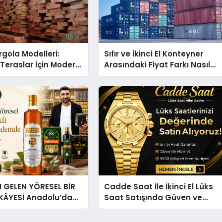
gola Modelleri:
Sıfır ve İkinci El Konteyner
Teraslar İçin Modern
Arasındaki Fiyat Farkı Nasıl
kirleri
Oluşur?
GELEN YÖRESEL BİR
Cadde Saat İle İkinci El Lüks
İKÂYESİ Anadolu’dan
Saat Satışında Güven ve
lü Bir Başarı
Doğru Değerleme