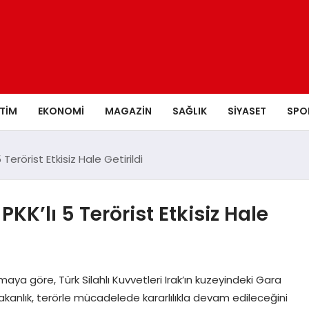
ITIM
EKONOMI
MAGAZIN
SAĞLIK
SIYASET
SPO
 Terörist Etkisiz Hale Getirildi
KK’lı 5 Terörist Etkisiz Hale
aya göre, Türk Silahlı Kuvvetleri Irak’ın kuzeyindeki Gara
 Bakanlık, terörle mücadelede kararlılıkla devam edileceğini