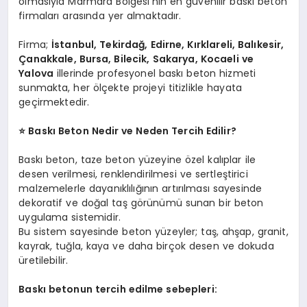
olmasıyla Marmara Bölgesi’nin en güvenilir baskı beton
firmaları arasında yer almaktadır.
Firma;
İstanbul, Tekirdağ, Edirne, Kırklareli, Balıkesir,
Çanakkale, Bursa, Bilecik, Sakarya, Kocaeli ve
Yalova
illerinde profesyonel baskı beton hizmeti
sunmakta, her ölçekte projeyi titizlikle hayata
geçirmektedir.
⭐
Baskı Beton Nedir ve Neden Tercih Edilir?
Baskı beton, taze beton yüzeyine özel kalıplar ile
desen verilmesi, renklendirilmesi ve sertleştirici
malzemelerle dayanıklılığının artırılması sayesinde
dekoratif ve doğal taş görünümü sunan bir beton
uygulama sistemidir.
Bu sistem sayesinde beton yüzeyler; taş, ahşap, granit,
kayrak, tuğla, kaya ve daha birçok desen ve dokuda
üretilebilir.
Baskı betonun tercih edilme sebepleri: