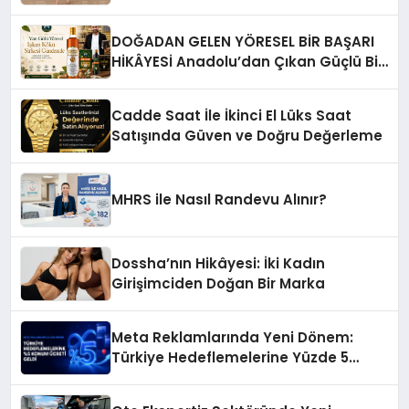
DOĞADAN GELEN YÖRESEL BİR BAŞARI
HİKÂYESİ Anadolu’dan Çıkan Güçlü Bir
Başarı Hikâyesi: Van Gölü Yöresel
Işkın Kökü Sirkesi
Cadde Saat İle İkinci El Lüks Saat
Satışında Güven ve Doğru Değerleme
MHRS ile Nasıl Randevu Alınır?
Dossha’nın Hikâyesi: İki Kadın
Girişimciden Doğan Bir Marka
Meta Reklamlarında Yeni Dönem:
Türkiye Hedeflemelerine Yüzde 5
Konum Ücreti Geldi