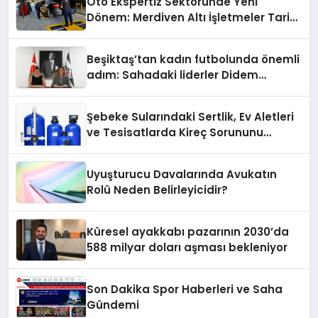
Oto Ekspertiz Sektöründe Yeni
Dönem: Merdiven Altı İşletmeler Tarih
Oluyor
Beşiktaş’tan kadın futbolunda önemli
adım: Sahadaki liderler Didem
Karagenç ve Başak Gündoğdu kulüp
hafızasını geleceğe taşıyacak
Şebeke Sularındaki Sertlik, Ev Aletleri
ve Tesisatlarda Kireç Sorununu
Artırıyor
Uyuşturucu Davalarında Avukatın
Rolü Neden Belirleyicidir?
Küresel ayakkabı pazarının 2030’da
588 milyar doları aşması bekleniyor
Son Dakika Spor Haberleri ve Saha
Gündemi