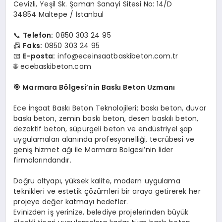
Cevizli, Yeşil Sk. Şaman Sanayi Sitesi No: 14/D
34854 Maltepe / İstanbul
📞
Telefon:
0850 303 24 95
📠
Faks:
0850 303 24 95
📧
E-posta:
info@eceinsaatbaskibeton.com.tr
🌐 ecebaskibeton.com
🎯
Marmara Bölgesi’nin Baskı Beton Uzmanı
Ece İnşaat Baskı Beton Teknolojileri; baskı beton, duvar
baskı beton, zemin baskı beton, desen baskılı beton,
dezaktif beton, süpürgeli beton ve endüstriyel şap
uygulamaları alanında profesyonelliği, tecrübesi ve
geniş hizmet ağı ile Marmara Bölgesi’nin lider
firmalarındandır.
Doğru altyapı, yüksek kalite, modern uygulama
teknikleri ve estetik çözümleri bir araya getirerek her
projeye değer katmayı hedefler.
Evinizden iş yerinize, belediye projelerinden büyük