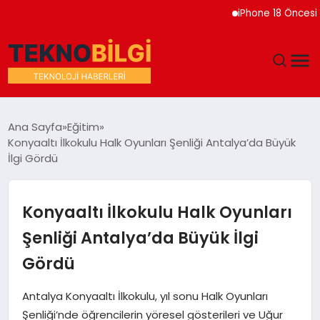
iPhone 18 Öncesi Apple
GÜNDEM
Ana Sayfa
Eğitim
Konyaaltı İlkokulu Halk Oyunları Şenliği Antalya’da Büyük
DÜNYA
İlgi Gördü
EĞITIM
Konyaaltı İlkokulu Halk Oyunları
EKONOMI
Şenliği Antalya’da Büyük İlgi
Gördü
MAGAZIN
Antalya Konyaaltı İlkokulu, yıl sonu Halk Oyunları
SAĞLIK
Şenliği’nde öğrencilerin yöresel gösterileri ve Uğur