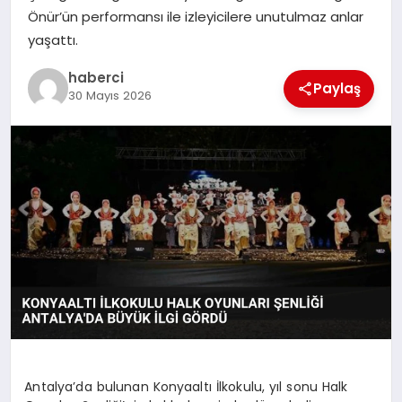
Önür’ün performansı ile izleyicilere unutulmaz anlar
SIYASET
yaşattı.
SPOR
haberci
Paylaş
30 Mayıs 2026
TEKNOLOJI
YAŞAM
Antalya’da bulunan Konyaaltı İlkokulu, yıl sonu Halk