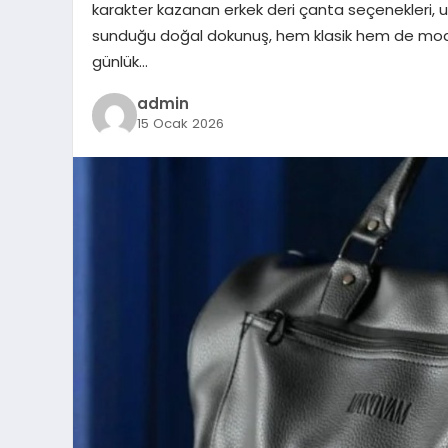
karakter kazanan erkek deri çanta seçenekleri, uz
sunduğu doğal dokunuş, hem klasik hem de moder
günlük…
admin
15 Ocak 2026