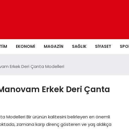
ITIM
EKONOMI
MAGAZIN
SAĞLIK
SIYASET
SPO
am Erkek Deri Çanta Modelleri
 Manovam Erkek Deri Çanta
Modelleri Bir ürünün kalitesini belirleyen en önemli
 noktada, zamana karşı direnç gösteren ve yaş aldıkça