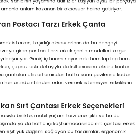
narak, sahibinin yaşamına dair izler taşıyan eşsiz bir parçaya
zamanla anlam kazanan bir aksesuar haline getiriyor.
n Postacı Tarzı Erkek Çanta
mek isterken, taşıdığı aksesuarların da bu dengeyi
vreye giren postacı tarzı erkek çanta modelleri, özgür
mayı başarıyor. Geniş iç hacmi sayesinde hem laptop hem
arken, çapraz askı detayıyla da kullanıcısına ekstra konfor
k, bu çantaları ofis ortamından hafta sonu gezilerine kadar
nün her anında stilinden ödün vermek istemeyen erkeklerin
kan Sırt Çantası Erkek Seçenekleri
sıyla birlikte, mobil yaşam tarzı öne çıktı ve bu da
 içi ulaşımda ya da hafta içi koşturmacasında sırt çantası erkek
rden eşit yük dağılımı sağlayan bu tasarımlar, ergonomik