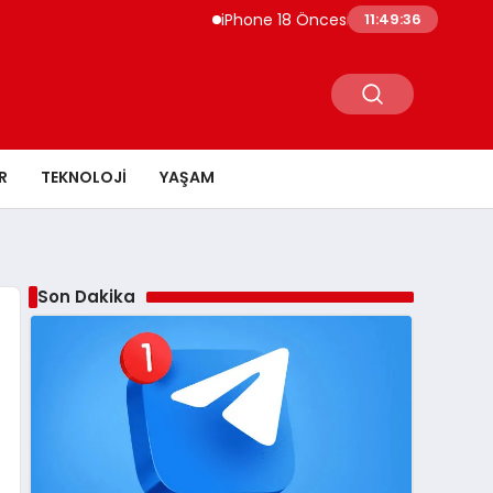
iPhone 18 Öncesi Apple’ın İndirim Talebi 
11:49:37
R
TEKNOLOJI
YAŞAM
Son Dakika