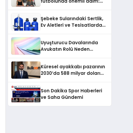
futbolunda önemli adım:
Sahadaki liderler Didem
Karagenç ve Başak
Şebeke Sularındaki Sertlik,
Gündoğdu kulüp hafızasını
Ev Aletleri ve Tesisatlarda
geleceğe taşıyacak
Kireç Sorununu Artırıyor
Uyuşturucu Davalarında
Avukatın Rolü Neden
Belirleyicidir?
Küresel ayakkabı pazarının
2030’da 588 milyar doları
aşması bekleniyor
Son Dakika Spor Haberleri
ve Saha Gündemi