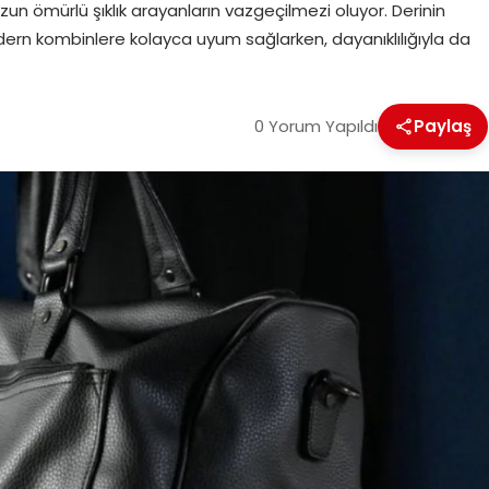
un ömürlü şıklık arayanların vazgeçilmezi oluyor. Derinin
n kombinlere kolayca uyum sağlarken, dayanıklılığıyla da
0 Yorum Yapıldı
Paylaş