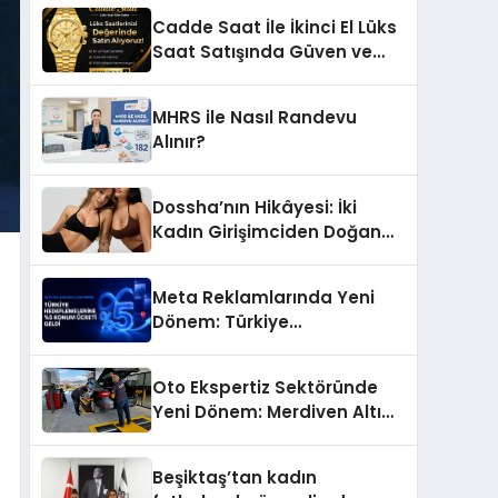
Başarı Hikâyesi: Van Gölü
Cadde Saat İle İkinci El Lüks
Yöresel Işkın Kökü Sirkesi
Saat Satışında Güven ve
Doğru Değerleme
MHRS ile Nasıl Randevu
Alınır?
Dossha’nın Hikâyesi: İki
Kadın Girişimciden Doğan
Bir Marka
Meta Reklamlarında Yeni
Dönem: Türkiye
Hedeflemelerine Yüzde 5
Konum Ücreti Geldi
Oto Ekspertiz Sektöründe
Yeni Dönem: Merdiven Altı
İşletmeler Tarih Oluyor
Beşiktaş’tan kadın