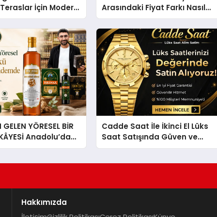
Teraslar İçin Modern
Arasındaki Fiyat Farkı Nasıl
kirleri
Oluşur?
GELEN YÖRESEL BİR
Cadde Saat İle İkinci El Lüks
İKÂYESİ Anadolu’dan
Saat Satışında Güven ve
lü Bir Başarı
Doğru Değerleme
 Sirkesi
Hakkımızda
İletişim
Gizlilik Politikası
Çerez Politikası
Künye