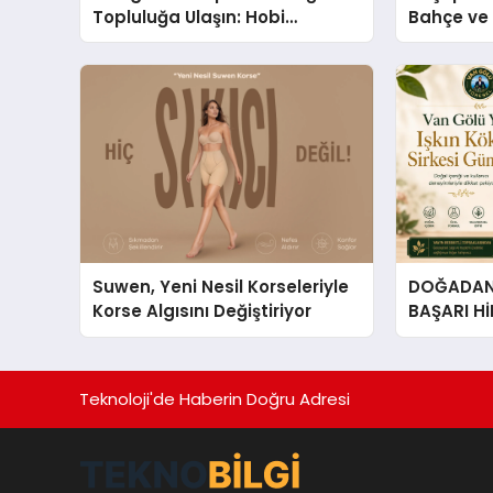
Topluluğa Ulaşın: Hobi
Bahçe ve 
Grupları İçin Telegram
Tasarım Fi
Kullanımı
Suwen, Yeni Nesil Korseleriyle
DOĞADAN 
Korse Algısını Değiştiriyor
BAŞARI H
Çıkan Güç
Hikâyesi: Van Gölü Yöresel
Işkın Kökü
Teknoloji'de Haberin Doğru Adresi