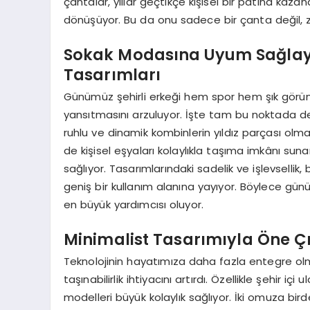
çantalar, yıllar geçtikçe kişisel bir patina kaza
dönüşüyor. Bu da onu sadece bir çanta değil, 
Sokak Modasına Uyum Sağlaya
Tasarımları
Günümüz şehirli erkeği hem spor hem şık görün
yansıtmasını arzuluyor. İşte tam bu noktada de
ruhlu ve dinamik kombinlerin yıldız parçası ol
de kişisel eşyaları kolaylıkla taşıma imkânı sun
sağlıyor. Tasarımlarındaki sadelik ve işlevselli
geniş bir kullanım alanına yayıyor. Böylece gü
en büyük yardımcısı oluyor.
Minimalist Tasarımıyla Öne Çı
Teknolojinin hayatımıza daha fazla entegre olma
taşınabilirlik ihtiyacını artırdı. Özellikle şehir
modelleri büyük kolaylık sağlıyor. İki omuza bi