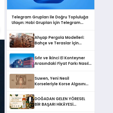
Telegram Grupları ile Doğru Topluluğa
Ulaşın: Hobi Grupları İçin Telegram
Kullanımı
Ahşap Pergola Modelleri:
Bahçe ve Teraslar İçin
Modern Tasarım Fikirleri
Sıfır ve İkinci El Konteyner
Arasındaki Fiyat Farkı Nasıl
Oluşur?
Suwen, Yeni Nesil
Korseleriyle Korse Algısını
Değiştiriyor
DOĞADAN GELEN YÖRESEL
BİR BAŞARI HİKÂYESİ
Anadolu’dan Çıkan Güçlü Bir