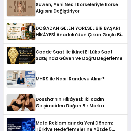
Suwen, Yeni Nesil Korseleriyle Korse
Algısını Değiştiriyor
DOĞADAN GELEN YÖRESEL BİR BAŞARI
HİKÂYESİ Anadolu’dan Çıkan Güçlü Bir
Başarı Hikâyesi: Van Gölü Yöresel
Işkın Kökü Sirkesi
Cadde Saat İle İkinci El Lüks Saat
Satışında Güven ve Doğru Değerleme
MHRS ile Nasıl Randevu Alınır?
Dossha’nın Hikâyesi: İki Kadın
Girişimciden Doğan Bir Marka
Meta Reklamlarında Yeni Dönem:
Türkiye Hedeflemelerine Yüzde 5