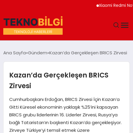
Xiaomi Redmi Note 17 
GÜNDEM
Ana Sayfa
Gündem
Kazan’da Gerçekleşen BRICS Zirvesi
DÜNYA
Kazan’da Gerçekleşen BRICS
EĞITIM
Zirvesi
EKONOMI
Cumhurbaşkanı Erdoğan, BRICS Zirvesi İçin Kazan’a
Gitti Küresel ekonominin yaklaşık %25’ini kapsayan
MAGAZIN
BRICS grubu liderlerinin 16. Liderler Zirvesi, Rusya’ya
bağlı Tataristan’ın başkenti Kazan’da gerçekleşiyor.
SAĞLIK
Zirveye Türkiye’yi temsil etmek üzere