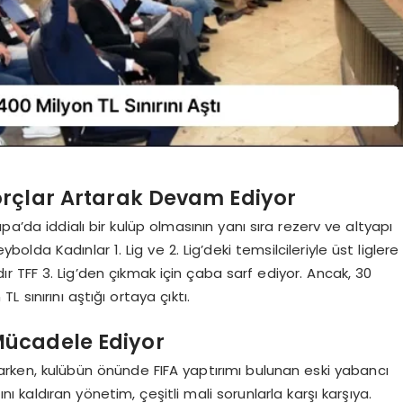
rçlar Artarak Devam Ediyor
upa’da iddialı bir kulüp olmasının yanı sıra rezerv ve altyapı
bolda Kadınlar 1. Lig ve 2. Lig’deki temsilcileriyle üst liglere
ır TFF 3. Lig’den çıkmak için çaba sarf ediyor. Ancak, 30
L sınırını aştığı ortaya çıktı.
Mücadele Ediyor
arken, kulübün önünde FIFA yaptırımı bulunan eski yabancı
ı kaldıran yönetim, çeşitli mali sorunlarla karşı karşıya.