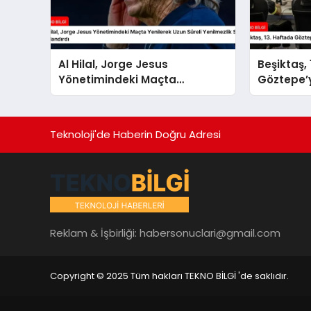
Al Hilal, Jorge Jesus
Beşiktaş,
Yönetimindeki Maçta
Göztepe’y
Yenilerek Uzun Süreli
Yenilmezlik Serisini
Sonlandırdı
Teknoloji'de Haberin Doğru Adresi
Reklam & İşbirliği:
habersonuclari@gmail.com
Copyright © 2025 Tüm hakları TEKNO BİLGİ 'de saklıdır.