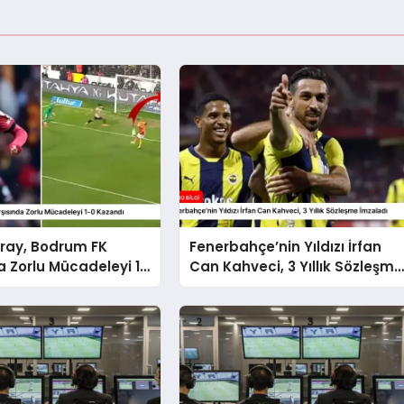
ray, Bodrum FK
Fenerbahçe’nin Yıldızı İrfan
a Zorlu Mücadeleyi 1-
Can Kahveci, 3 Yıllık Sözleşme
ı
İmzaladı