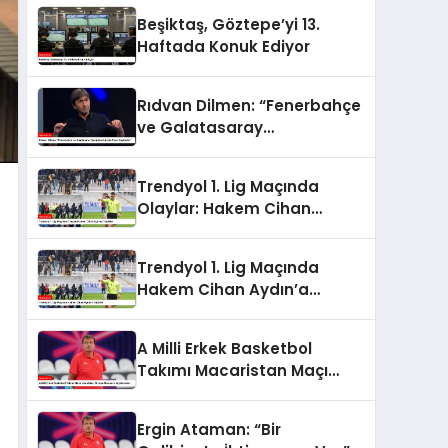
Beşiktaş, Göztepe’yi 13.
Haftada Konuk Ediyor
Rıdvan Dilmen: “Fenerbahçe
ve Galatasaray
Şampiyonluk İçin Puan
Kaybeder”
Trendyol 1. Lig Maçında
Olaylar: Hakem Cihan
Aydın’a Tepkiler
Trendyol 1. Lig Maçında
Hakem Cihan Aydın’a
Tepkiler
A Milli Erkek Basketbol
Takımı Macaristan Maçı
Öncesi Ataman’ın
Açıklamaları
Ergin Ataman: “Bir