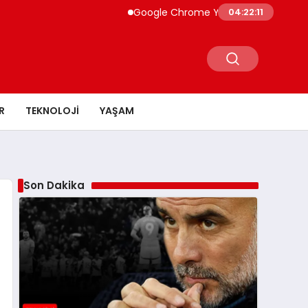
Google Chrome Yapay Zeka ile Güçleniyor 
04:22:12
R
TEKNOLOJI
YAŞAM
Son Dakika