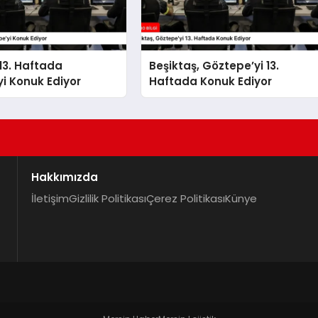
 13. Haftada
Beşiktaş, Göztepe’yi 13.
i Konuk Ediyor
Haftada Konuk Ediyor
Hakkımızda
İletişim
Gizlilik Politikası
Çerez Politikası
Künye