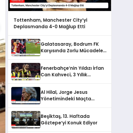
Tottenham, Manchester City’yi
Deplasmanda 4-0 Mağlup Etti
Galatasaray, Bodrum FK
Karşısında Zorlu Mücadeleyi
1-0 Kazandı
Fenerbahçe’nin Yıldızı İrfan
Can Kahveci, 3 Yıllık
Sözleşme İmzaladı
Al Hilal, Jorge Jesus
Yönetimindeki Maçta
Yenilerek Uzun Süreli
Yenilmezlik Serisini
Beşiktaş, 13. Haftada
Sonlandırdı
Göztepe’yi Konuk Ediyor