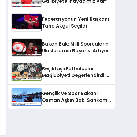
Galibiyete İhtiyacımız Var”
Federasyonun Yeni Başkanı
Taha Akgül Seçildi
Bakan Bak: Milli Sporcuların
Uluslararası Başarısı Artıyor
Beşiktaşlı Futbolcular
Mağlubiyeti Değerlendirdi:
Gedson Fernandes ve
Gabriel Paulista’dan
Gençlik ve Spor Bakanı
Açıklamalar
Osman Aşkın Bak, Sarıkamış
Harekatı’nın 110. Yıl
Dönümünde Gençleri Anma
Etkinliği