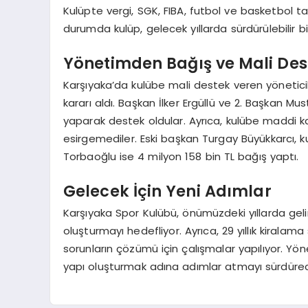
Kulüpte vergi, SGK, FIBA, futbol ve basketbol tak
durumda kulüp, gelecek yıllarda sürdürülebilir b
Yönetimden Bağış ve Mali Des
Karşıyaka’da kulübe mali destek veren yöneticile
kararı aldı. Başkan İlker Ergüllü ve 2. Başkan M
yaparak destek oldular. Ayrıca, kulübe maddi ka
esirgemediler. Eski başkan Turgay Büyükkarcı, k
Torbaoğlu ise 4 milyon 158 bin TL bağış yaptı.
Gelecek İçin Yeni Adımlar
Karşıyaka Spor Kulübü, önümüzdeki yıllarda gelir
oluşturmayı hedefliyor. Ayrıca, 29 yıllık kiralam
sorunların çözümü için çalışmalar yapılıyor. Yön
yapı oluşturmak adına adımlar atmayı sürdüre