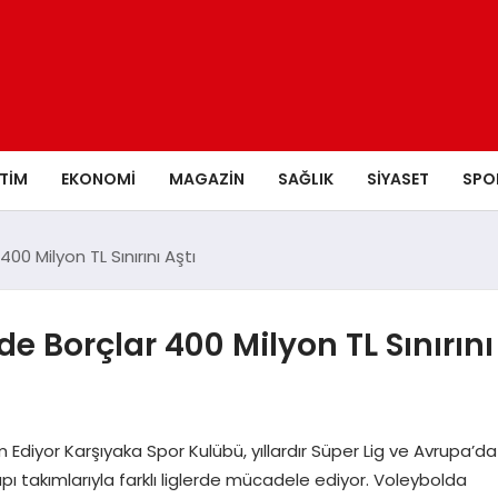
ITIM
EKONOMI
MAGAZIN
SAĞLIK
SIYASET
SPO
00 Milyon TL Sınırını Aştı
e Borçlar 400 Milyon TL Sınırını
Ediyor Karşıyaka Spor Kulübü, yıllardır Süper Lig ve Avrupa’da
yapı takımlarıyla farklı liglerde mücadele ediyor. Voleybolda