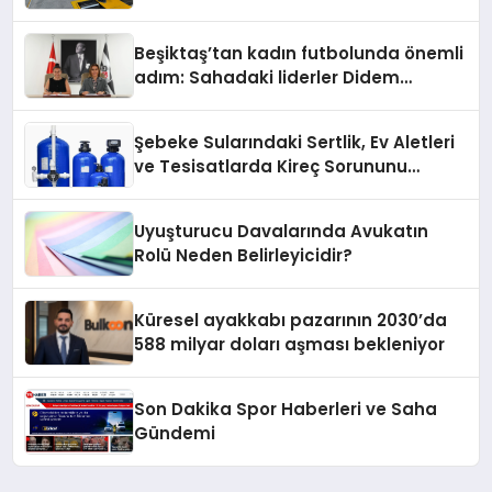
Oluyor
Beşiktaş’tan kadın futbolunda önemli
adım: Sahadaki liderler Didem
Karagenç ve Başak Gündoğdu kulüp
hafızasını geleceğe taşıyacak
Şebeke Sularındaki Sertlik, Ev Aletleri
ve Tesisatlarda Kireç Sorununu
Artırıyor
Uyuşturucu Davalarında Avukatın
Rolü Neden Belirleyicidir?
Küresel ayakkabı pazarının 2030’da
588 milyar doları aşması bekleniyor
Son Dakika Spor Haberleri ve Saha
Gündemi