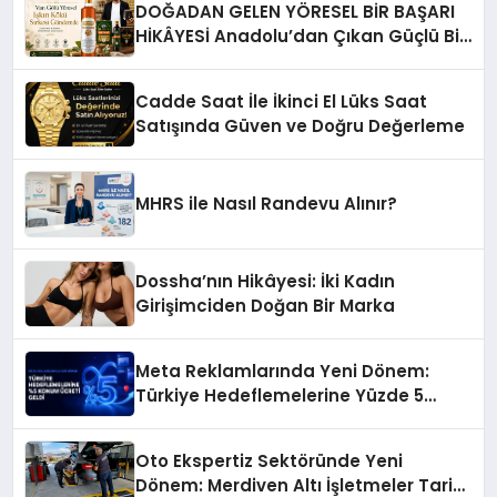
DOĞADAN GELEN YÖRESEL BİR BAŞARI
HİKÂYESİ Anadolu’dan Çıkan Güçlü Bir
Başarı Hikâyesi: Van Gölü Yöresel
Işkın Kökü Sirkesi
Cadde Saat İle İkinci El Lüks Saat
Satışında Güven ve Doğru Değerleme
MHRS ile Nasıl Randevu Alınır?
Dossha’nın Hikâyesi: İki Kadın
Girişimciden Doğan Bir Marka
Meta Reklamlarında Yeni Dönem:
Türkiye Hedeflemelerine Yüzde 5
Konum Ücreti Geldi
Oto Ekspertiz Sektöründe Yeni
Dönem: Merdiven Altı İşletmeler Tarih