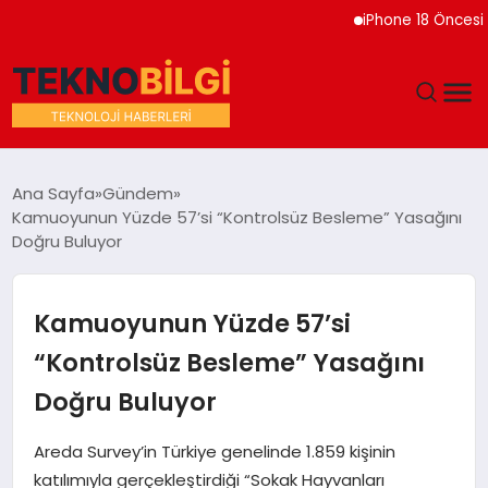
iPhone 18 Öncesi Apple
GÜNDEM
Ana Sayfa
Gündem
Kamuoyunun Yüzde 57’si “Kontrolsüz Besleme” Yasağını
DÜNYA
Doğru Buluyor
EĞITIM
Kamuoyunun Yüzde 57’si
EKONOMI
“Kontrolsüz Besleme” Yasağını
Doğru Buluyor
MAGAZIN
Areda Survey’in Türkiye genelinde 1.859 kişinin
SAĞLIK
katılımıyla gerçekleştirdiği “Sokak Hayvanları