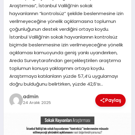
Araştırması”, İstanbul Valiliği’nin sokak
SIYASET
hayvanlarının “kontrolsüz” şekilde beslenmesine izin
verilmeyeceğine yönelik açıklamasına toplumun
SPOR
çoğunluğunun destek verdiğini ortaya koydu.
İstanbul Valiliği’nin sokak hayvanlarının kontrolsüz
TEKNOLOJI
biçimde beslenmesine izin verilmeyeceğine yönelik
açıklaması kamuoyunda geniş yankı uyandırırken,
YAŞAM
Areda Surveytarafından gerçekleştirilen araştırma
toplumun konuya yaklaşımını ortaya koydu.
Araştırmaya katılanların yüzde 57,4’ü uygulamayı
doğru bulduğunu belirtirken, yüzde 42,6’sı…
admin
Paylaş
24 Aralık 2025