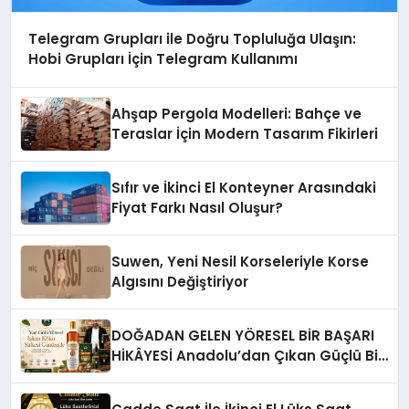
Telegram Grupları ile Doğru Topluluğa Ulaşın:
Hobi Grupları İçin Telegram Kullanımı
Ahşap Pergola Modelleri: Bahçe ve
Teraslar İçin Modern Tasarım Fikirleri
Sıfır ve İkinci El Konteyner Arasındaki
Fiyat Farkı Nasıl Oluşur?
Suwen, Yeni Nesil Korseleriyle Korse
Algısını Değiştiriyor
DOĞADAN GELEN YÖRESEL BİR BAŞARI
HİKÂYESİ Anadolu’dan Çıkan Güçlü Bir
Başarı Hikâyesi: Van Gölü Yöresel
Işkın Kökü Sirkesi