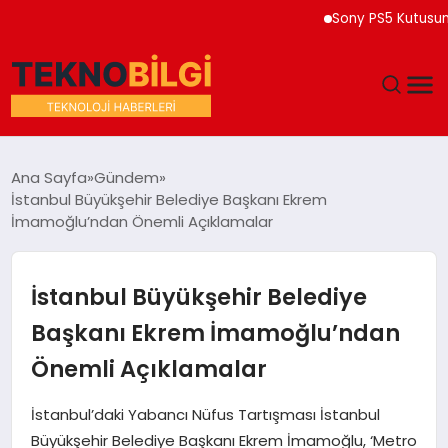
Sony PS5 Kutusuna 202
GÜNDEM
Ana Sayfa
Gündem
İstanbul Büyükşehir Belediye Başkanı Ekrem
DÜNYA
İmamoğlu’ndan Önemli Açıklamalar
EĞITIM
İstanbul Büyükşehir Belediye
EKONOMI
Başkanı Ekrem İmamoğlu’ndan
Önemli Açıklamalar
MAGAZIN
İstanbul’daki Yabancı Nüfus Tartışması İstanbul
SAĞLIK
Büyükşehir Belediye Başkanı Ekrem İmamoğlu, ‘Metro