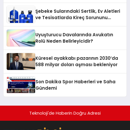
Karagenç ve Başak Gündoğdu kulüp
hafızasını geleceğe taşıyacak
Şebeke Sularındaki Sertlik, Ev Aletleri
ve Tesisatlarda Kireç Sorununu
Artırıyor
Uyuşturucu Davalarında Avukatın
Rolü Neden Belirleyicidir?
Küresel ayakkabı pazarının 2030’da
588 milyar doları aşması bekleniyor
Son Dakika Spor Haberleri ve Saha
Gündemi
Teknoloji'de Haberin Doğru Adresi