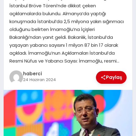
İstanbul Bröve Töreni’nde dikkat çeken
SIYASET
açıklamalarda bulundu. Almanya’da yaptığı
konuşmada İstanbul’da 2,5 milyona yakın sığınmacı
SPOR
olduğunu belirten İmamoğlu’na İçişleri
Bakanlığı’ndan yanıt geldi. Bakanlık, İstanbul’da
TEKNOLOJI
yaşayan yabancı sayısını 1 milyon 87 bin 17 olarak
açıkladı. İmamoğlu’nun Açıklamaları İstanbul’da
YAŞAM
Resmi Nüfus ve Yabancı Sayısı: İmamoğlu, resmi…
haberci
Paylaş
24 Haziran 2024