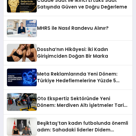
Cadde Saat İle İkinci El Lüks Saat
Satışında Güven ve Doğru Değerleme
MHRS ile Nasıl Randevu Alınır?
Dossha’nın Hikâyesi: İki Kadın
Girişimciden Doğan Bir Marka
Meta Reklamlarında Yeni Dönem:
Türkiye Hedeflemelerine Yüzde 5
Konum Ücreti Geldi
Oto Ekspertiz Sektöründe Yeni
Dönem: Merdiven Altı İşletmeler Tarih
Oluyor
Beşiktaş’tan kadın futbolunda önemli
adım: Sahadaki liderler Didem