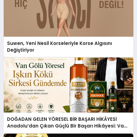
Suwen, Yeni Nesil Korseleriyle Korse Algısını
Değiştiriyor
DOĞADAN GELEN YÖRESEL BİR BAŞARI HİKÂYESİ
Anadolu’dan Çıkan Güçlü Bir Başarı Hikâyesi: Van
Gölü Yöresel Işkın Kökü Sirkesi