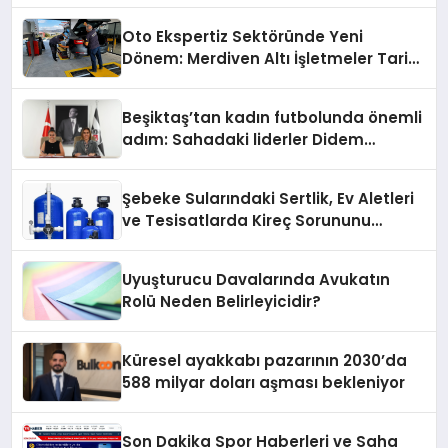
Oto Ekspertiz Sektöründe Yeni
Dönem: Merdiven Altı İşletmeler Tarih
Oluyor
Beşiktaş’tan kadın futbolunda önemli
adım: Sahadaki liderler Didem
Karagenç ve Başak Gündoğdu kulüp
hafızasını geleceğe taşıyacak
Şebeke Sularındaki Sertlik, Ev Aletleri
ve Tesisatlarda Kireç Sorununu
Artırıyor
Uyuşturucu Davalarında Avukatın
Rolü Neden Belirleyicidir?
Küresel ayakkabı pazarının 2030’da
588 milyar doları aşması bekleniyor
Son Dakika Spor Haberleri ve Saha