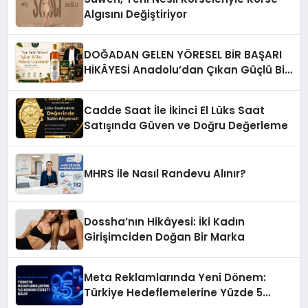
Algısını Değiştiriyor
DOĞADAN GELEN YÖRESEL BİR BAŞARI
HİKÂYESİ Anadolu’dan Çıkan Güçlü Bir
Başarı Hikâyesi: Van Gölü Yöresel
Işkın Kökü Sirkesi
Cadde Saat İle İkinci El Lüks Saat
Satışında Güven ve Doğru Değerleme
MHRS ile Nasıl Randevu Alınır?
Dossha’nın Hikâyesi: İki Kadın
Girişimciden Doğan Bir Marka
Meta Reklamlarında Yeni Dönem:
Türkiye Hedeflemelerine Yüzde 5
Konum Ücreti Geldi