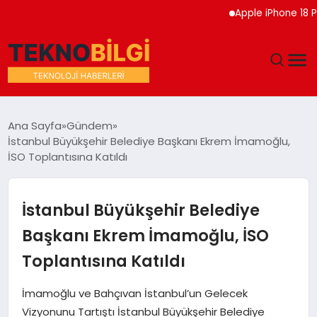
Apple iPhone 18 Pro Etk
GÜNDEM
Ana Sayfa
Gündem
İstanbul Büyükşehir Belediye Başkanı Ekrem İmamoğlu,
DÜNYA
İSO Toplantısına Katıldı
EĞITIM
İstanbul Büyükşehir Belediye
EKONOMI
Başkanı Ekrem İmamoğlu, İSO
Toplantısına Katıldı
MAGAZIN
İmamoğlu ve Bahçıvan İstanbul’un Gelecek
SAĞLIK
Vizyonunu Tartıştı İstanbul Büyükşehir Belediye