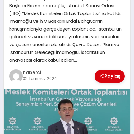
Başkanı Ekrem İmamoğlu, İstanbul Sanayi Odası
SIYASET
(İSO) “Meslek Komiteleri Ortak Toplantısı”na katıldı.
İmamoğlu ve İSO Başkanı Erdal Bahçıvan’ın
SPOR
konuşmalarıyla gerçekleşen toplantıda, İstanbul’un
gelecek vizyonundaki sanayi alanının yeri, sorunları
TEKNOLOJI
ve çözüm önerileri ele alındı. Çevre Düzeni Planı ve
İstanbul’un Geleceği İmamoğlu, İstanbul’un
YAŞAM
anayasası olarak kabul edilen…
haberci
Paylaş
02 Temmuz 2024