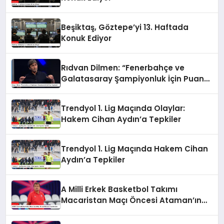
Beşiktaş, Göztepe’yi 13. Haftada
Konuk Ediyor
Rıdvan Dilmen: “Fenerbahçe ve
Galatasaray Şampiyonluk İçin Puan
Kaybeder”
Trendyol 1. Lig Maçında Olaylar:
Hakem Cihan Aydın’a Tepkiler
Trendyol 1. Lig Maçında Hakem Cihan
Aydın’a Tepkiler
A Milli Erkek Basketbol Takımı
Macaristan Maçı Öncesi Ataman’ın
Açıklamaları