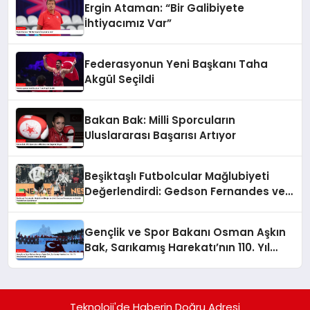
Ergin Ataman: “Bir Galibiyete
İhtiyacımız Var”
Federasyonun Yeni Başkanı Taha
Akgül Seçildi
Bakan Bak: Milli Sporcuların
Uluslararası Başarısı Artıyor
Beşiktaşlı Futbolcular Mağlubiyeti
Değerlendirdi: Gedson Fernandes ve
Gabriel Paulista’dan Açıklamalar
Gençlik ve Spor Bakanı Osman Aşkın
Bak, Sarıkamış Harekatı’nın 110. Yıl
Dönümünde Gençleri Anma Etkinliği
Teknoloji'de Haberin Doğru Adresi