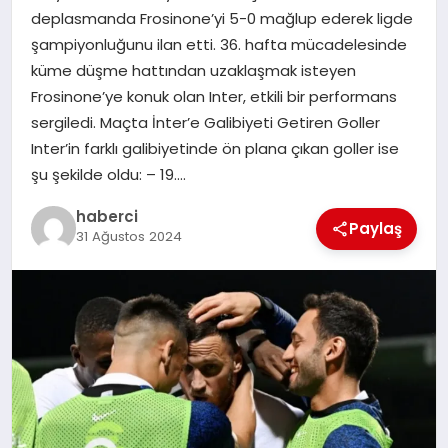
deplasmanda Frosinone’yi 5-0 mağlup ederek ligde
SIYASET
şampiyonluğunu ilan etti. 36. hafta mücadelesinde
küme düşme hattından uzaklaşmak isteyen
SPOR
Frosinone’ye konuk olan Inter, etkili bir performans
sergiledi. Maçta İnter’e Galibiyeti Getiren Goller
TEKNOLOJI
Inter’in farklı galibiyetinde ön plana çıkan goller ise
şu şekilde oldu: – 19….
YAŞAM
haberci
Paylaş
31 Ağustos 2024