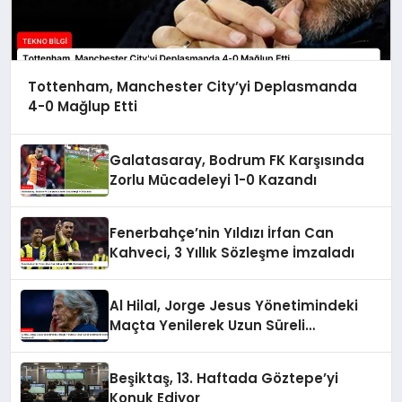
Tottenham, Manchester City’yi Deplasmanda
4-0 Mağlup Etti
Galatasaray, Bodrum FK Karşısında
Zorlu Mücadeleyi 1-0 Kazandı
Fenerbahçe’nin Yıldızı İrfan Can
Kahveci, 3 Yıllık Sözleşme İmzaladı
Al Hilal, Jorge Jesus Yönetimindeki
Maçta Yenilerek Uzun Süreli
Yenilmezlik Serisini Sonlandırdı
Beşiktaş, 13. Haftada Göztepe’yi
Konuk Ediyor