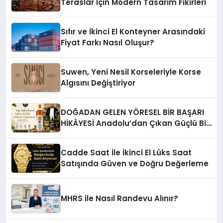
Teraslar İçin Modern Tasarım Fikirleri
Sıfır ve İkinci El Konteyner Arasındaki
Fiyat Farkı Nasıl Oluşur?
Suwen, Yeni Nesil Korseleriyle Korse
Algısını Değiştiriyor
DOĞADAN GELEN YÖRESEL BİR BAŞARI
HİKÂYESİ Anadolu’dan Çıkan Güçlü Bir
Başarı Hikâyesi: Van Gölü Yöresel
Işkın Kökü Sirkesi
Cadde Saat İle İkinci El Lüks Saat
Satışında Güven ve Doğru Değerleme
MHRS ile Nasıl Randevu Alınır?