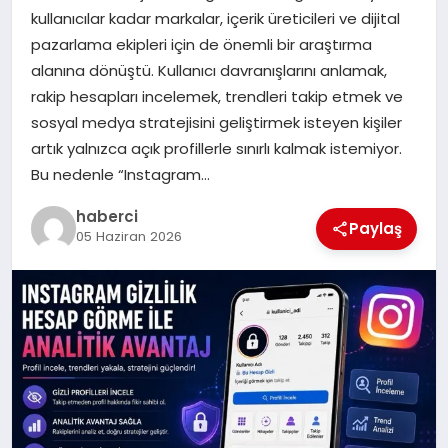
kullanıcılar kadar markalar, içerik üreticileri ve dijital
SIYASET
pazarlama ekipleri için de önemli bir araştırma
alanına dönüştü. Kullanıcı davranışlarını anlamak,
SPOR
rakip hesapları incelemek, trendleri takip etmek ve
sosyal medya stratejisini geliştirmek isteyen kişiler
TEKNOLOJI
artık yalnızca açık profillerle sınırlı kalmak istemiyor.
Bu nedenle “Instagram…
YAŞAM
haberci
Paylaş
05 Haziran 2026