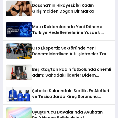
Dossha’nın Hikâyesi: İki Kadın
Girişimciden Doğan Bir Marka
Meta Reklamlarında Yeni Dönem:
Türkiye Hedeflemelerine Yüzde 5
Konum Ücreti Geldi
Oto Ekspertiz Sektöründe Yeni
Dönem: Merdiven Altı İşletmeler Tarih
Oluyor
Beşiktaş’tan kadın futbolunda önemli
adım: Sahadaki liderler Didem
Karagenç ve Başak Gündoğdu kulüp
hafızasını geleceğe taşıyacak
Şebeke Sularındaki Sertlik, Ev Aletleri
ve Tesisatlarda Kireç Sorununu
Artırıyor
Uyuşturucu Davalarında Avukatın
Rolü Neden Belirleyicidir?