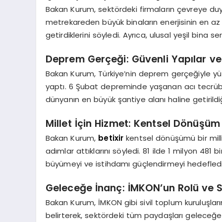
Bakan Kurum, sektördeki firmaların çevreye duya
metrekareden büyük binaların enerjisinin en az 
getirdiklerini söyledi. Ayrıca, ulusal yeşil bina se
Deprem Gerçeği: Güvenli Yapılar v
Bakan Kurum, Türkiye’nin deprem gerçeğiyle yü
yaptı. 6 Şubat depreminde yaşanan acı tecrübe
dünyanın en büyük şantiye alanı haline getirildiği
Millet İçin Hizmet: Kentsel Dönüşüm
Bakan Kurum,
betixir
kentsel dönüşümü bir milli
adımlar attıklarını söyledi. 81 ilde 1 milyon 481 
büyümeyi ve istihdamı güçlendirmeyi hedefledikl
Geleceğe İnanç: İMKON’un Rolü ve S
Bakan Kurum, İMKON gibi sivil toplum kuruluşlar
belirterek, sektördeki tüm paydaşları geleceğe 