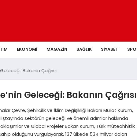
ITIM
EKONOMI
MAGAZIN
SAĞLIK
SIYASET
SPO
 Geleceği: Bakanın Çağrısı
e’nin Geleceği: Bakanın Çağrısı
r Çevre, Şehircilik ve İklim Değişikliği Bakanı Murat Kurum,
lıştayı’nda sektörün geleceği ve önemli adımlar hakkında
Yaklaşımlar ve Global Projeler Bakan Kurum, Türk müteahhitlik
hip olduğunu vurgulayarak, 137 ülkede 534 milyar doları