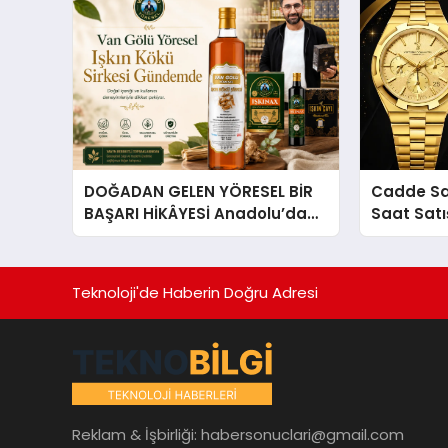
DOĞADAN GELEN YÖRESEL BİR
Cadde Saat
BAŞARI HİKÂYESİ Anadolu’dan
Saat Sat
Çıkan Güçlü Bir Başarı
Doğru De
Hikâyesi: Van Gölü Yöresel
Işkın Kökü Sirkesi
Teknoloji'de Haberin Doğru Adresi
Reklam & İşbirliği:
habersonuclari@gmail.com