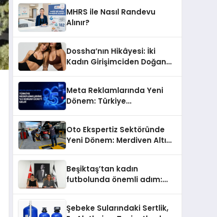
MHRS ile Nasıl Randevu
Alınır?
Dossha’nın Hikâyesi: İki
Kadın Girişimciden Doğan
Bir Marka
Meta Reklamlarında Yeni
Dönem: Türkiye
Hedeflemelerine Yüzde 5
Konum Ücreti Geldi
Oto Ekspertiz Sektöründe
Yeni Dönem: Merdiven Altı
İşletmeler Tarih Oluyor
Beşiktaş’tan kadın
futbolunda önemli adım:
Sahadaki liderler Didem
Karagenç ve Başak
Şebeke Sularındaki Sertlik,
Gündoğdu kulüp hafızasını