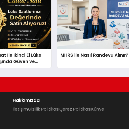
 İle İkinci El Lüks
MHRS ile Nasıl Randevu Alınır?
ışında Güven ve
ğerleme
Hakkımızda
İletişim
Gizlilik Politikası
Çerez Politikası
Künye