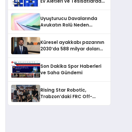
Ev Aletleri ve Tesisatlarda
geleceğe taşıyacak
Kireç Sorununu Artırıyor
Uyuşturucu Davalarında
Avukatın Rolü Neden
Belirleyicidir?
Küresel ayakkabı pazarının
2030’da 588 milyar doları
aşması bekleniyor
Son Dakika Spor Haberleri
ve Saha Gündemi
Rising Star Robotic,
Trabzon’daki FRC Off-
Season Turnuvasında Ödül
Aldı