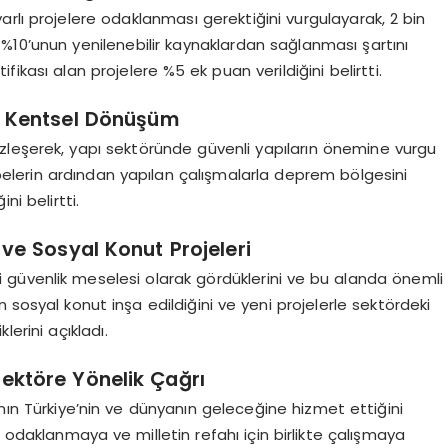
rlı projelere odaklanması gerektiğini vurgulayarak, 2 bin
%10’unun yenilenebilir kaynaklardan sağlanması şartını
rtifikası alan projelere %5 ek puan verildiğini belirtti.
e Kentsel Dönüşüm
zleşerek, yapı sektöründe güvenli yapıların önemine vurgu
lerin ardından yapılan çalışmalarla deprem bölgesini
ni belirtti.
 ve Sosyal Konut Projeleri
 güvenlik meselesi olarak gördüklerini ve bu alanda önemli
bin sosyal konut inşa edildiğini ve yeni projelerle sektördeki
erini açıkladı.
ektöre Yönelik Çağrı
ının Türkiye’nin ve dünyanın geleceğine hizmet ettiğini
odaklanmaya ve milletin refahı için birlikte çalışmaya