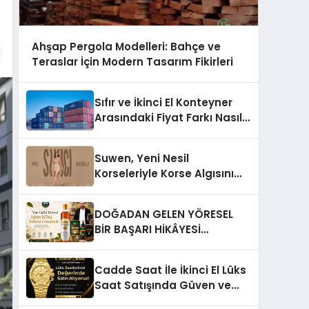
Ahşap Pergola Modelleri: Bahçe ve
Teraslar İçin Modern Tasarım Fikirleri
Sıfır ve İkinci El Konteyner
Arasındaki Fiyat Farkı Nasıl
Oluşur?
Suwen, Yeni Nesil
Korseleriyle Korse Algısını
Değiştiriyor
DOĞADAN GELEN YÖRESEL
BİR BAŞARI HİKÂYESİ
Anadolu’dan Çıkan Güçlü Bir
Başarı Hikâyesi: Van Gölü
Cadde Saat İle İkinci El Lüks
Yöresel Işkın Kökü Sirkesi
Saat Satışında Güven ve
Doğru Değerleme