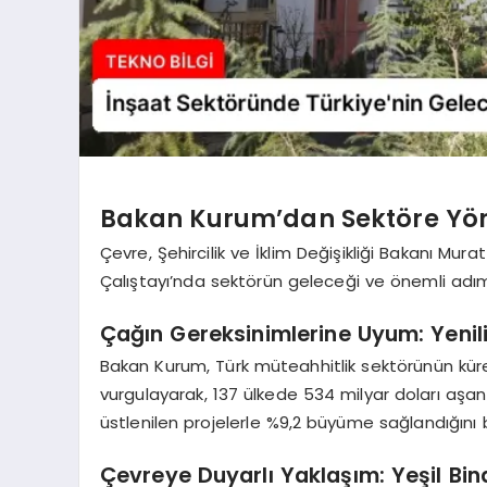
Bakan Kurum’dan Sektöre Yön
Çevre, Şehircilik ve İklim Değişikliği Bakanı M
Çalıştayı’nda sektörün geleceği ve önemli adı
Çağın Gereksinimlerine Uyum: Yenili
Bakan Kurum, Türk müteahhitlik sektörünün kü
vurgulayarak, 137 ülkede 534 milyar doları aşan p
üstlenilen projelerle %9,2 büyüme sağlandığını be
Çevreye Duyarlı Yaklaşım: Yeşil Bi