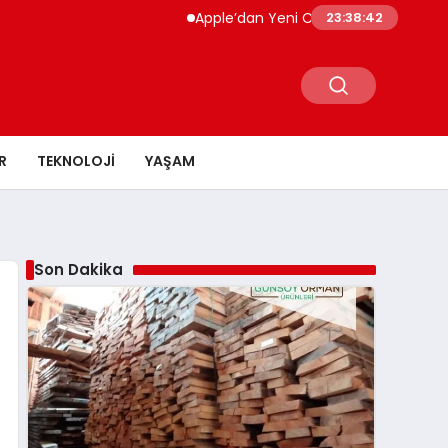
Apple’dan Yeni Cihaz Kiralama Dönemi Ap
23:38:43
R
TEKNOLOJI
YAŞAM
Son Dakika