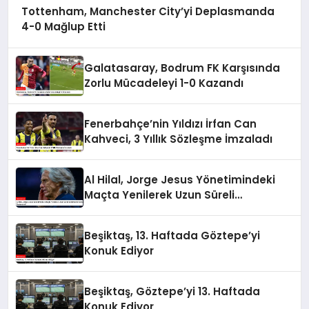
Tottenham, Manchester City’yi Deplasmanda
4-0 Mağlup Etti
Galatasaray, Bodrum FK Karşısında
Zorlu Mücadeleyi 1-0 Kazandı
Fenerbahçe’nin Yıldızı İrfan Can
Kahveci, 3 Yıllık Sözleşme İmzaladı
Al Hilal, Jorge Jesus Yönetimindeki
Maçta Yenilerek Uzun Süreli
Yenilmezlik Serisini Sonlandırdı
Beşiktaş, 13. Haftada Göztepe’yi
Konuk Ediyor
Beşiktaş, Göztepe’yi 13. Haftada
Konuk Ediyor