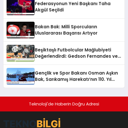
Federasyonun Yeni Başkanı Taha
Akgül Seçildi
Bakan Bak: Milli Sporcuların
Uluslararası Başarısı Artıyor
Beşiktaşlı Futbolcular Mağlubiyeti
Değerlendirdi: Gedson Fernandes ve
Gabriel Paulista’dan Açıklamalar
Gençlik ve Spor Bakanı Osman Aşkın
Bak, Sarıkamış Harekatı’nın 110. Yıl
Dönümünde Gençleri Anma Etkinliği
Teknoloji'de Haberin Doğru Adresi