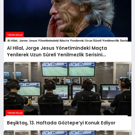
Al Hilal, Jorge Jesus Yönetimindeki Maçta
Yenilerek Uzun Süreli Yenilmezlik Serisini
Sonlandırdı
Beşiktaş, 13. Haftada Göztepe’yi Konuk Ediyor