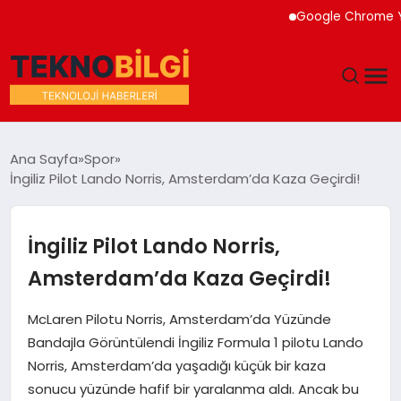
Google Chrome Yapay Z
GÜNDEM
Ana Sayfa
Spor
İngiliz Pilot Lando Norris, Amsterdam’da Kaza Geçirdi!
DÜNYA
EĞITIM
İngiliz Pilot Lando Norris,
Amsterdam’da Kaza Geçirdi!
EKONOMI
McLaren Pilotu Norris, Amsterdam’da Yüzünde
MAGAZIN
Bandajla Görüntülendi İngiliz Formula 1 pilotu Lando
Norris, Amsterdam’da yaşadığı küçük bir kaza
SAĞLIK
sonucu yüzünde hafif bir yaralanma aldı. Ancak bu