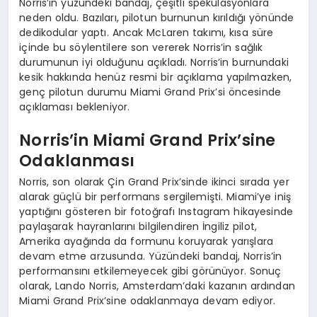
Norris’in yüzündeki bandaj, çeşitli spekülasyonlara
neden oldu. Bazıları, pilotun burnunun kırıldığı yönünde
dedikodular yaptı. Ancak McLaren takımı, kısa süre
içinde bu söylentilere son vererek Norris’in sağlık
durumunun iyi olduğunu açıkladı. Norris’in burnundaki
kesik hakkında henüz resmi bir açıklama yapılmazken,
genç pilotun durumu Miami Grand Prix’si öncesinde
açıklaması bekleniyor.
Norris’in Miami Grand Prix’sine
Odaklanması
Norris, son olarak Çin Grand Prix’sinde ikinci sırada yer
alarak güçlü bir performans sergilemişti. Miami’ye iniş
yaptığını gösteren bir fotoğrafı Instagram hikayesinde
paylaşarak hayranlarını bilgilendiren İngiliz pilot,
Amerika ayağında da formunu koruyarak yarışlara
devam etme arzusunda. Yüzündeki bandaj, Norris’in
performansını etkilemeyecek gibi görünüyor. Sonuç
olarak, Lando Norris, Amsterdam’daki kazanın ardından
Miami Grand Prix’sine odaklanmaya devam ediyor.