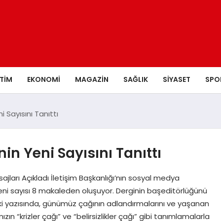
ITIM
EKONOMI
MAGAZIN
SAĞLIK
SIYASET
SPO
i Sayısını Tanıttı
nin Yeni Sayısını Tanıttı
sajları Açıkladı İletişim Başkanlığı’nın sosyal medya
ni sayısı 8 makaleden oluşuyor. Derginin başeditörlüğünü
eki yazısında, günümüz çağının adlandırmalarını ve yaşanan
ın “krizler çağı” ve “belirsizlikler çağı” gibi tanımlamalarla