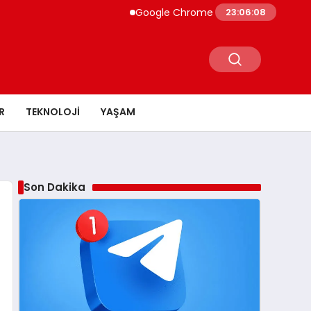
Google Chrome Yapay Zeka ile Güçleniyo
23:06:09
R
TEKNOLOJI
YAŞAM
Son Dakika