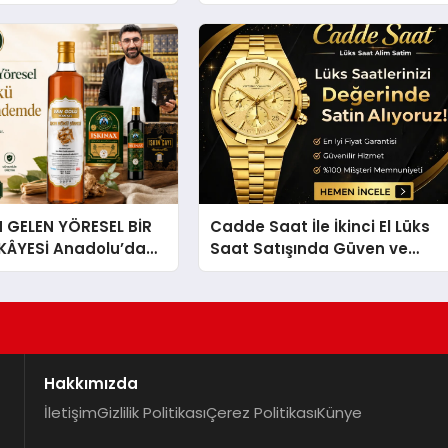
kirleri
Oluşur?
GELEN YÖRESEL BİR
Cadde Saat İle İkinci El Lüks
İKÂYESİ Anadolu’dan
Saat Satışında Güven ve
lü Bir Başarı
Doğru Değerleme
 Sirkesi
Hakkımızda
İletişim
Gizlilik Politikası
Çerez Politikası
Künye