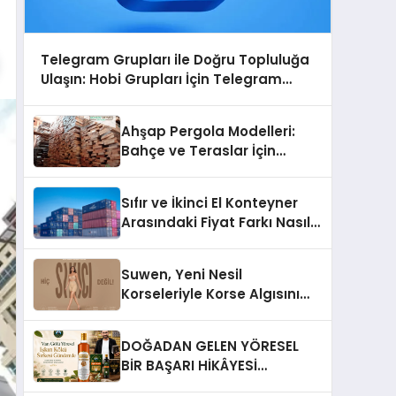
Telegram Grupları ile Doğru Topluluğa
Ulaşın: Hobi Grupları İçin Telegram
Kullanımı
Ahşap Pergola Modelleri:
Bahçe ve Teraslar İçin
Modern Tasarım Fikirleri
Sıfır ve İkinci El Konteyner
Arasındaki Fiyat Farkı Nasıl
Oluşur?
Suwen, Yeni Nesil
Korseleriyle Korse Algısını
Değiştiriyor
DOĞADAN GELEN YÖRESEL
BİR BAŞARI HİKÂYESİ
Anadolu’dan Çıkan Güçlü Bir