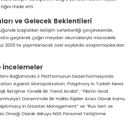
ığını ifade etti.
ları ve Gelecek Beklentileri
ünde başlatılan iletişim seferberliği çerçevesinde,
i hayata geçirerek çağın meydan okumalarıyla mücadele
z 2025’te yayımlanacak özel sayılarda araştırmacılardan
e İncelemeler
netimi Bağlamında X Platformunun Dezenformasyonla
ization Against Monopolization: Polyphony in Turkish News
İletişime Yönelik Bir Trend Analizi”, “Filistin-İsrail
mhuriyet Dönemi’nde Bir Halkla İlişkiler Aracı Olarak Kamu
d Diplomacy in Disaster Management” ve “Rus Sert ve
isi Örneği Olarak Akkuyu NGS Personel Yetiştirme