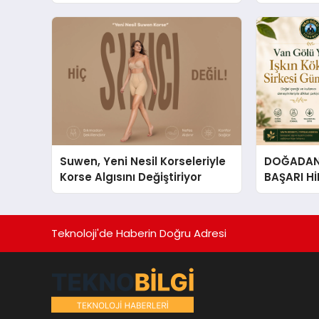
Grupları İçin Telegram
Tasarım Fi
Kullanımı
Suwen, Yeni Nesil Korseleriyle
DOĞADAN 
Korse Algısını Değiştiriyor
BAŞARI H
Çıkan Güç
Hikâyesi: Van Gölü Yöresel
Işkın Kökü
Teknoloji'de Haberin Doğru Adresi