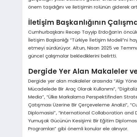
önem taşıdığını ve iletişimin rolünün giderek artt
İletişim Başkanlığının Çalışma
Cumhurbaşkanı Recep Tayyip Erdoğan’ın öncülüğ
İletişim Başkanlığı “Türkiye İletişim Modeli”n
etmeyi sürdürüyor. Altun, Nisan 2025 ve Temmu
güncel çalışmalar beklediklerini belirtti.
Dergide Yer Alan Makaleler v
Dergide yer alan makaleler arasında “Algı Yö
Mücadelede Bir Araç Olarak Kullanımı”, “Digital
Media”, “Ülke Markalama Perspektifinden Stratejik 
Çatışması Üzerine Bir Çerçeveleme Analizi”, “Cu
Diplomasisi”, “International Collaboration an
Yumuşak Gücünün Kesişimi: Bir Eğitim Diplomas
Programları” gibi önemli konular ele alınıyor.