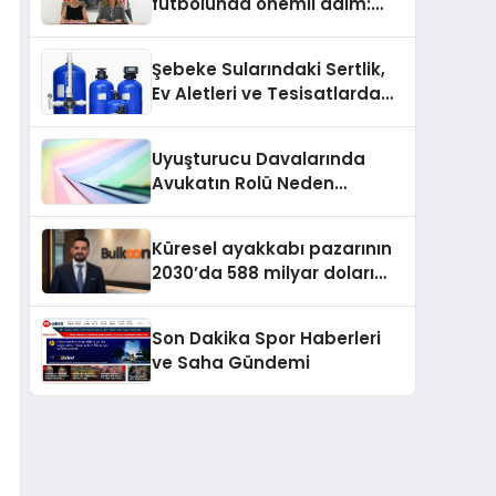
futbolunda önemli adım:
Sahadaki liderler Didem
Karagenç ve Başak
Şebeke Sularındaki Sertlik,
Gündoğdu kulüp hafızasını
Ev Aletleri ve Tesisatlarda
geleceğe taşıyacak
Kireç Sorununu Artırıyor
Uyuşturucu Davalarında
Avukatın Rolü Neden
Belirleyicidir?
Küresel ayakkabı pazarının
2030’da 588 milyar doları
aşması bekleniyor
Son Dakika Spor Haberleri
ve Saha Gündemi