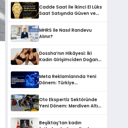
Başarı Hikâyesi: Van Gölü
Cadde Saat İle İkinci El Lüks
Yöresel Işkın Kökü Sirkesi
Saat Satışında Güven ve
Doğru Değerleme
MHRS ile Nasıl Randevu
Alınır?
Dossha’nın Hikâyesi: İki
Kadın Girişimciden Doğan
Bir Marka
Meta Reklamlarında Yeni
Dönem: Türkiye
Hedeflemelerine Yüzde 5
Konum Ücreti Geldi
Oto Ekspertiz Sektöründe
Yeni Dönem: Merdiven Altı
İşletmeler Tarih Oluyor
Beşiktaş’tan kadın