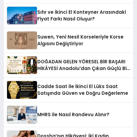
Sıfır ve İkinci El Konteyner Arasındaki
Fiyat Farkı Nasıl Oluşur?
Suwen, Yeni Nesil Korseleriyle Korse
Algısını Değiştiriyor
DOĞADAN GELEN YÖRESEL BİR BAŞARI
HİKÂYESİ Anadolu’dan Çıkan Güçlü Bir
Başarı Hikâyesi: Van Gölü Yöresel
Işkın Kökü Sirkesi
Cadde Saat İle İkinci El Lüks Saat
Satışında Güven ve Doğru Değerleme
MHRS ile Nasıl Randevu Alınır?
Dossha’nın Hikâyesi: İki Kadın