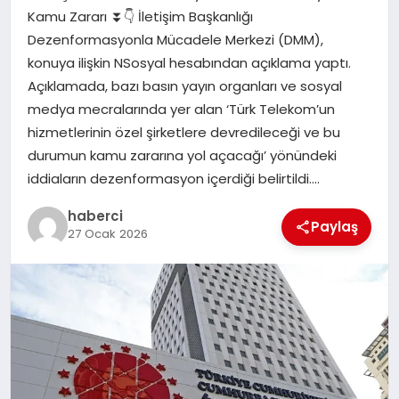
Kamu Zararı ⏬👇 İletişim Başkanlığı
SIYASET
Dezenformasyonla Mücadele Merkezi (DMM),
konuya ilişkin NSosyal hesabından açıklama yaptı.
SPOR
Açıklamada, bazı basın yayın organları ve sosyal
medya mecralarında yer alan ‘Türk Telekom’un
TEKNOLOJI
hizmetlerinin özel şirketlere devredileceği ve bu
durumun kamu zararına yol açacağı’ yönündeki
YAŞAM
iddiaların dezenformasyon içerdiği belirtildi….
haberci
Paylaş
27 Ocak 2026