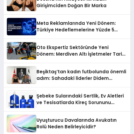
Girişimciden Doğan Bir Marka
Meta Reklamlarında Yeni Dönem:
Türkiye Hedeflemelerine Yüzde 5
Konum Ücreti Geldi
Oto Ekspertiz Sektöründe Yeni
Dönem: Merdiven Altı İşletmeler Tarih
Oluyor
Beşiktaş’tan kadın futbolunda önemli
adım: Sahadaki liderler Didem
Karagenç ve Başak Gündoğdu kulüp
hafızasını geleceğe taşıyacak
Şebeke Sularındaki Sertlik, Ev Aletleri
ve Tesisatlarda Kireç Sorununu
Artırıyor
Uyuşturucu Davalarında Avukatın
Rolü Neden Belirleyicidir?