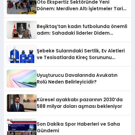
Oto Ekspertiz Sektöründe Yeni
Dönem: Merdiven Altı İşletmeler Tarih
Oluyor
Beşiktaş’tan kadın futbolunda önemli
adım: Sahadaki liderler Didem
Karagenç ve Başak Gündoğdu kulüp
hafızasını geleceğe taşıyacak
Şebeke Sularındaki Sertlik, Ev Aletleri
ve Tesisatlarda Kireç Sorununu
Artırıyor
Uyuşturucu Davalarında Avukatın
Rolü Neden Belirleyicidir?
Küresel ayakkabı pazarının 2030’da
588 milyar doları aşması bekleniyor
Son Dakika Spor Haberleri ve Saha
Gündemi