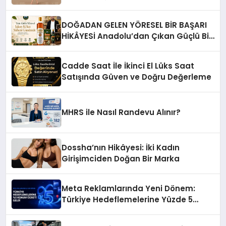
DOĞADAN GELEN YÖRESEL BİR BAŞARI
HİKÂYESİ Anadolu’dan Çıkan Güçlü Bir
Başarı Hikâyesi: Van Gölü Yöresel
Işkın Kökü Sirkesi
Cadde Saat İle İkinci El Lüks Saat
Satışında Güven ve Doğru Değerleme
MHRS ile Nasıl Randevu Alınır?
Dossha’nın Hikâyesi: İki Kadın
Girişimciden Doğan Bir Marka
Meta Reklamlarında Yeni Dönem:
Türkiye Hedeflemelerine Yüzde 5
Konum Ücreti Geldi