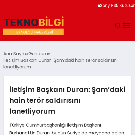
Sony PS5 Kutusuna 202
GÜNDEM
Ana Sayfa
Gündem
İletişim Başkanı Duran: Şam’daki hain terör saldırısını
DÜNYA
lanetliyorum
EĞITIM
İletişim Başkanı Duran: Şam’daki
EKONOMI
hain terör saldırısını
lanetliyorum
MAGAZIN
Türkiye Cumhurbaşkanlığı İletişim Başkanı
SAĞLIK
Burhanettin Duran, bugün Suriye’de meydana gelen