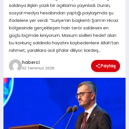
saldırıya ilişkin yazılı bir açıklama yayınladı. Duran,
SIYASET
sosyal medya hesabından yaptığı paylaşımda şu
ifadelere yer verdi: “Suriye’nin başkenti Şam’ın Hicaz
SPOR
bölgesinde gerçekleşen hain terör saldırısını en
güçlü biçimde kınıyorum. Masum sivilleri hedef alan
TEKNOLOJI
bu korkunç saldırıda hayatını kaybedenlere Allah’tan
rahmet, yaralılara acil şifalar diliyor; kardeş…
YAŞAM
haberci
Paylaş
02 Temmuz 2026