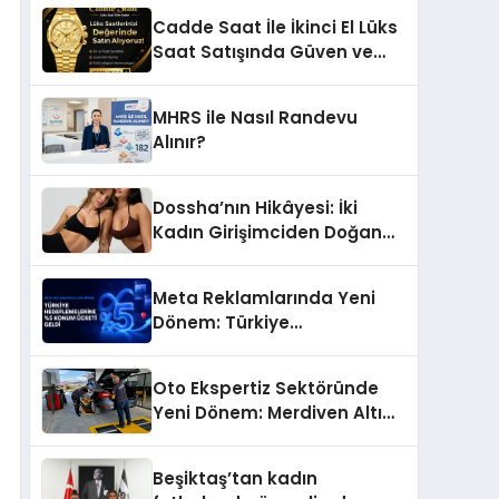
Başarı Hikâyesi: Van Gölü
Cadde Saat İle İkinci El Lüks
Yöresel Işkın Kökü Sirkesi
Saat Satışında Güven ve
Doğru Değerleme
MHRS ile Nasıl Randevu
Alınır?
Dossha’nın Hikâyesi: İki
Kadın Girişimciden Doğan
Bir Marka
Meta Reklamlarında Yeni
Dönem: Türkiye
Hedeflemelerine Yüzde 5
Konum Ücreti Geldi
Oto Ekspertiz Sektöründe
Yeni Dönem: Merdiven Altı
İşletmeler Tarih Oluyor
Beşiktaş’tan kadın