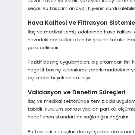
Duvar, tavan ve zemin yüzeyleri; kolay temizle
seçilir. Bu tasarım anlayışı, hijyenin sürdürülebilir
Hava Kalitesi ve Filtrasyon Sistemle
İlaç ve medikal temiz odalarında hava kalitesi en
havadaki partiküller etkin bir şekilde tutulur. Ha
göre belirlenir.
Pozitif basınç uygulamaları, dış ortamdan kirli 
negatif basınç kullanılarak zararlı maddelerin yay
açısından büyük önem taşır.
Validasyon ve Denetim Süreçleri
İlaç ve medikal sektöründe temiz oda uygulama
tabidir. Kurulum sonrası yapılan partikül ölçümle
hedeflenen standartları sağladığını doğrular.
Bu testlerin sonuçları detaylı şekilde doküman