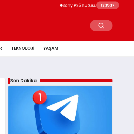
Sony PS5 Kutusuna 2028 Uyarısı Yeni Oyu
12:15:18
R
TEKNOLOJI
YAŞAM
Son Dakika