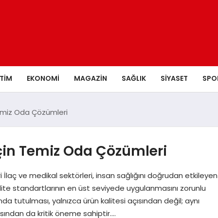
ITIM
EKONOMI
MAGAZIN
SAĞLIK
SIYASET
SPO
Temiz Oda Çözümleri
İçin Temiz Oda Çözümleri
İlaç ve medikal sektörleri, insan sağlığını doğrudan etkileyen
 kalite standartlarının en üst seviyede uygulanmasını zorunlu
nda tutulması, yalnızca ürün kalitesi açısından değil; aynı
ından da kritik öneme sahiptir….