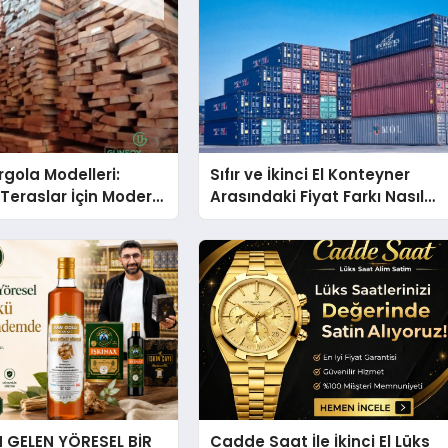
gola Modelleri:
Sıfır ve İkinci El Konteyner
Teraslar İçin Modern
Arasındaki Fiyat Farkı Nasıl
kirleri
Oluşur?
GELEN YÖRESEL BİR
Cadde Saat İle İkinci El Lüks