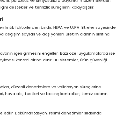
nebilir, pürüzsüz ve kimyasallara dayanıklı malzemelerden
liğini destekler ve temizlik süreçlerini kolaylaştırır.
ri
 kritik faktörlerden biridir. HEPA ve ULPA filtreler sayesinde
va değişim sayıları ve akış yönleri, üretim alanının sınıfına
havanın içeri girmesini engeller. Bazı özel uygulamalarda ise
ılması kontrol altına alınır. Bu sistemler, ürün güvenliği
ları, düzenli denetimlere ve validasyon süreçlerine
ri, hava akış testleri ve basınç kontrolleri, temiz odanın
te edilir. Dokümantasyon, resmi denetimler sırasında