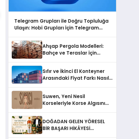
Telegram Grupları ile Doğru Topluluğa
Ulaşın: Hobi Grupları İçin Telegram
Kullanımı
Ahşap Pergola Modelleri:
Bahçe ve Teraslar İçin
Modern Tasarım Fikirleri
Sıfır ve İkinci El Konteyner
Arasındaki Fiyat Farkı Nasıl
Oluşur?
Suwen, Yeni Nesil
Korseleriyle Korse Algısını
Değiştiriyor
DOĞADAN GELEN YÖRESEL
BİR BAŞARI HİKÂYESİ
Anadolu’dan Çıkan Güçlü Bir