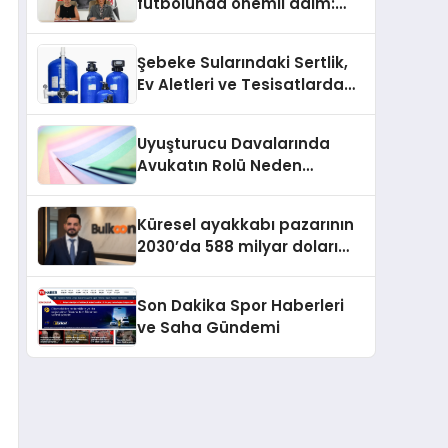
futbolunda önemli adım:
Sahadaki liderler Didem
Karagenç ve Başak
Şebeke Sularındaki Sertlik,
Gündoğdu kulüp hafızasını
Ev Aletleri ve Tesisatlarda
geleceğe taşıyacak
Kireç Sorununu Artırıyor
Uyuşturucu Davalarında
Avukatın Rolü Neden
Belirleyicidir?
Küresel ayakkabı pazarının
2030’da 588 milyar doları
aşması bekleniyor
Son Dakika Spor Haberleri
ve Saha Gündemi