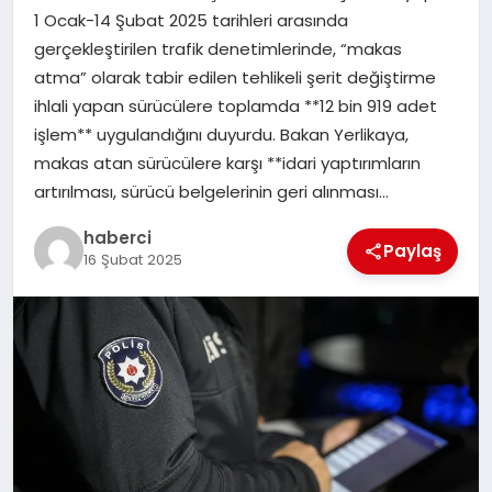
1 Ocak-14 Şubat 2025 tarihleri arasında
SIYASET
gerçekleştirilen trafik denetimlerinde, “makas
atma” olarak tabir edilen tehlikeli şerit değiştirme
SPOR
ihlali yapan sürücülere toplamda **12 bin 919 adet
işlem** uygulandığını duyurdu. Bakan Yerlikaya,
TEKNOLOJI
makas atan sürücülere karşı **idari yaptırımların
artırılması, sürücü belgelerinin geri alınması…
YAŞAM
haberci
Paylaş
16 Şubat 2025