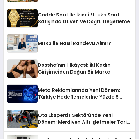
Başarı Hikâyesi: Van Gölü Yöresel
Işkın Kökü Sirkesi
Cadde Saat İle İkinci El Lüks Saat
Satışında Güven ve Doğru Değerleme
MHRS ile Nasıl Randevu Alınır?
Dossha’nın Hikâyesi: İki Kadın
Girişimciden Doğan Bir Marka
Meta Reklamlarında Yeni Dönem:
Türkiye Hedeflemelerine Yüzde 5
Konum Ücreti Geldi
Oto Ekspertiz Sektöründe Yeni
Dönem: Merdiven Altı İşletmeler Tarih
Oluyor