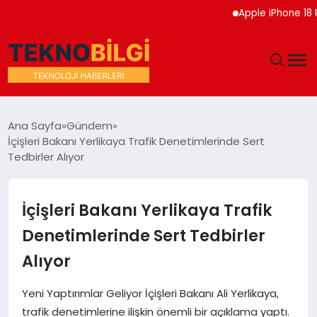
Apple iPhone 18 Pro Etk
GÜNDEM
Ana Sayfa
Gündem
İçişleri Bakanı Yerlikaya Trafik Denetimlerinde Sert
DÜNYA
Tedbirler Alıyor
EĞITIM
İçişleri Bakanı Yerlikaya Trafik
EKONOMI
Denetimlerinde Sert Tedbirler
Alıyor
MAGAZIN
Yeni Yaptırımlar Geliyor İçişleri Bakanı Ali Yerlikaya,
SAĞLIK
trafik denetimlerine ilişkin önemli bir açıklama yaptı.