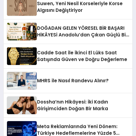
Suwen, Yeni Nesil Korseleriyle Korse
Algısını Değiştiriyor
DOĞADAN GELEN YÖRESEL BİR BAŞARI
HİKÂYESİ Anadolu’dan Çıkan Güçlü Bir
Başarı Hikâyesi: Van Gölü Yöresel
Işkın Kökü Sirkesi
Cadde Saat İle İkinci El Lüks Saat
Satışında Güven ve Doğru Değerleme
MHRS ile Nasıl Randevu Alınır?
Dossha’nın Hikâyesi: İki Kadın
Girişimciden Doğan Bir Marka
Meta Reklamlarında Yeni Dönem:
Türkiye Hedeflemelerine Yüzde 5