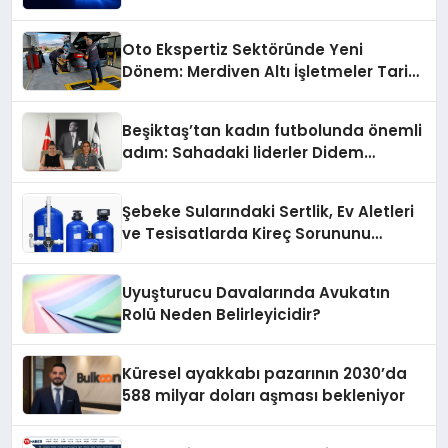
Konum Ücreti Geldi
Oto Ekspertiz Sektöründe Yeni
Dönem: Merdiven Altı İşletmeler Tarih
Oluyor
Beşiktaş’tan kadın futbolunda önemli
adım: Sahadaki liderler Didem
Karagenç ve Başak Gündoğdu kulüp
hafızasını geleceğe taşıyacak
Şebeke Sularındaki Sertlik, Ev Aletleri
ve Tesisatlarda Kireç Sorununu
Artırıyor
Uyuşturucu Davalarında Avukatın
Rolü Neden Belirleyicidir?
Küresel ayakkabı pazarının 2030’da
588 milyar doları aşması bekleniyor