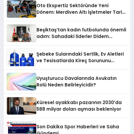
Oto Ekspertiz Sektöründe Yeni
Dönem: Merdiven Altı İşletmeler Tarih
Oluyor
Beşiktaş’tan kadın futbolunda önemli
adım: Sahadaki liderler Didem
Karagenç ve Başak Gündoğdu kulüp
hafızasını geleceğe taşıyacak
Şebeke Sularındaki Sertlik, Ev Aletleri
ve Tesisatlarda Kireç Sorununu
Artırıyor
Uyuşturucu Davalarında Avukatın
Rolü Neden Belirleyicidir?
Küresel ayakkabı pazarının 2030’da
588 milyar doları aşması bekleniyor
Son Dakika Spor Haberleri ve Saha
Gündemi