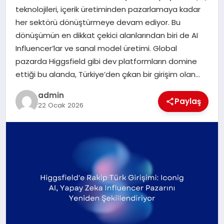
teknolojileri, içerik üretiminden pazarlamaya kadar
SIYASET
her sektörü dönüştürmeye devam ediyor. Bu
dönüşümün en dikkat çekici alanlarından biri de AI
SPOR
Influencer’lar ve sanal model üretimi. Global
pazarda Higgsfield gibi dev platformların domine
TEKNOLOJI
ettiği bu alanda, Türkiye’den çıkan bir girişim olan…
YAŞAM
admin
Paylaş
22 Ocak 2026