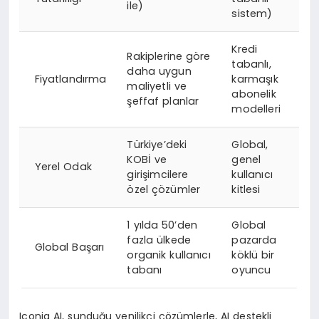
ile)
sistem)
Kredi
Rakiplerine göre
tabanlı,
daha uygun
Fiyatlandırma
karmaşık
maliyetli ve
abonelik
şeffaf planlar
modelleri
Türkiye’deki
Global,
KOBİ ve
genel
Yerel Odak
girişimcilere
kullanıcı
özel çözümler
kitlesi
1 yılda 50’den
Global
fazla ülkede
pazarda
Global Başarı
organik kullanıcı
köklü bir
tabanı
oyuncu
Iconig AI, sunduğu yenilikçi çözümlerle, AI destekli