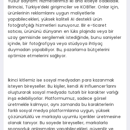
Yusuf Bayram: Hizmetlerimizi iki ana kitleye odakladık.
Birincisi, Türkiye’deki girişimciler ve KOBİ’ler. Onlar için,
ürünlerinin reklamlarını uygun maliyetlerle
yapabilecekleri, yüksek kaliteli AI destekli ürün
fotoğrafçılığı hizmetleri sunuyoruz. Bir e-ticaret
satıcısı, ürününü dünyanın en lüks plajında veya bir
uzay gemisinde sergilemek istediğinde, bunu saniyeler
içinde, bir fotoğrafçıya veya stüdyoya ihtiyaç
duymadan yapabiliyor. Bu, pazarlama bütçelerini
optimize etmelerini sağlıyor.
İkinci kitlemiz ise sosyal medyadan para kazanmak
isteyen bireyseller. Bu kişiler, kendi AI Influencer’larını
oluşturarak sosyal medyada tutarlı bir karakter varlığı
inşa edebiliyorlar. Platformumuz, sadece görsel
üretmekle kalmıyor, aynı zamanda bu karakterlerin
farklı sosyal medya platformlarına uygun, yüksek
çözünürlüklü ve markayla uyumlu içerikler üretmesine
olanak tanıyor. Bu sayede bireyseller, markalarla
sponsorluk anlaşmaları yapabilecekleri, güvenilir ve