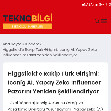
NASA’nın Swift Gözleme
GÜNDEM
Ana Sayfa
Gündem
Higgsfield’e Rakip Türk Girişimi: Iconig AI, Yapay Zeka
DÜNYA
Influencer Pazarını Yeniden Şekillendiriyor
EĞITIM
Higgsfield’e Rakip Türk Girişimi:
EKONOMI
Iconig AI, Yapay Zeka Influencer
Pazarını Yeniden Şekillendiriyor
MAGAZIN
Özel Röportaj: Iconig AI Kurucu Ortağı ve
SAĞLIK
Pazarlama Direktörü Yusuf Bayram Yapay zeka (AI)