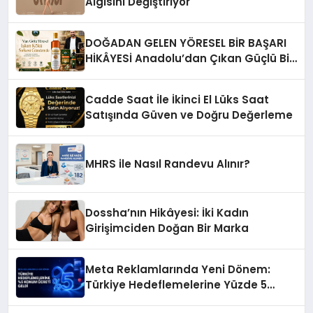
Algısını Değiştiriyor
DOĞADAN GELEN YÖRESEL BİR BAŞARI
HİKÂYESİ Anadolu’dan Çıkan Güçlü Bir
Başarı Hikâyesi: Van Gölü Yöresel
Işkın Kökü Sirkesi
Cadde Saat İle İkinci El Lüks Saat
Satışında Güven ve Doğru Değerleme
MHRS ile Nasıl Randevu Alınır?
Dossha’nın Hikâyesi: İki Kadın
Girişimciden Doğan Bir Marka
Meta Reklamlarında Yeni Dönem:
Türkiye Hedeflemelerine Yüzde 5
Konum Ücreti Geldi