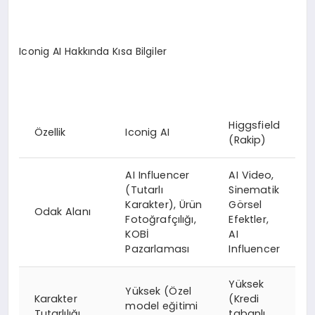
Iconig AI Hakkında Kısa Bilgiler
Higgsfield
Özellik
Iconig AI
(Rakip)
AI Influencer
AI Video,
(Tutarlı
Sinematik
Karakter), Ürün
Görsel
Odak Alanı
Fotoğrafçılığı,
Efektler,
KOBİ
AI
Pazarlaması
Influencer
Yüksek
Yüksek (Özel
Karakter
(Kredi
model eğitimi
Tutarlılığı
tabanlı