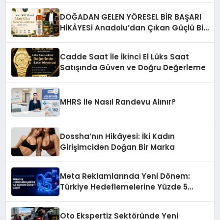
DOĞADAN GELEN YÖRESEL BİR BAŞARI
HİKÂYESİ Anadolu’dan Çıkan Güçlü Bir
Başarı Hikâyesi: Van Gölü Yöresel
Işkın Kökü Sirkesi
Cadde Saat İle İkinci El Lüks Saat
Satışında Güven ve Doğru Değerleme
MHRS ile Nasıl Randevu Alınır?
Dossha’nın Hikâyesi: İki Kadın
Girişimciden Doğan Bir Marka
Meta Reklamlarında Yeni Dönem:
Türkiye Hedeflemelerine Yüzde 5
Konum Ücreti Geldi
Oto Ekspertiz Sektöründe Yeni