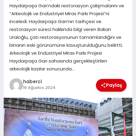
Haydarpaşa Garı’ndaki restorasyon çalışmalarını ve
SIYASET
“Arkeolojik ve Endüstriyel Miras Parkı Projesi”ni
inceledi. Haydarpaşa Garı’nın tarihçesi ve
SPOR
restorasyon süreci hakkında bilgi veren Bakan
Uraloğlu, çatı restorasyonunun tamamlandığını ve
TEKNOLOJI
binanın eski görünümüne kavuşturulduğunu belirtti.
Arkeolojik ve Endüstriyel Miras Parkı Projesi
YAŞAM
Haydarpaşa Garı sahasında gerçekleştirilen
arkeolojik kazılar sonucunda…
haberci
Paylaş
19 Ağustos 2024