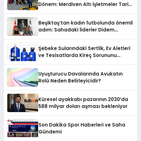
Dönem: Merdiven Altı İşletmeler Tarih
Oluyor
Beşiktaş’tan kadın futbolunda önemli
adım: Sahadaki liderler Didem
Karagenç ve Başak Gündoğdu kulüp
hafızasını geleceğe taşıyacak
Şebeke Sularındaki Sertlik, Ev Aletleri
ve Tesisatlarda Kireç Sorununu
Artırıyor
Uyuşturucu Davalarında Avukatın
Rolü Neden Belirleyicidir?
Küresel ayakkabı pazarının 2030’da
588 milyar doları aşması bekleniyor
Son Dakika Spor Haberleri ve Saha
Gündemi