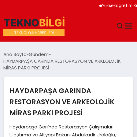
Yuksekogretim Kurumu 
GÜNDEM
Ana Sayfa
Gündem
HAYDARPAŞA GARINDA RESTORASYON VE ARKEOLOJİK
DÜNYA
MİRAS PARKI PROJESİ
EĞITIM
HAYDARPAŞA GARINDA
EKONOMI
RESTORASYON VE ARKEOLOJİK
MİRAS PARKI PROJESİ
MAGAZIN
Haydarpaşa Garı’nda Restorasyon Çalışmaları
SAĞLIK
Ulaştırma ve Altyapı Bakanı Abdulkadir Uraloğlu,