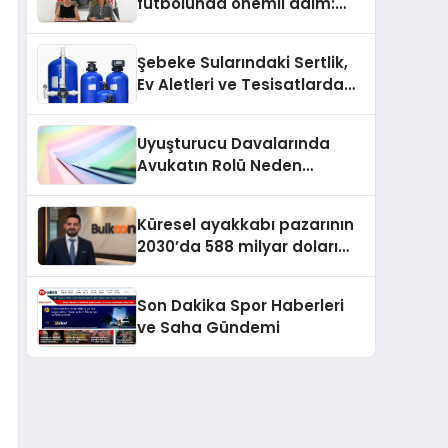
futbolunda önemli adım:
Sahadaki liderler Didem
Karagenç ve Başak
Şebeke Sularındaki Sertlik,
Gündoğdu kulüp hafızasını
Ev Aletleri ve Tesisatlarda
geleceğe taşıyacak
Kireç Sorununu Artırıyor
Uyuşturucu Davalarında
Avukatın Rolü Neden
Belirleyicidir?
Küresel ayakkabı pazarının
2030’da 588 milyar doları
aşması bekleniyor
Son Dakika Spor Haberleri
ve Saha Gündemi