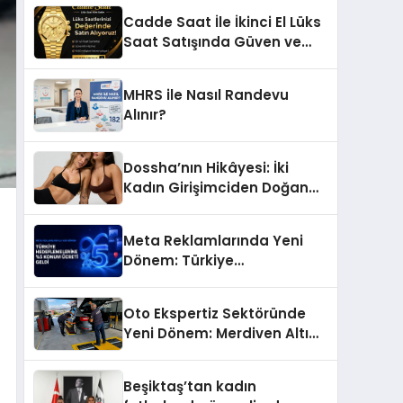
Başarı Hikâyesi: Van Gölü
Cadde Saat İle İkinci El Lüks
Yöresel Işkın Kökü Sirkesi
Saat Satışında Güven ve
Doğru Değerleme
MHRS ile Nasıl Randevu
Alınır?
Dossha’nın Hikâyesi: İki
Kadın Girişimciden Doğan
Bir Marka
Meta Reklamlarında Yeni
Dönem: Türkiye
Hedeflemelerine Yüzde 5
Konum Ücreti Geldi
Oto Ekspertiz Sektöründe
Yeni Dönem: Merdiven Altı
İşletmeler Tarih Oluyor
Beşiktaş’tan kadın