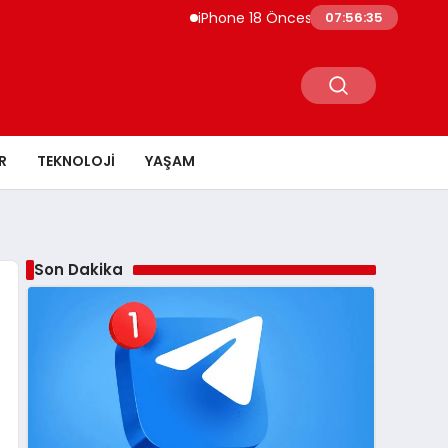
iPhone 18 Öncesi Apple’ın İndirim Talebi C
07:56:36
R
TEKNOLOJI
YAŞAM
Son Dakika