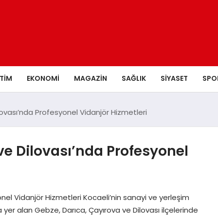
ITIM
EKONOMI
MAGAZIN
SAĞLIK
SIYASET
SPO
ovası’nda Profesyonel Vidanjör Hizmetleri
ve Dilovası’nda Profesyonel
nel Vidanjör Hizmetleri Kocaeli’nin sanayi ve yerleşim
yer alan Gebze, Darıca, Çayırova ve Dilovası ilçelerinde