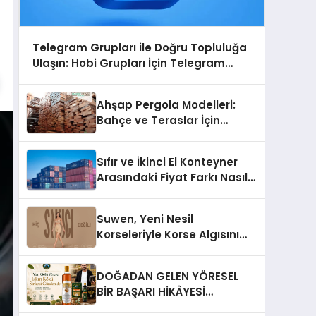
Telegram Grupları ile Doğru Topluluğa
Ulaşın: Hobi Grupları İçin Telegram
Kullanımı
Ahşap Pergola Modelleri:
Bahçe ve Teraslar İçin
Modern Tasarım Fikirleri
Sıfır ve İkinci El Konteyner
Arasındaki Fiyat Farkı Nasıl
Oluşur?
Suwen, Yeni Nesil
Korseleriyle Korse Algısını
Değiştiriyor
DOĞADAN GELEN YÖRESEL
BİR BAŞARI HİKÂYESİ
Anadolu’dan Çıkan Güçlü Bir