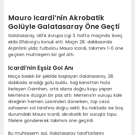
Mauro Icardi’nin Akrobatik
Golüyle Galatasaray Öne Geçti
Galatasaray, UEFA Avrupa Ligi 3. hafta maçında İsveç
ekibi Elfsborg’u konuk etti. Maçın 28. dakikasında
Arjantinli yıldız futbolcu Mauro Icardi, takımını 1-0 öne
geçiren muhteşem bir gol attı.
Icardi’nin Eşsiz Gol Anı
Maça baskılı bir şekilde başlayan Galatasaray, 28.
dakikada aradığı golü buldu. Sağ kanattan hızla
ilerleyen Osimhen, orta alana doğru koşu yapan
Mertens’e düzgün bir pas attı. Mertens’in vuruşu kale
direğinin hemen üzerinden dönerken, top ceza
sahasının sol tarafına doğru sekti. Bu noktada ise boş
durumdaki Mauro Icardi, akrobatik bir vuruşla topu
filelere göndererek takımını öne geçirdi.
Bu muhteşem gol, Galatasaray taraftarlarını