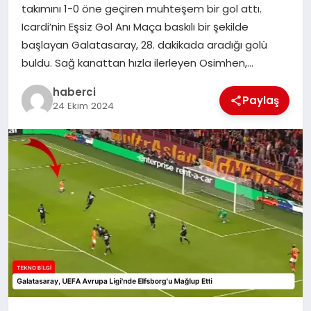
takımını 1-0 öne geçiren muhteşem bir gol attı.
SIYASET
Icardi’nin Eşsiz Gol Anı Maça baskılı bir şekilde
başlayan Galatasaray, 28. dakikada aradığı golü
SPOR
buldu. Sağ kanattan hızla ilerleyen Osimhen,…
TEKNOLOJI
haberci
Paylaş
24 Ekim 2024
YAŞAM