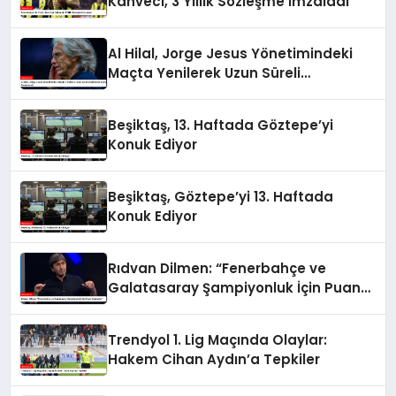
Kahveci, 3 Yıllık Sözleşme İmzaladı
Al Hilal, Jorge Jesus Yönetimindeki
Maçta Yenilerek Uzun Süreli
Yenilmezlik Serisini Sonlandırdı
Beşiktaş, 13. Haftada Göztepe’yi
Konuk Ediyor
Beşiktaş, Göztepe’yi 13. Haftada
Konuk Ediyor
Rıdvan Dilmen: “Fenerbahçe ve
Galatasaray Şampiyonluk İçin Puan
Kaybeder”
Trendyol 1. Lig Maçında Olaylar:
Hakem Cihan Aydın’a Tepkiler