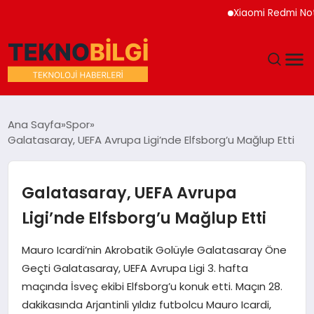
Xiaomi Redmi Note 17 
GÜNDEM
Ana Sayfa
Spor
Galatasaray, UEFA Avrupa Ligi’nde Elfsborg’u Mağlup Etti
DÜNYA
EĞITIM
Galatasaray, UEFA Avrupa
Ligi’nde Elfsborg’u Mağlup Etti
EKONOMI
Mauro Icardi’nin Akrobatik Golüyle Galatasaray Öne
MAGAZIN
Geçti Galatasaray, UEFA Avrupa Ligi 3. hafta
maçında İsveç ekibi Elfsborg’u konuk etti. Maçın 28.
SAĞLIK
dakikasında Arjantinli yıldız futbolcu Mauro Icardi,