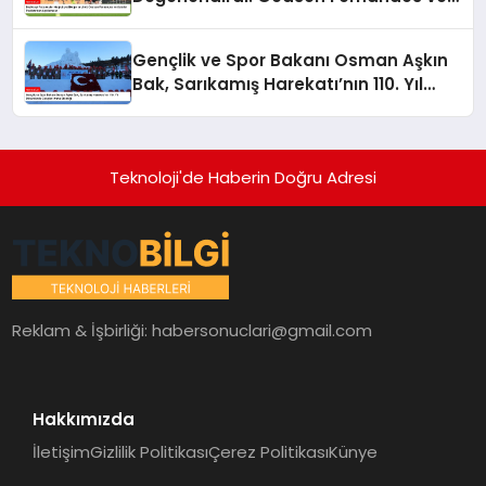
Gabriel Paulista’dan Açıklamalar
Gençlik ve Spor Bakanı Osman Aşkın
Bak, Sarıkamış Harekatı’nın 110. Yıl
Dönümünde Gençleri Anma Etkinliği
Teknoloji'de Haberin Doğru Adresi
Reklam & İşbirliği:
habersonuclari@gmail.com
Hakkımızda
İletişim
Gizlilik Politikası
Çerez Politikası
Künye