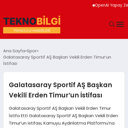
OpenAI Yapay Zeka Mode
GÜNDEM
Ana Sayfa
Spor
Galatasaray Sportif AŞ Başkan Vekili Erden Timur’un
DÜNYA
İstifası
EĞITIM
Galatasaray Sportif AŞ Başkan
EKONOMI
Vekili Erden Timur’un İstifası
MAGAZIN
Galatasaray Sportif AŞ Başkan Vekili Erden Timur
İstifa Etti Galatasaray Sportif AŞ Başkan Vekili Erden
SAĞLIK
Timur’un istifası, Kamuyu Aydınlatma Platformu’na