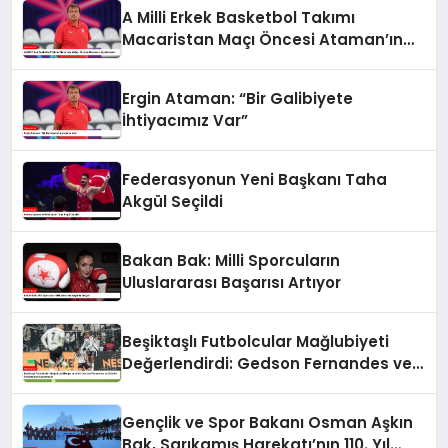
A Milli Erkek Basketbol Takımı
Macaristan Maçı Öncesi Ataman’ın
Açıklamaları
Ergin Ataman: “Bir Galibiyete
İhtiyacımız Var”
Federasyonun Yeni Başkanı Taha
Akgül Seçildi
Bakan Bak: Milli Sporcuların
Uluslararası Başarısı Artıyor
Beşiktaşlı Futbolcular Mağlubiyeti
Değerlendirdi: Gedson Fernandes ve
Gabriel Paulista’dan Açıklamalar
Gençlik ve Spor Bakanı Osman Aşkın
Bak, Sarıkamış Harekatı’nın 110. Yıl