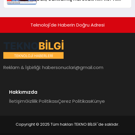
Dönümünde Gençleri Anma Etkinliği
Teknoloji'de Haberin Doğru Adresi
Reklam & İşbirliği:
habersonuclari@gmail.com
Hakkımızda
İletişim
Gizlilik Politikası
Çerez Politikası
Künye
Copyright © 2025 Tüm hakları TEKNO BİLGİ 'de saklıdır.