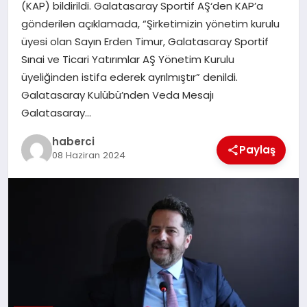
(KAP) bildirildi. Galatasaray Sportif AŞ‘den KAP’a
SIYASET
gönderilen açıklamada, “Şirketimizin yönetim kurulu
üyesi olan Sayın Erden Timur, Galatasaray Sportif
SPOR
Sınai ve Ticari Yatırımlar AŞ Yönetim Kurulu
üyeliğinden istifa ederek ayrılmıştır” denildi.
TEKNOLOJI
Galatasaray Kulübü’nden Veda Mesajı
Galatasaray…
YAŞAM
haberci
Paylaş
08 Haziran 2024