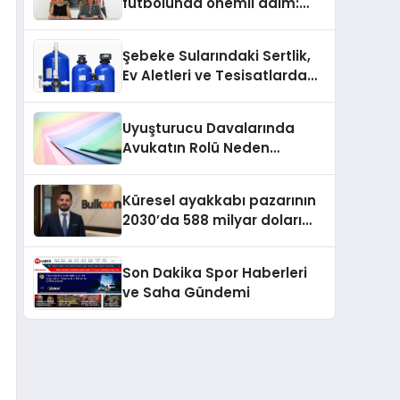
futbolunda önemli adım:
Sahadaki liderler Didem
Karagenç ve Başak
Şebeke Sularındaki Sertlik,
Gündoğdu kulüp hafızasını
Ev Aletleri ve Tesisatlarda
geleceğe taşıyacak
Kireç Sorununu Artırıyor
Uyuşturucu Davalarında
Avukatın Rolü Neden
Belirleyicidir?
Küresel ayakkabı pazarının
2030’da 588 milyar doları
aşması bekleniyor
Son Dakika Spor Haberleri
ve Saha Gündemi