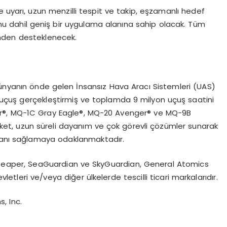
uyarı, uzun menzilli tespit ve takip, eşzamanlı hedef
u dahil geniş bir uygulama alanına sahip olacak. Tüm
inden desteklenecek.
ünyanın
ö
nde
gelen İnsansız Hava Aracı Sistemleri (UAS)
dir uçuş gerçekleştirmiş ve toplamda 9 milyon uçuş saatini
r
®
, MQ-1C Gray Eagle
®
, MQ-20 Avenger
®
ve MQ-9B
rket, uzun süreli dayanım ve ç
ok
g
ö
revli
çözümler sunarak
nı sağlamaya odaklanmaktadır.
, Reaper, SeaGuardian ve SkyGuardian, General Atomics
vletleri ve/veya diğer ülkelerde tescilli ticari markalarıdır.
, Inc.