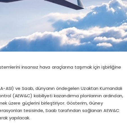
sistemlerini insansız hava araçlarına taşımak için işbirliğine
GA-ASI) ve Saab, d
ünyanın
ö
nde
gelen Uzaktan Kumandalı
ntrol (AEW&C) kabiliyeti kazandı
rma
planlarının
ardından,
k üzere güçlerini birleştiriyor. G
ö
sterim, Güney
rasyonları tesisinde, Saab tarafından sağlanan AEW&C
arak yapılacak.