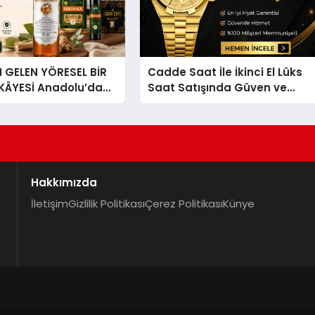
GELEN YÖRESEL BİR
Cadde Saat İle İkinci El Lüks
İKÂYESİ Anadolu’dan
Saat Satışında Güven ve
lü Bir Başarı
Doğru Değerleme
 Sirkesi
Hakkımızda
İletişim
Gizlilik Politikası
Çerez Politikası
Künye