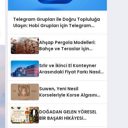
Telegram Grupları ile Doğru Topluluğa
Ulaşın: Hobi Grupları İçin Telegram
Kullanımı
Ahşap Pergola Modelleri:
Bahçe ve Teraslar İçin
Modern Tasarım Fikirleri
Sıfır ve İkinci El Konteyner
Arasındaki Fiyat Farkı Nasıl
Oluşur?
Suwen, Yeni Nesil
Korseleriyle Korse Algısını
Değiştiriyor
DOĞADAN GELEN YÖRESEL
BİR BAŞARI HİKÂYESİ
Anadolu’dan Çıkan Güçlü Bir