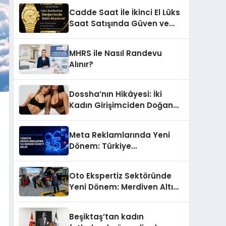
Başarı Hikâyesi: Van Gölü
Cadde Saat İle İkinci El Lüks
Yöresel Işkın Kökü Sirkesi
Saat Satışında Güven ve
Doğru Değerleme
MHRS ile Nasıl Randevu
Alınır?
Dossha’nın Hikâyesi: İki
Kadın Girişimciden Doğan
Bir Marka
Meta Reklamlarında Yeni
Dönem: Türkiye
Hedeflemelerine Yüzde 5
Konum Ücreti Geldi
Oto Ekspertiz Sektöründe
Yeni Dönem: Merdiven Altı
İşletmeler Tarih Oluyor
Beşiktaş’tan kadın