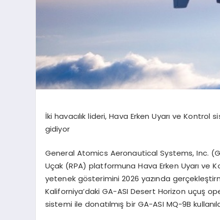
İki havacılık lideri, Hava Erken Uyarı ve Kontrol 
gidiyor
General Atomics Aeronautical Systems, Inc. (
Uçak (RPA) platformuna Hava Erken Uyarı ve Ko
yetenek g
ö
sterimini
2026 yazında gerçekleştirme
Kaliforniya
’
daki
GA-ASI
Desert
Horizon uçuş ope
sistemi ile donatılmış bir GA-ASI MQ-9B kullanıl