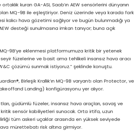
e ortaklık kuran GA-ASI, Saab’ın AEW
sens
ö
rlerini
dünyanın
lan MQ-9B ile eşleştiriyor. Deniz üzerinde veya karada fark
si kalıcı hava g
ö
zetimi
sağlıyor ve bugün bulunmadığı ya
AEW desteği sunulmasına imkan tanıyor; buna açık
MQ-9B
’
ye eklenmesi platformumuza kritik bir yetenek
ş seyir füzelerine ve basit ama tehlikeli insansız hava aracı
AEW&C çözümü sunmak istiyoruz.” şeklinde konuştu.
uardian
®, Birleşik Krallık’ın MQ-9B varyantı olan
Protector
, ve
akeoff
and
Landing
) konfigürasyonu yer alıyor.
rı, güdümlü füzeler, insansız hava araçları, savaş ve
kritik
sens
ö
r kabiliyetleri sunacak. Orta irtifa, uzun
lirliği tüm askeri uçaklar arasında en yüksek seviyede
ava mürettebatı risk altına girmiyor.