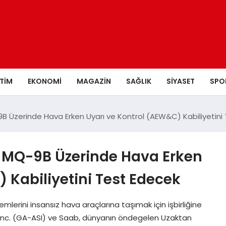
ITIM
EKONOMI
MAGAZIN
SAĞLIK
SIYASET
SPO
B Üzerinde Hava Erken Uyarı ve Kontrol (AEW&C) Kabiliyetini
 MQ-9B Üzerinde Hava Erken
 Kabiliyetini Test Edecek
stemlerini insansız hava araçlarına taşımak için işbirliğine
 Inc. (GA-ASI) ve Saab, dünyanın öndegelen Uzaktan