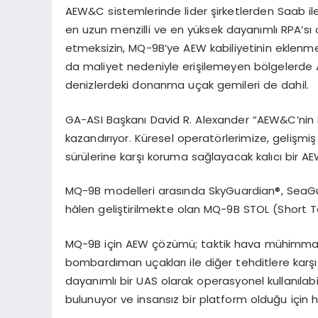
AEW&C sistemlerinde lider şirketlerden Saab il
en uzun menzilli ve en yüksek dayanımlı RPA
’
sı
o
etmeksizin, MQ-9B
’
ye AEW kabiliyetinin eklenme
da maliyet nedeniyle erişilemeyen b
ö
lgelerde
denizlerdeki donanma uçak gemileri de dahil.
GA-ASI Başkanı
David R. Alexander
“
AEW&C
’
nin
kazandırıyor.
Kü
resel operat
ö
rlerimize
, gelişmi
sürülerine karşı koruma sağlayacak kalıcı bir 
MQ-9B modelleri arası
nda SkyGuardian
®
, SeaG
hâlen geliştirilmekte olan MQ-9B STOL (
Short
T
MQ-9B
i
ç
in AEW
çözümü; taktik hava mühimmatla
bombardıman uçakları
ile di
ğer
tehditlere karşı 
dayanımlı bir UAS olarak operasyonel kullanılabi
bulunuyor ve insansız bir platform olduğu için h