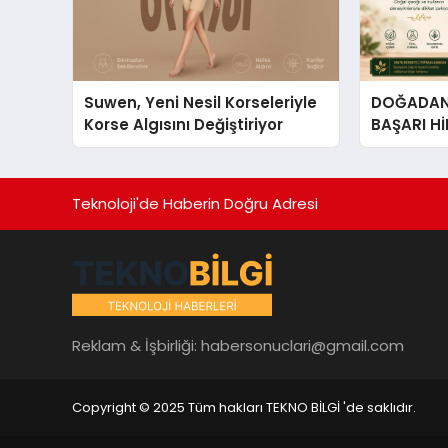
Suwen, Yeni Nesil Korseleriyle
DOĞADAN 
Korse Algısını Değiştiriyor
BAŞARI H
Çıkan Güç
Hikâyesi: Van Gölü Yöresel
Işkın Kökü
Teknoloji'de Haberin Doğru Adresi
Reklam & İşbirliği:
habersonuclari@gmail.com
Copyright © 2025 Tüm hakları TEKNO BİLGİ 'de saklıdır.