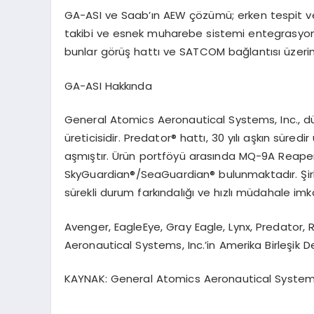
GA-ASI ve Saab’ın AEW çözümü; erken tespit ve 
takibi ve esnek muharebe sistemi entegrasyon
bunlar g
ö
rüş
hatt
ı ve SATCOM bağlantısı üzer
GA-ASI Hakkında
General Atomics
Aeronautical
Systems, Inc., d
üreticisidir.
Predator
®
hatt
ı, 30 yılı aşkın süre
aşmıştır.
Ü
rün
portf
ö
yü
arası
nda MQ-9A Reape
SkyGuardian
®
/SeaGuardian
® bulunmaktadır. Şi
sürekli durum farkı
ndal
ığı
ve
h
ızlı
müdahale imka
Avenger, EagleEye, Gray Eagle, Lynx, Predator
Aeronautical Systems, Inc.
’
in Amerika Birleşik De
KAYNAK:
General Atomics
Aeronautical
Systems