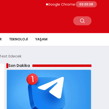
Google Chrome Yapay Zeka ile Güçleniyor
02:20:29
R
TEKNOLOJI
YAŞAM
 Test Edecek
Son Dakika