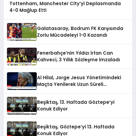
Tottenham, Manchester City’yi Deplasmanda
4-0 Mağlup Etti
Galatasaray, Bodrum FK Karşısında
Zorlu Mücadeleyi 1-0 Kazandı
Fenerbahçe’nin Yıldızı İrfan Can
Kahveci, 3 Yıllık Sözleşme İmzaladı
Al Hilal, Jorge Jesus Yönetimindeki
Maçta Yenilerek Uzun Süreli
Yenilmezlik Serisini Sonlandırdı
Beşiktaş, 13. Haftada Göztepe’yi
Konuk Ediyor
Beşiktaş, Göztepe’yi 13. Haftada
Konuk Ediyor