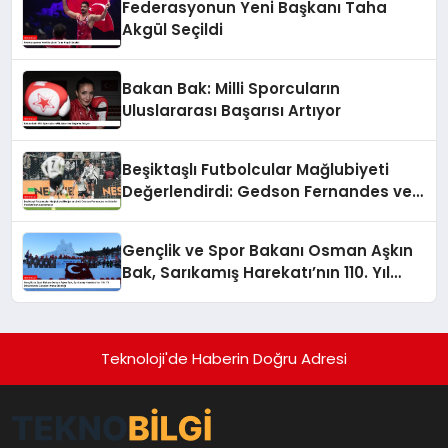
Federasyonun Yeni Başkanı Taha
Akgül Seçildi
Bakan Bak: Milli Sporcuların
Uluslararası Başarısı Artıyor
Beşiktaşlı Futbolcular Mağlubiyeti
Değerlendirdi: Gedson Fernandes ve
Gabriel Paulista’dan Açıklamalar
Gençlik ve Spor Bakanı Osman Aşkın
Bak, Sarıkamış Harekatı’nın 110. Yıl
Dönümünde Gençleri Anma Etkinliği
Teknoloji'de Haberin Doğru Adresi