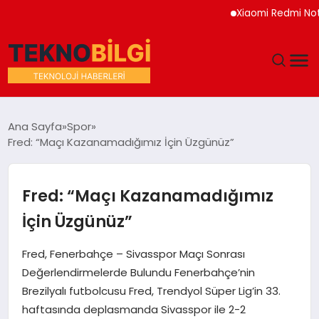
Xiaomi Redmi Note 17 H
GÜNDEM
Ana Sayfa
Spor
Fred: “Maçı Kazanamadığımız İçin Üzgünüz”
DÜNYA
EĞITIM
Fred: “Maçı Kazanamadığımız
İçin Üzgünüz”
EKONOMI
Fred, Fenerbahçe – Sivasspor Maçı Sonrası
MAGAZIN
Değerlendirmelerde Bulundu Fenerbahçe’nin
Brezilyalı futbolcusu Fred, Trendyol Süper Lig’in 33.
SAĞLIK
haftasında deplasmanda Sivasspor ile 2-2