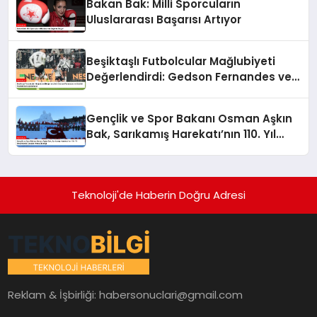
Bakan Bak: Milli Sporcuların
Uluslararası Başarısı Artıyor
Beşiktaşlı Futbolcular Mağlubiyeti
Değerlendirdi: Gedson Fernandes ve
Gabriel Paulista’dan Açıklamalar
Gençlik ve Spor Bakanı Osman Aşkın
Bak, Sarıkamış Harekatı’nın 110. Yıl
Dönümünde Gençleri Anma Etkinliği
Teknoloji'de Haberin Doğru Adresi
Reklam & İşbirliği:
habersonuclari@gmail.com