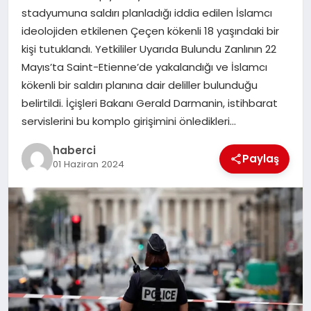
stadyumuna saldırı planladığı iddia edilen İslamcı
SIYASET
ideolojiden etkilenen Çeçen kökenli 18 yaşındaki bir
kişi tutuklandı. Yetkililer Uyarıda Bulundu Zanlının 22
SPOR
Mayıs’ta Saint-Etienne’de yakalandığı ve İslamcı
kökenli bir saldırı planına dair deliller bulunduğu
TEKNOLOJI
belirtildi. İçişleri Bakanı Gerald Darmanin, istihbarat
servislerini bu komplo girişimini önledikleri…
YAŞAM
haberci
Paylaş
01 Haziran 2024