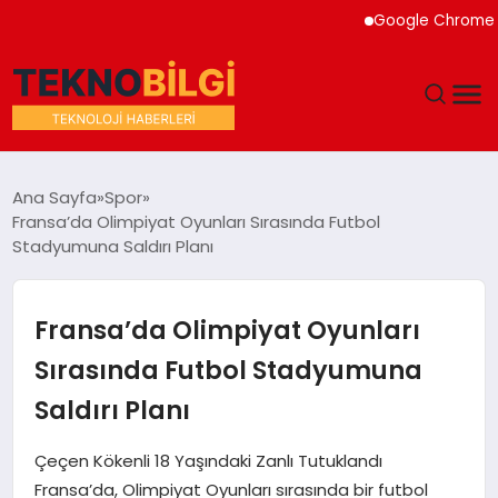
Google Chrome Yapay 
GÜNDEM
Ana Sayfa
Spor
Fransa’da Olimpiyat Oyunları Sırasında Futbol
DÜNYA
Stadyumuna Saldırı Planı
EĞITIM
Fransa’da Olimpiyat Oyunları
EKONOMI
Sırasında Futbol Stadyumuna
Saldırı Planı
MAGAZIN
Çeçen Kökenli 18 Yaşındaki Zanlı Tutuklandı
SAĞLIK
Fransa’da, Olimpiyat Oyunları sırasında bir futbol