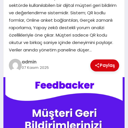
sektörde kullanılabilen bir dijital müşteri geri bildirim
SIYASET
ve değerlendirme sistemidir. Sistem; QR kodlu
formlar, Online anket bağlantıları, Gerçek zamanlı
SPOR
raporlama, Yapay zekâ destekli yorum analizi
özellikleriyle öne çıkar. Müşteri sadece QR kodu
TEKNOLOJI
okutur ve birkaç saniye içinde deneyimini paylaşır.
Veriler anında yönetim paneline düşer…
YAŞAM
admin
Paylaş
07 Kasım 2025