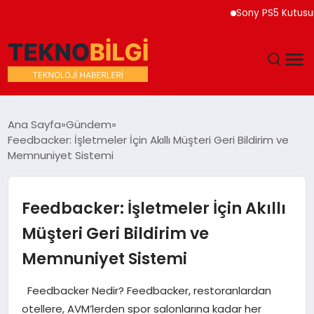
Sony PS5 Kutusuna 202
GÜNDEM
Ana Sayfa
Gündem
Feedbacker: İşletmeler İçin Akıllı Müşteri Geri Bildirim ve
DÜNYA
Memnuniyet Sistemi
EĞITIM
Feedbacker: İşletmeler İçin Akıllı
EKONOMI
Müşteri Geri Bildirim ve
Memnuniyet Sistemi
MAGAZIN
Feedbacker Nedir? Feedbacker, restoranlardan
SAĞLIK
otellere, AVM’lerden spor salonlarına kadar her