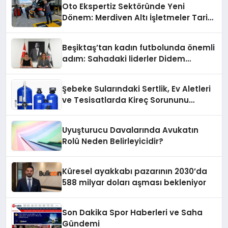
Oto Ekspertiz Sektöründe Yeni
Dönem: Merdiven Altı İşletmeler Tarih
Oluyor
Beşiktaş’tan kadın futbolunda önemli
adım: Sahadaki liderler Didem
Karagenç ve Başak Gündoğdu kulüp
hafızasını geleceğe taşıyacak
Şebeke Sularındaki Sertlik, Ev Aletleri
ve Tesisatlarda Kireç Sorununu
Artırıyor
Uyuşturucu Davalarında Avukatın
Rolü Neden Belirleyicidir?
Küresel ayakkabı pazarının 2030’da
588 milyar doları aşması bekleniyor
Son Dakika Spor Haberleri ve Saha
Gündemi