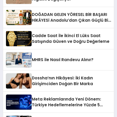
DOĞADAN GELEN YÖRESEL BİR BAŞARI
HİKÂYESİ Anadolu’dan Çıkan Güçlü Bir
Başarı Hikâyesi: Van Gölü Yöresel
Işkın Kökü Sirkesi
Cadde Saat İle İkinci El Lüks Saat
Satışında Güven ve Doğru Değerleme
MHRS ile Nasıl Randevu Alınır?
Dossha’nın Hikâyesi: İki Kadın
Girişimciden Doğan Bir Marka
Meta Reklamlarında Yeni Dönem:
Türkiye Hedeflemelerine Yüzde 5
Konum Ücreti Geldi