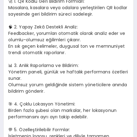
🚀 1. QR Kodlu Geri Bildirim Formları:
Masalara, kasalara veya odalara yerleştirilen QR kodlar
sayesinde geri bildirim süreci sadeleşir.
🧠 2. Yapay Zekâ Destekli Analiz:
Feedbacker, yorumları otomatik olarak analiz eder ve
olumlu–olumsuz eğilimleri çıkarır.
En sık geçen kelimeler, duygusal ton ve memnuniyet
trendi otomatik raporlanır.
📊 3. Anlık Raporlama ve Bildirim:
Yönetim paneli, günlük ve haftalık performans özetleri
sunar.
Olumsuz yorum geldiğinde sistem yöneticilere anında
bildirim gönderir.
🎯 4. Çoklu Lokasyon Yönetimi:
Birden fazla şubesi olan markalar, her lokasyonun
performansını ayrı ayrı takip edebilir.
💬 5. Özelleştirilebilir Formlar:
İşletmenin logosu, renkleri ve diliyle tamamen