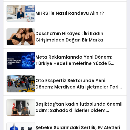
MHRS ile Nasıl Randevu Alınır?
Dossha’nın Hikâyesi: İki Kadın
Girişimciden Doğan Bir Marka
Meta Reklamlarında Yeni Dönem:
Türkiye Hedeflemelerine Yüzde 5
Konum Ücreti Geldi
Oto Ekspertiz Sektöründe Yeni
Dönem: Merdiven Altı İşletmeler Tarih
Oluyor
Beşiktaş’tan kadın futbolunda önemli
adım: Sahadaki liderler Didem
Karagenç ve Başak Gündoğdu kulüp
hafızasını geleceğe taşıyacak
Şebeke Sularındaki Sertlik, Ev Aletleri