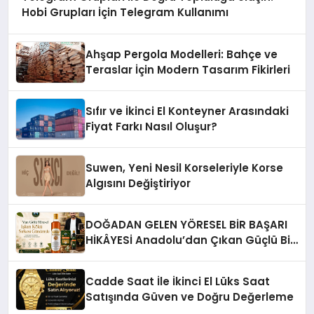
Hobi Grupları İçin Telegram Kullanımı
Ahşap Pergola Modelleri: Bahçe ve
Teraslar İçin Modern Tasarım Fikirleri
Sıfır ve İkinci El Konteyner Arasındaki
Fiyat Farkı Nasıl Oluşur?
Suwen, Yeni Nesil Korseleriyle Korse
Algısını Değiştiriyor
DOĞADAN GELEN YÖRESEL BİR BAŞARI
HİKÂYESİ Anadolu’dan Çıkan Güçlü Bir
Başarı Hikâyesi: Van Gölü Yöresel
Işkın Kökü Sirkesi
Cadde Saat İle İkinci El Lüks Saat
Satışında Güven ve Doğru Değerleme