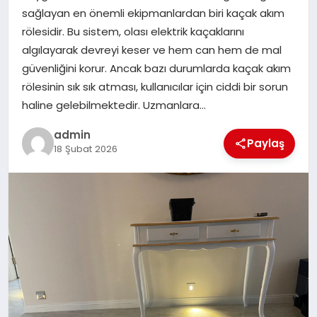
sağlayan en önemli ekipmanlardan biri kaçak akım
SIYASET
rölesidir. Bu sistem, olası elektrik kaçaklarını
algılayarak devreyi keser ve hem can hem de mal
SPOR
güvenliğini korur. Ancak bazı durumlarda kaçak akım
rölesinin sık sık atması, kullanıcılar için ciddi bir sorun
TEKNOLOJI
haline gelebilmektedir. Uzmanlara…
YAŞAM
admin
Paylaş
18 Şubat 2026