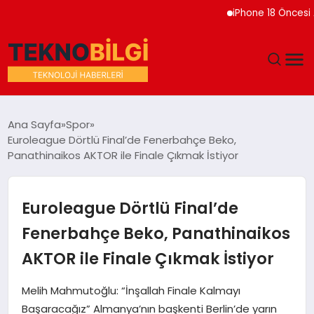
iPhone 18 Öncesi Apple
GÜNDEM
Ana Sayfa
Spor
Euroleague Dörtlü Final’de Fenerbahçe Beko,
DÜNYA
Panathinaikos AKTOR ile Finale Çıkmak İstiyor
EĞITIM
Euroleague Dörtlü Final’de
EKONOMI
Fenerbahçe Beko, Panathinaikos
AKTOR ile Finale Çıkmak İstiyor
MAGAZIN
Melih Mahmutoğlu: “İnşallah Finale Kalmayı
SAĞLIK
Başaracağız” Almanya’nın başkenti Berlin’de yarın