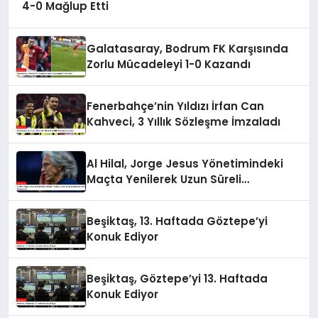
4-0 Mağlup Etti
Galatasaray, Bodrum FK Karşısında
Zorlu Mücadeleyi 1-0 Kazandı
Fenerbahçe’nin Yıldızı İrfan Can
Kahveci, 3 Yıllık Sözleşme İmzaladı
Al Hilal, Jorge Jesus Yönetimindeki
Maçta Yenilerek Uzun Süreli
Yenilmezlik Serisini Sonlandırdı
Beşiktaş, 13. Haftada Göztepe’yi
Konuk Ediyor
Beşiktaş, Göztepe’yi 13. Haftada
Konuk Ediyor