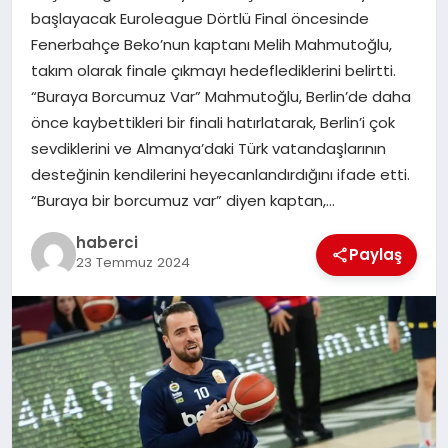
başlayacak Euroleague Dörtlü Final öncesinde
SIYASET
Fenerbahçe Beko’nun kaptanı Melih Mahmutoğlu,
takım olarak finale çıkmayı hedeflediklerini belirtti.
SPOR
“Buraya Borcumuz Var” Mahmutoğlu, Berlin’de daha
önce kaybettikleri bir finali hatırlatarak, Berlin’i çok
TEKNOLOJI
sevdiklerini ve Almanya’daki Türk vatandaşlarının
desteğinin kendilerini heyecanlandırdığını ifade etti.
YAŞAM
“Buraya bir borcumuz var” diyen kaptan,…
haberci
Paylaş
23 Temmuz 2024