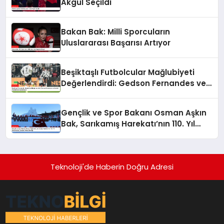
Akgül Seçildi
Bakan Bak: Milli Sporcuların
Uluslararası Başarısı Artıyor
Beşiktaşlı Futbolcular Mağlubiyeti
Değerlendirdi: Gedson Fernandes ve
Gabriel Paulista’dan Açıklamalar
Gençlik ve Spor Bakanı Osman Aşkın
Bak, Sarıkamış Harekatı’nın 110. Yıl
Dönümünde Gençleri Anma Etkinliği
Teknoloji'de Haberin Doğru Adresi