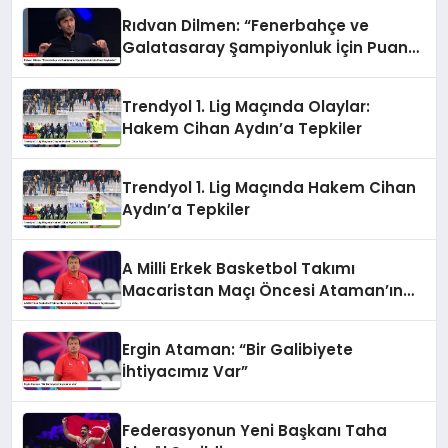
Rıdvan Dilmen: “Fenerbahçe ve
Galatasaray Şampiyonluk İçin Puan
Kaybeder”
Trendyol 1. Lig Maçında Olaylar:
Hakem Cihan Aydın’a Tepkiler
Trendyol 1. Lig Maçında Hakem Cihan
Aydın’a Tepkiler
A Milli Erkek Basketbol Takımı
Macaristan Maçı Öncesi Ataman’ın
Açıklamaları
Ergin Ataman: “Bir Galibiyete
İhtiyacımız Var”
Federasyonun Yeni Başkanı Taha