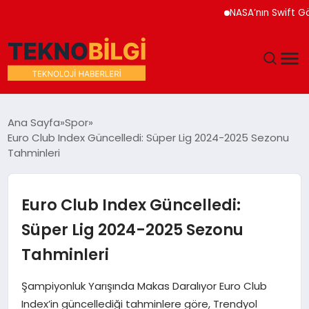
NASA’nın Swift Gözleme
GÜNDEM
Ana Sayfa
Spor
Euro Club Index Güncelledi: Süper Lig 2024-2025 Sezonu
DÜNYA
Tahminleri
EĞITIM
Euro Club Index Güncelledi:
EKONOMI
Süper Lig 2024-2025 Sezonu
Tahminleri
MAGAZIN
Şampiyonluk Yarışında Makas Daralıyor Euro Club
SAĞLIK
Index’in güncellediği tahminlere göre, Trendyol