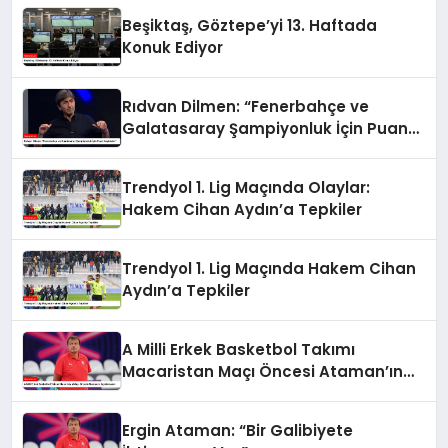
Beşiktaş, Göztepe’yi 13. Haftada
Konuk Ediyor
Rıdvan Dilmen: “Fenerbahçe ve
Galatasaray Şampiyonluk İçin Puan
Kaybeder”
Trendyol 1. Lig Maçında Olaylar:
Hakem Cihan Aydın’a Tepkiler
Trendyol 1. Lig Maçında Hakem Cihan
Aydın’a Tepkiler
A Milli Erkek Basketbol Takımı
Macaristan Maçı Öncesi Ataman’ın
Açıklamaları
Ergin Ataman: “Bir Galibiyete