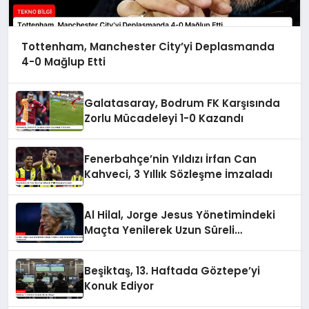
Tottenham, Manchester City’yi Deplasmanda
4-0 Mağlup Etti
Galatasaray, Bodrum FK Karşısında
Zorlu Mücadeleyi 1-0 Kazandı
Fenerbahçe’nin Yıldızı İrfan Can
Kahveci, 3 Yıllık Sözleşme İmzaladı
Al Hilal, Jorge Jesus Yönetimindeki
Maçta Yenilerek Uzun Süreli
Yenilmezlik Serisini Sonlandırdı
Beşiktaş, 13. Haftada Göztepe’yi
Konuk Ediyor