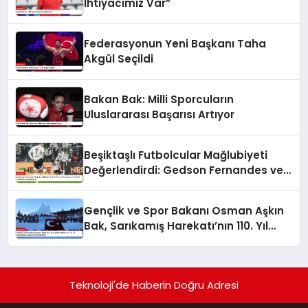
İhtiyacımız Var”
Federasyonun Yeni Başkanı Taha
Akgül Seçildi
Bakan Bak: Milli Sporcuların
Uluslararası Başarısı Artıyor
Beşiktaşlı Futbolcular Mağlubiyeti
Değerlendirdi: Gedson Fernandes ve
Gabriel Paulista’dan Açıklamalar
Gençlik ve Spor Bakanı Osman Aşkın
Bak, Sarıkamış Harekatı’nın 110. Yıl
Dönümünde Gençleri Anma Etkinliği
Teknoloji'de Haberin Doğru Adresi