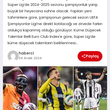
Süper Lig’de 2024-2025 sezonu şampiyonluk yarışı
SIYASET
büyük bir heyecana sahne olacak. Yapılan yeni
tahminlere göre, şampiyonun gelecek sezon UEFA
SPOR
Şampiyonlar Ligi’ne direkt katılacağı ve zirvede farkın
oldukça kapanmış olduğu görülüyor. Küme Düşecek
TEKNOLOJI
Takımlar Belli Euro Club Index’e göre, Süper Lig’de
küme düşecek takımların belirlenmesi…
YAŞAM
haberci
Paylaş
04 Aralık 2024