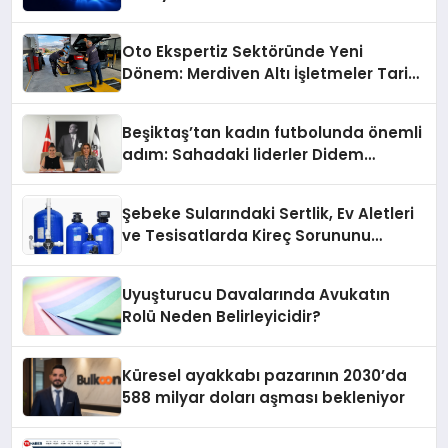
Konum Ücreti Geldi
Oto Ekspertiz Sektöründe Yeni
Dönem: Merdiven Altı İşletmeler Tarih
Oluyor
Beşiktaş’tan kadın futbolunda önemli
adım: Sahadaki liderler Didem
Karagenç ve Başak Gündoğdu kulüp
hafızasını geleceğe taşıyacak
Şebeke Sularındaki Sertlik, Ev Aletleri
ve Tesisatlarda Kireç Sorununu
Artırıyor
Uyuşturucu Davalarında Avukatın
Rolü Neden Belirleyicidir?
Küresel ayakkabı pazarının 2030’da
588 milyar doları aşması bekleniyor