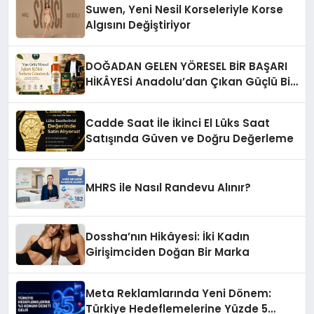
Suwen, Yeni Nesil Korseleriyle Korse
Algısını Değiştiriyor
DOĞADAN GELEN YÖRESEL BİR BAŞARI
HİKÂYESİ Anadolu’dan Çıkan Güçlü Bir
Başarı Hikâyesi: Van Gölü Yöresel
Işkın Kökü Sirkesi
Cadde Saat İle İkinci El Lüks Saat
Satışında Güven ve Doğru Değerleme
MHRS ile Nasıl Randevu Alınır?
Dossha’nın Hikâyesi: İki Kadın
Girişimciden Doğan Bir Marka
Meta Reklamlarında Yeni Dönem:
Türkiye Hedeflemelerine Yüzde 5