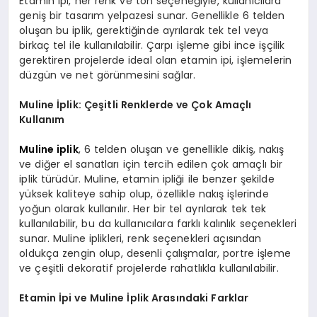
Etamin ipi, her renk ve ton seçeneğiyle, kullanıcılara
geniş bir tasarım yelpazesi sunar. Genellikle 6 telden
oluşan bu iplik, gerektiğinde ayrılarak tek tel veya
birkaç tel ile kullanılabilir. Çarpı işleme gibi ince işçilik
gerektiren projelerde ideal olan etamin ipi, işlemelerin
düzgün ve net görünmesini sağlar.
Muline İplik: Çeşitli Renklerde ve Çok Amaçlı
Kullanım
Muline iplik
, 6 telden oluşan ve genellikle dikiş, nakış
ve diğer el sanatları için tercih edilen çok amaçlı bir
iplik türüdür. Muline, etamin ipliği ile benzer şekilde
yüksek kaliteye sahip olup, özellikle nakış işlerinde
yoğun olarak kullanılır. Her bir tel ayrılarak tek tek
kullanılabilir, bu da kullanıcılara farklı kalınlık seçenekleri
sunar. Muline iplikleri, renk seçenekleri açısından
oldukça zengin olup, desenli çalışmalar, portre işleme
ve çeşitli dekoratif projelerde rahatlıkla kullanılabilir.
Etamin İpi ve Muline İplik Arasındaki Farklar