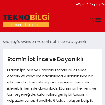
OpenAI Yapay Zeka Mod
GÜNDEM
Ana Sayfa
Gündem
Etamin İpi: İnce ve Dayanıklı
DÜNYA
Etamin İpi: İnce ve Dayanıklı
EĞITIM
Etamin İpi: İnce ve Dayanıklı Etamin ipi, özellikle
EKONOMI
etamin ve kanaviçe nakışlarında kullanılan ince bir
iplik türüdür. Pamuklu yapısı sayesinde hem rahat
MAGAZIN
işlenebilir hem de dayanıklıdır. Etamin ipi, her renk ve
ton seçeneğiyle, kullanıcılara geniş bir tasarım
SAĞLIK
yelpazesi sunar. Genellikle 6 telden oluşan bu iplik,