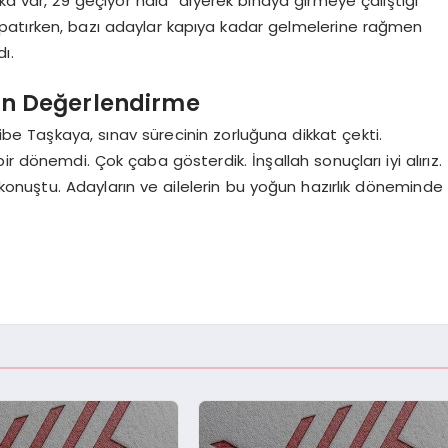
ka var, 29 geçiyor hala” diyerek binaya girmeye çalıştığı
 kapatırken, bazı adaylar kapıya kadar gelmelerine rağmen
ı.
kin Değerlendirme
bibe Taşkaya, sınav sürecinin zorluğuna dikkat çekti.
 bir dönemdi. Çok çaba gösterdik. İnşallah sonuçları iyi alırız.
 konuştu. Adayların ve ailelerin bu yoğun hazırlık döneminde