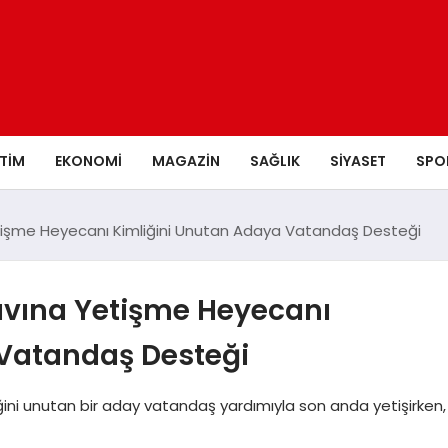
ITIM
EKONOMI
MAGAZIN
SAĞLIK
SIYASET
SPO
etişme Heyecanı Kimliğini Unutan Adaya Vatandaş Desteği
navına Yetişme Heyecanı
 Vatandaş Desteği
mliğini unutan bir aday vatandaş yardımıyla son anda yetişirken,