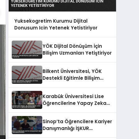
Yuksekogretim Kurumu Dijital
Donusum Icin Yetenek Yetistiriyor
YÖK Dijital Dönüşüm İçin
Bilişim Uzmanları Yetiştiriyor
Bilkent Üniversitesi, YÖK
Destekli Eğitimle Bilişim
Uzmanları Yetiştiriyor
Karabük Üniversitesi Lise
Öğrencilerine Yapay Zeka
ve Dijital Üretim Eğitimi
Başladı
Sinop’ta Öğrencilere Kariyer
Danışmanlığı İŞKUR
Tarafından Sunuldu