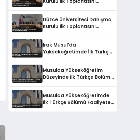
Kurulu İlk Toplantısını
Gerçekleştirdi
Düzce Üniversitesi Danışma
Kurulu İlk Toplantısını
Tamamladı
Irak Musul’da
Yükseköğretimde İlk Türkçe
Bölümü Açıldı
Musulda Yükseköğretim
Düzeyinde İlk Türkçe Bölümü
Açıldı Ücretsiz Kurslar
Başladı
Musulda Yükseköğretimde
İlk Türkçe Bölümü Faaliyete
Başladı