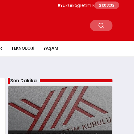
Yuksekogretim Kurumu Dijital Donusum Ici
21:03:33
R
TEKNOLOJI
YAŞAM
Son Dakika