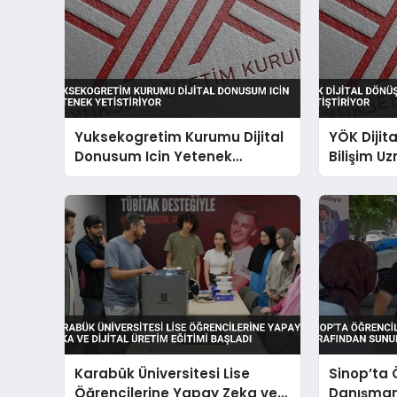
Yuksekogretim Kurumu Dijital
YÖK Dijit
Donusum Icin Yetenek
Bilişim Uz
Yetistiriyor
Karabük Üniversitesi Lise
Sinop’ta 
Öğrencilerine Yapay Zeka ve
Danışmanl