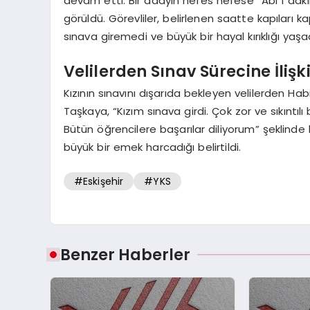
devam etti. Bir adayın nefes nefese “Abi 1 daki
görüldü. Görevliler, belirlenen saatte kapıları
sınava giremedi ve büyük bir hayal kırıklığı yaşad
Velilerden Sınav Sürecine İliş
Kızının sınavını dışarıda bekleyen velilerden Ha
Taşkaya, “Kızım sınava girdi. Çok zor ve sıkıntılı
Bütün öğrencilere başarılar diliyorum” şeklinde
büyük bir emek harcadığı belirtildi.
#Eskişehir
#YKS
Benzer Haberler