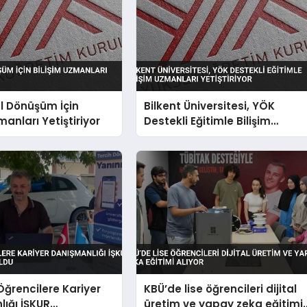
al Dönüşüm İçin
Bilkent Üniversitesi, YÖK
manları Yetiştiriyor
Destekli Eğitimle Bilişim
Uzmanları Yetiştiriyor
Öğrencilere Kariyer
KBÜ’de lise öğrencileri dijital
ığı İŞKUR
üretim ve yapay zeka eğitimi