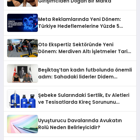
Girişimciden Doğan Bir Marka
Meta Reklamlarında Yeni Dönem:
Türkiye Hedeflemelerine Yüzde 5
Konum Ücreti Geldi
Oto Ekspertiz Sektöründe Yeni
Dönem: Merdiven Altı İşletmeler Tarih
Oluyor
Beşiktaş’tan kadın futbolunda önemli
adım: Sahadaki liderler Didem
Karagenç ve Başak Gündoğdu kulüp
hafızasını geleceğe taşıyacak
Şebeke Sularındaki Sertlik, Ev Aletleri
ve Tesisatlarda Kireç Sorununu
Artırıyor
Uyuşturucu Davalarında Avukatın
Rolü Neden Belirleyicidir?