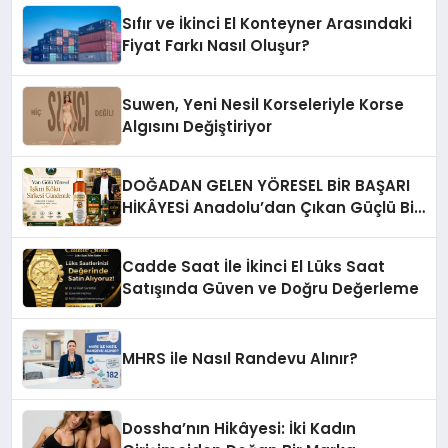
Sıfır ve İkinci El Konteyner Arasındaki
Fiyat Farkı Nasıl Oluşur?
Suwen, Yeni Nesil Korseleriyle Korse
Algısını Değiştiriyor
DOĞADAN GELEN YÖRESEL BİR BAŞARI
HİKÂYESİ Anadolu’dan Çıkan Güçlü Bir
Başarı Hikâyesi: Van Gölü Yöresel
Işkın Kökü Sirkesi
Cadde Saat İle İkinci El Lüks Saat
Satışında Güven ve Doğru Değerleme
MHRS ile Nasıl Randevu Alınır?
Dossha’nın Hikâyesi: İki Kadın