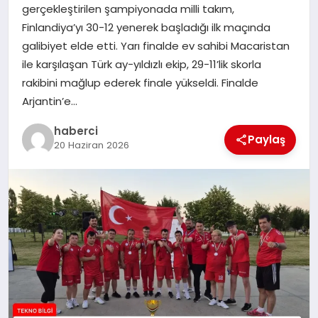
gerçekleştirilen şampiyonada milli takım,
SIYASET
Finlandiya’yı 30-12 yenerek başladığı ilk maçında
galibiyet elde etti. Yarı finalde ev sahibi Macaristan
SPOR
ile karşılaşan Türk ay-yıldızlı ekip, 29-11’lik skorla
rakibini mağlup ederek finale yükseldi. Finalde
TEKNOLOJI
Arjantin’e…
YAŞAM
haberci
Paylaş
20 Haziran 2026