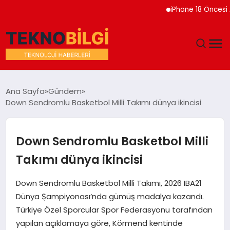
iPhone 18 Öncesi Appl
GÜNDEM
Ana Sayfa
Gündem
Down Sendromlu Basketbol Milli Takımı dünya ikincisi
DÜNYA
EĞITIM
Down Sendromlu Basketbol Milli
Takımı dünya ikincisi
EKONOMI
Down Sendromlu Basketbol Milli Takımı, 2026 IBA21
MAGAZIN
Dünya Şampiyonası’nda gümüş madalya kazandı.
Türkiye Özel Sporcular Spor Federasyonu tarafından
SAĞLIK
yapılan açıklamaya göre, Körmend kentinde