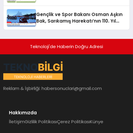
Gabriel Paulista’dan Açıklamalar
Gençlik ve Spor Bakanı Osman Aşkın
Bak, Sarıkamış Harekatı’nın 110. Yıl
Dönümünde Gençleri Anma Etkinliği
Teknoloji'de Haberin Doğru Adresi
Reklam & İşbirliği:
habersonuclari@gmail.com
Hakkımızda
İletişim
Gizlilik Politikası
Çerez Politikası
Künye