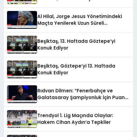
Al Hilal, Jorge Jesus Yönetimindeki
Maçta Yenilerek Uzun Süreli
Yenilmezlik Serisini Sonlandırdı
Beşiktaş, 13. Haftada Göztepe’yi
Konuk Ediyor
Beşiktaş, Göztepe’yi 13. Haftada
Konuk Ediyor
Rıdvan Dilmen: “Fenerbahçe ve
Galatasaray Şampiyonluk İçin Puan
Kaybeder”
Trendyol 1. Lig Maçında Olaylar:
Hakem Cihan Aydın’a Tepkiler