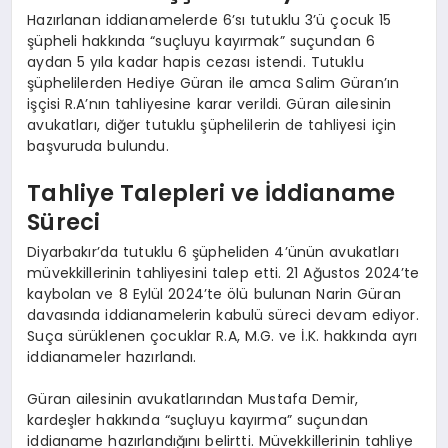
Hazırlanan iddianamelerde 6’sı tutuklu 3’ü çocuk 15
şüpheli hakkında “suçluyu kayırmak” suçundan 6
aydan 5 yıla kadar hapis cezası istendi. Tutuklu
şüphelilerden Hediye Güran ile amca Salim Güran’ın
işçisi R.A’nın tahliyesine karar verildi. Güran ailesinin
avukatları, diğer tutuklu şüphelilerin de tahliyesi için
başvuruda bulundu.
Tahliye Talepleri ve İddianame
Süreci
Diyarbakır’da tutuklu 6 şüpheliden 4’ünün avukatları
müvekkillerinin tahliyesini talep etti. 21 Ağustos 2024’te
kaybolan ve 8 Eylül 2024’te ölü bulunan Narin Güran
davasında iddianamelerin kabulü süreci devam ediyor.
Suça sürüklenen çocuklar R.A, M.G. ve İ.K. hakkında ayrı
iddianameler hazırlandı.
Güran ailesinin avukatlarından Mustafa Demir,
kardeşler hakkında “suçluyu kayırma” suçundan
iddianame hazırlandığını belirtti. Müvekkillerinin tahliye