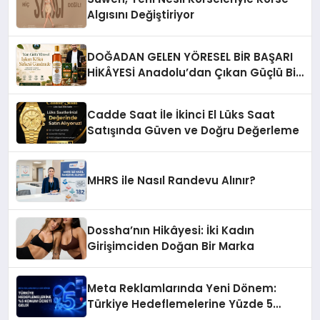
Algısını Değiştiriyor
DOĞADAN GELEN YÖRESEL BİR BAŞARI
HİKÂYESİ Anadolu’dan Çıkan Güçlü Bir
Başarı Hikâyesi: Van Gölü Yöresel
Işkın Kökü Sirkesi
Cadde Saat İle İkinci El Lüks Saat
Satışında Güven ve Doğru Değerleme
MHRS ile Nasıl Randevu Alınır?
Dossha’nın Hikâyesi: İki Kadın
Girişimciden Doğan Bir Marka
Meta Reklamlarında Yeni Dönem:
Türkiye Hedeflemelerine Yüzde 5
Konum Ücreti Geldi