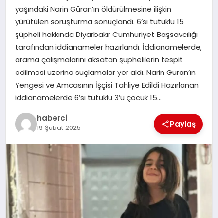
yaşındaki Narin Güran’ın öldürülmesine ilişkin
SIYASET
yürütülen soruşturma sonuçlandı. 6’sı tutuklu 15
şüpheli hakkında Diyarbakır Cumhuriyet Başsavcılığı
SPOR
tarafından iddianameler hazırlandı. İddianamelerde,
arama çalışmalarını aksatan şüphelilerin tespit
TEKNOLOJI
edilmesi üzerine suçlamalar yer aldı. Narin Güran’ın
Yengesi ve Amcasının İşçisi Tahliye Edildi Hazırlanan
YAŞAM
iddianamelerde 6’sı tutuklu 3’ü çocuk 15…
haberci
Paylaş
19 Şubat 2025