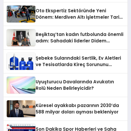
Oto Ekspertiz Sektöründe Yeni
Dönem: Merdiven Altı İşletmeler Tarih
Oluyor
Beşiktaş’tan kadın futbolunda önemli
adım: Sahadaki liderler Didem
Karagenç ve Başak Gündoğdu kulüp
hafızasını geleceğe taşıyacak
Şebeke Sularındaki Sertlik, Ev Aletleri
ve Tesisatlarda Kireç Sorununu
Artırıyor
Uyuşturucu Davalarında Avukatın
Rolü Neden Belirleyicidir?
Küresel ayakkabı pazarının 2030’da
588 milyar doları aşması bekleniyor
Son Dakika Spor Haberleri ve Saha