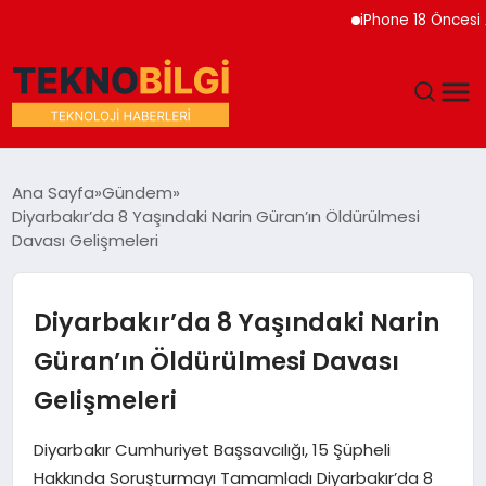
iPhone 18 Öncesi Apple
GÜNDEM
Ana Sayfa
Gündem
Diyarbakır’da 8 Yaşındaki Narin Güran’ın Öldürülmesi
DÜNYA
Davası Gelişmeleri
EĞITIM
Diyarbakır’da 8 Yaşındaki Narin
EKONOMI
Güran’ın Öldürülmesi Davası
Gelişmeleri
MAGAZIN
Diyarbakır Cumhuriyet Başsavcılığı, 15 Şüpheli
SAĞLIK
Hakkında Soruşturmayı Tamamladı Diyarbakır’da 8