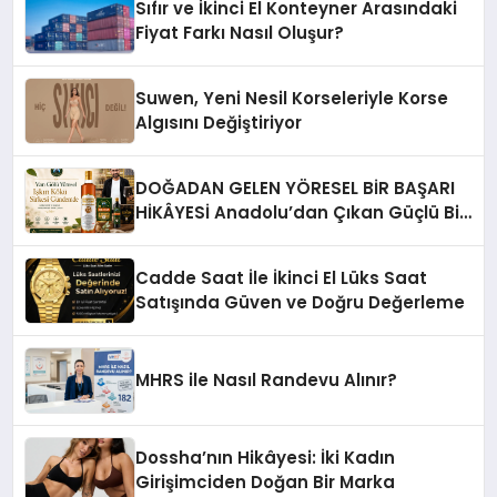
Sıfır ve İkinci El Konteyner Arasındaki
Fiyat Farkı Nasıl Oluşur?
Suwen, Yeni Nesil Korseleriyle Korse
Algısını Değiştiriyor
DOĞADAN GELEN YÖRESEL BİR BAŞARI
HİKÂYESİ Anadolu’dan Çıkan Güçlü Bir
Başarı Hikâyesi: Van Gölü Yöresel
Işkın Kökü Sirkesi
Cadde Saat İle İkinci El Lüks Saat
Satışında Güven ve Doğru Değerleme
MHRS ile Nasıl Randevu Alınır?
Dossha’nın Hikâyesi: İki Kadın
Girişimciden Doğan Bir Marka