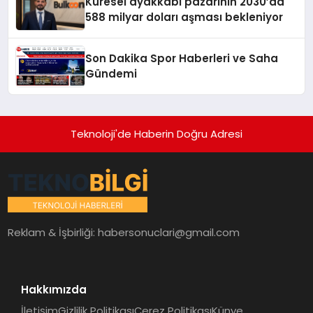
Küresel ayakkabı pazarının 2030’da
588 milyar doları aşması bekleniyor
Son Dakika Spor Haberleri ve Saha
Gündemi
Teknoloji'de Haberin Doğru Adresi
Reklam & İşbirliği:
habersonuclari@gmail.com
Hakkımızda
İletişim
Gizlilik Politikası
Çerez Politikası
Künye