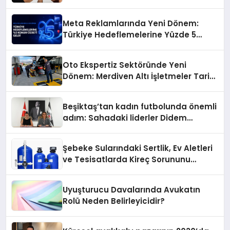
Meta Reklamlarında Yeni Dönem:
Türkiye Hedeflemelerine Yüzde 5
Konum Ücreti Geldi
Oto Ekspertiz Sektöründe Yeni
Dönem: Merdiven Altı İşletmeler Tarih
Oluyor
Beşiktaş’tan kadın futbolunda önemli
adım: Sahadaki liderler Didem
Karagenç ve Başak Gündoğdu kulüp
hafızasını geleceğe taşıyacak
Şebeke Sularındaki Sertlik, Ev Aletleri
ve Tesisatlarda Kireç Sorununu
Artırıyor
Uyuşturucu Davalarında Avukatın
Rolü Neden Belirleyicidir?