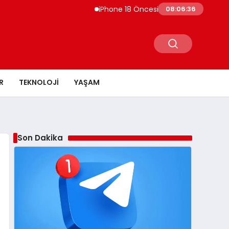
iPhone 18 Öncesi Apple’ın İndirim Talebi C
08:06:37
R
TEKNOLOJI
YAŞAM
Son Dakika