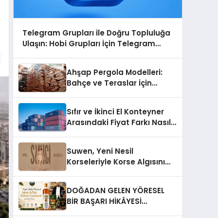
Telegram Grupları ile Doğru Topluluğa
Ulaşın: Hobi Grupları İçin Telegram
Kullanımı
Ahşap Pergola Modelleri:
Bahçe ve Teraslar İçin
Modern Tasarım Fikirleri
Sıfır ve İkinci El Konteyner
Arasındaki Fiyat Farkı Nasıl
Oluşur?
Suwen, Yeni Nesil
Korseleriyle Korse Algısını
Değiştiriyor
DOĞADAN GELEN YÖRESEL
BİR BAŞARI HİKÂYESİ
Anadolu’dan Çıkan Güçlü Bir