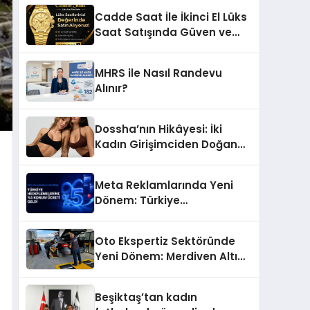
Başarı Hikâyesi: Van Gölü
Cadde Saat İle İkinci El Lüks
Yöresel Işkın Kökü Sirkesi
Saat Satışında Güven ve
Doğru Değerleme
MHRS ile Nasıl Randevu
Alınır?
Dossha’nın Hikâyesi: İki
Kadın Girişimciden Doğan
Bir Marka
Meta Reklamlarında Yeni
Dönem: Türkiye
Hedeflemelerine Yüzde 5
Konum Ücreti Geldi
Oto Ekspertiz Sektöründe
Yeni Dönem: Merdiven Altı
İşletmeler Tarih Oluyor
Beşiktaş’tan kadın