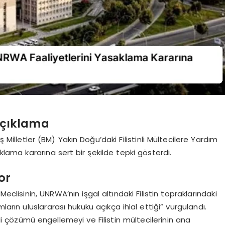
 Açıklama
şmiş Milletler (BM) Yakın Doğu’daki Filistinli Mültecilere Yardım
klama kararına sert bir şekilde tepki gösterdi.
or
l Meclisinin, UNRWA’nın işgal altındaki Filistin topraklarındaki
ların uluslararası hukuku açıkça ihlal ettiği” vurgulandı.
etli çözümü engellemeyi ve Filistin mültecilerinin ana