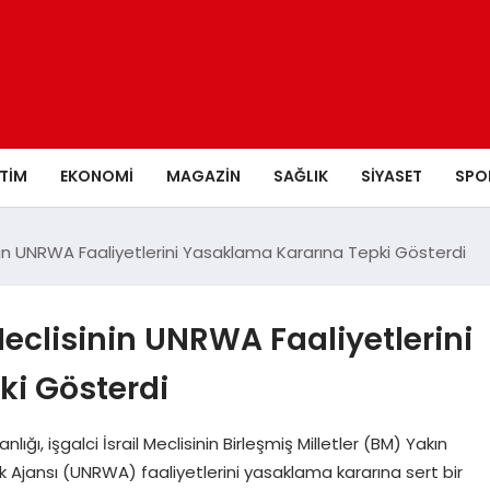
ITIM
EKONOMI
MAGAZIN
SAĞLIK
SIYASET
SPO
isinin UNRWA Faaliyetlerini Yasaklama Kararına Tepki Gösterdi
 Meclisinin UNRWA Faaliyetlerini
i Gösterdi
lığı, işgalci İsrail Meclisinin Birleşmiş Milletler (BM) Yakın
lık Ajansı (UNRWA) faaliyetlerini yasaklama kararına sert bir