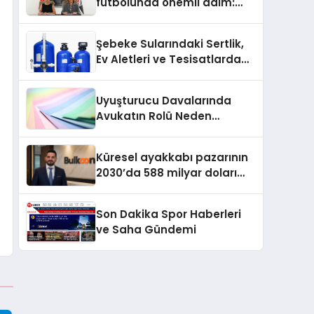
futbolunda önemli adım:
Sahadaki liderler Didem
Karagenç ve Başak
Şebeke Sularındaki Sertlik,
Gündoğdu kulüp hafızasını
Ev Aletleri ve Tesisatlarda
geleceğe taşıyacak
Kireç Sorununu Artırıyor
Uyuşturucu Davalarında
Avukatın Rolü Neden
Belirleyicidir?
Küresel ayakkabı pazarının
2030’da 588 milyar doları
aşması bekleniyor
Son Dakika Spor Haberleri
ve Saha Gündemi