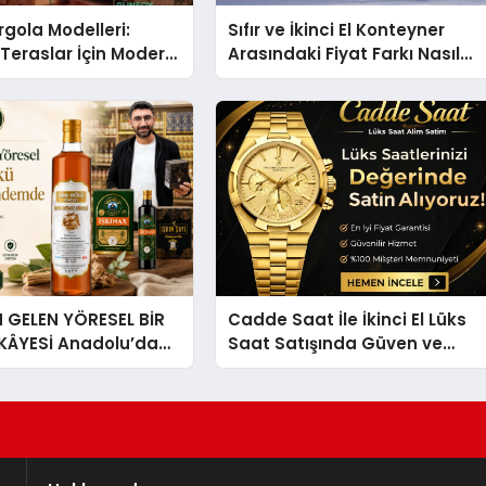
gola Modelleri:
Sıfır ve İkinci El Konteyner
Teraslar İçin Modern
Arasındaki Fiyat Farkı Nasıl
kirleri
Oluşur?
GELEN YÖRESEL BİR
Cadde Saat İle İkinci El Lüks
İKÂYESİ Anadolu’dan
Saat Satışında Güven ve
lü Bir Başarı
Doğru Değerleme
 Sirkesi