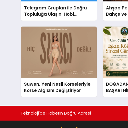
Telegram Grupları ile Doğru
Ahşap Per
Topluluğa Ulaşın: Hobi
Bahçe ve 
Grupları İçin Telegram
Tasarım Fi
Kullanımı
Suwen, Yeni Nesil Korseleriyle
DOĞADAN 
Korse Algısını Değiştiriyor
BAŞARI H
Çıkan Güç
Hikâyesi: Van Gölü Yöresel
Işkın Kökü
Teknoloji'de Haberin Doğru Adresi