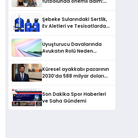
futbolunda önemli adım:
Sahadaki liderler Didem
Karagenç ve Başak
Şebeke Sularındaki Sertlik,
Gündoğdu kulüp hafızasını
Ev Aletleri ve Tesisatlarda
geleceğe taşıyacak
Kireç Sorununu Artırıyor
Uyuşturucu Davalarında
Avukatın Rolü Neden
Belirleyicidir?
Küresel ayakkabı pazarının
2030’da 588 milyar doları
aşması bekleniyor
Son Dakika Spor Haberleri
ve Saha Gündemi