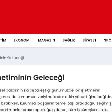
ITIM
EKONOMI
MAGAZIN
SAĞLIK
SIYASET
SPO
inin Geleceği
netiminin Geleceği
l pazarın hızla dijitalleştiği günümüzde, bir işletmenin
mesi de tamamen veriyi ne kadar etkin yönettiğine bağlıdır.
bırakırken, kurumsal başarının temel taşı artık doğru seçilmiş
Departmanlar arası kopukluğu gideren, tüm iş süreçlerini tek…