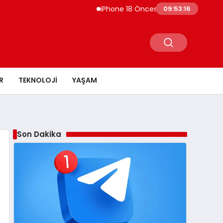
iPhone 18 Öncesi Apple’ın İndirim Talebi 
09:53:17
R
TEKNOLOJI
YAŞAM
Son Dakika