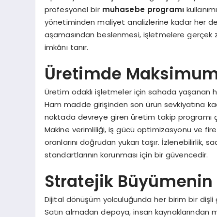
profesyonel bir
muhasebe programı
kullanım
yönetiminden maliyet analizlerine kadar her deta
aşamasından beslenmesi, işletmelere gerçek z
imkânı tanır.
Üretimde Maksimum V
Üretim odaklı işletmeler için sahada yaşanan he
Ham madde girişinden son ürün sevkiyatına kada
noktada devreye giren üretim takip programı çöz
Makine verimliliği, iş gücü optimizasyonu ve fire o
oranlarını doğrudan yukarı taşır. İzlenebilirlik,
standartlarının korunması için bir güvencedir.
Stratejik Büyümenin
Dijital dönüşüm yolculuğunda her birim bir dişli g
Satın almadan depoya, insan kaynaklarından müşt