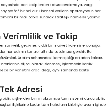
ı sayesinde cari takiplerden faturalandırmaya, vergi
y şeffaf bir hal alır. Finansal verilerin operasyonun her
amanlı bir mali tablo sunarak stratejik hamleler yapma
erimlilik ve Takip
r saniyelik gecikme, ciddi bir maliyet kalemine dönüşür.
r her adımın kontrol altında tutulması gerekir. Bu
ümleri, üretim sahasındaki karmaşıklığı ortadan kaldırır.
ranlarının dijital olarak izlenmesi, işletmenin karlılık
 sadece bir yönetim aracı değil, aynı zamanda kalite
 Tek Adresi
ibidir; dişlilerden birinin aksaması tüm sistemi durdurabilir.
eri ilişkilerine kadar tüm halkaların birbiriyle uyum içinde