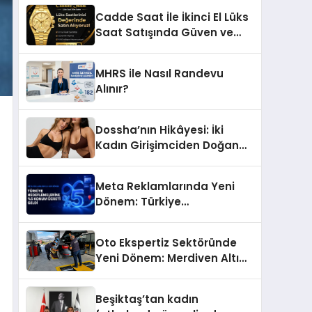
Başarı Hikâyesi: Van Gölü
Cadde Saat İle İkinci El Lüks
Yöresel Işkın Kökü Sirkesi
Saat Satışında Güven ve
Doğru Değerleme
MHRS ile Nasıl Randevu
Alınır?
Dossha’nın Hikâyesi: İki
Kadın Girişimciden Doğan
Bir Marka
Meta Reklamlarında Yeni
Dönem: Türkiye
Hedeflemelerine Yüzde 5
Konum Ücreti Geldi
Oto Ekspertiz Sektöründe
Yeni Dönem: Merdiven Altı
İşletmeler Tarih Oluyor
Beşiktaş’tan kadın