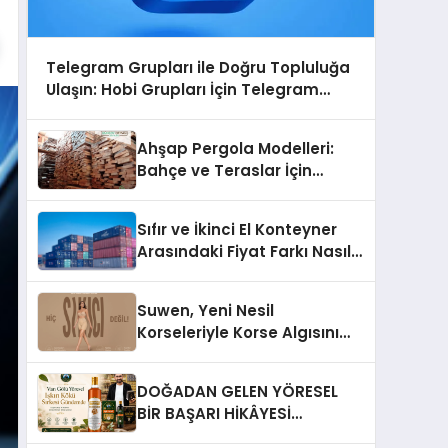
Telegram Grupları ile Doğru Topluluğa
Ulaşın: Hobi Grupları İçin Telegram
Kullanımı
Ahşap Pergola Modelleri:
Bahçe ve Teraslar İçin
Modern Tasarım Fikirleri
Sıfır ve İkinci El Konteyner
Arasındaki Fiyat Farkı Nasıl
Oluşur?
Suwen, Yeni Nesil
Korseleriyle Korse Algısını
Değiştiriyor
DOĞADAN GELEN YÖRESEL
BİR BAŞARI HİKÂYESİ
Anadolu’dan Çıkan Güçlü Bir