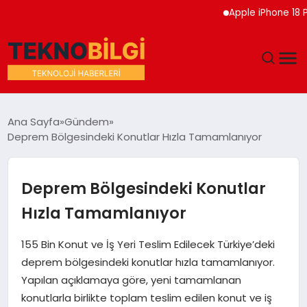
Apple iPhone 18 Pro Etk
GÜNDEM
Ana Sayfa
Gündem
Deprem Bölgesindeki Konutlar Hızla Tamamlanıyor
DÜNYA
EĞITIM
Deprem Bölgesindeki Konutlar
Hızla Tamamlanıyor
EKONOMI
155 Bin Konut ve İş Yeri Teslim Edilecek Türkiye’deki
MAGAZIN
deprem bölgesindeki konutlar hızla tamamlanıyor.
Yapılan açıklamaya göre, yeni tamamlanan
SAĞLIK
konutlarla birlikte toplam teslim edilen konut ve iş