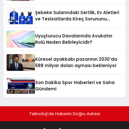
Karagenç ve Başak Gündoğdu kulüp
hafızasını geleceğe taşıyacak
Şebeke Sularındaki Sertlik, Ev Aletleri
ve Tesisatlarda Kireç Sorununu
Artırıyor
Uyuşturucu Davalarında Avukatın
Rolü Neden Belirleyicidir?
Küresel ayakkabı pazarının 2030’da
588 milyar doları aşması bekleniyor
Son Dakika Spor Haberleri ve Saha
Gündemi
Teknoloji'de Haberin Doğru Adresi