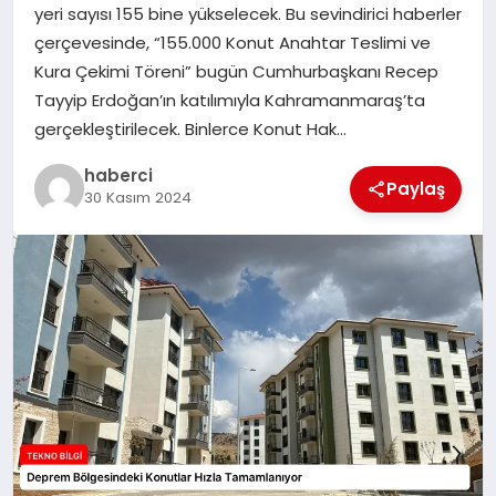
yeri sayısı 155 bine yükselecek. Bu sevindirici haberler
SIYASET
çerçevesinde, “155.000 Konut Anahtar Teslimi ve
Kura Çekimi Töreni” bugün Cumhurbaşkanı Recep
SPOR
Tayyip Erdoğan’ın katılımıyla Kahramanmaraş’ta
gerçekleştirilecek. Binlerce Konut Hak…
TEKNOLOJI
haberci
Paylaş
30 Kasım 2024
YAŞAM