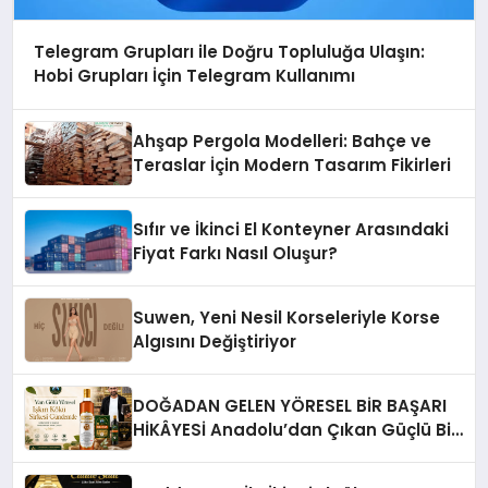
Telegram Grupları ile Doğru Topluluğa Ulaşın:
Hobi Grupları İçin Telegram Kullanımı
Ahşap Pergola Modelleri: Bahçe ve
Teraslar İçin Modern Tasarım Fikirleri
Sıfır ve İkinci El Konteyner Arasındaki
Fiyat Farkı Nasıl Oluşur?
Suwen, Yeni Nesil Korseleriyle Korse
Algısını Değiştiriyor
DOĞADAN GELEN YÖRESEL BİR BAŞARI
HİKÂYESİ Anadolu’dan Çıkan Güçlü Bir
Başarı Hikâyesi: Van Gölü Yöresel
Işkın Kökü Sirkesi