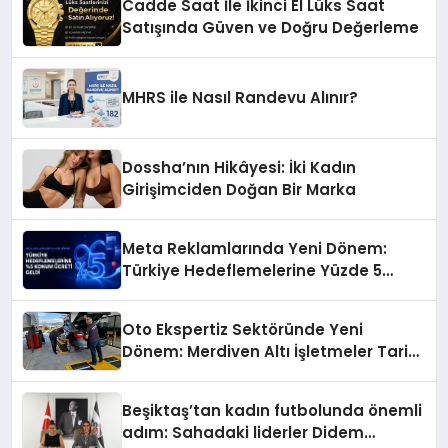
Cadde Saat İle İkinci El Lüks Saat
Satışında Güven ve Doğru Değerleme
MHRS ile Nasıl Randevu Alınır?
Dossha’nın Hikâyesi: İki Kadın
Girişimciden Doğan Bir Marka
Meta Reklamlarında Yeni Dönem:
Türkiye Hedeflemelerine Yüzde 5
Konum Ücreti Geldi
Oto Ekspertiz Sektöründe Yeni
Dönem: Merdiven Altı İşletmeler Tarih
Oluyor
Beşiktaş’tan kadın futbolunda önemli
adım: Sahadaki liderler Didem