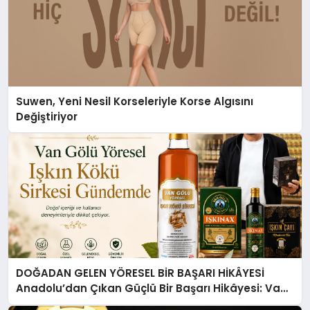
Suwen, Yeni Nesil Korseleriyle Korse Algısını
Değiştiriyor
DOĞADAN GELEN YÖRESEL BİR BAŞARI HİKÂYESİ
Anadolu’dan Çıkan Güçlü Bir Başarı Hikâyesi: Van
Gölü Yöresel Işkın Kökü Sirkesi