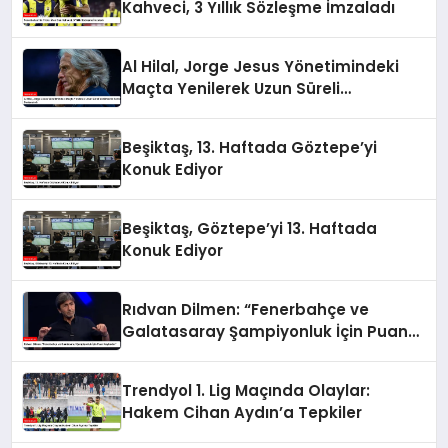
Kahveci, 3 Yıllık Sözleşme İmzaladı
Al Hilal, Jorge Jesus Yönetimindeki
Maçta Yenilerek Uzun Süreli
Yenilmezlik Serisini Sonlandırdı
Beşiktaş, 13. Haftada Göztepe’yi
Konuk Ediyor
Beşiktaş, Göztepe’yi 13. Haftada
Konuk Ediyor
Rıdvan Dilmen: “Fenerbahçe ve
Galatasaray Şampiyonluk İçin Puan
Kaybeder”
Trendyol 1. Lig Maçında Olaylar:
Hakem Cihan Aydın’a Tepkiler