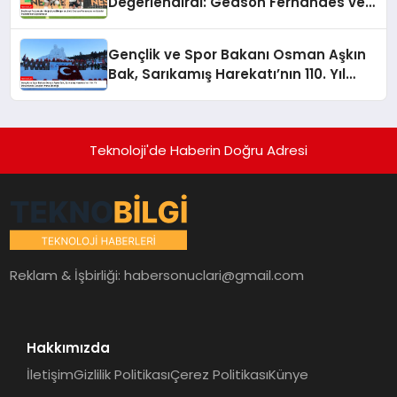
Değerlendirdi: Gedson Fernandes ve
Gabriel Paulista’dan Açıklamalar
Gençlik ve Spor Bakanı Osman Aşkın
Bak, Sarıkamış Harekatı’nın 110. Yıl
Dönümünde Gençleri Anma Etkinliği
Teknoloji'de Haberin Doğru Adresi
Reklam & İşbirliği:
habersonuclari@gmail.com
Hakkımızda
İletişim
Gizlilik Politikası
Çerez Politikası
Künye