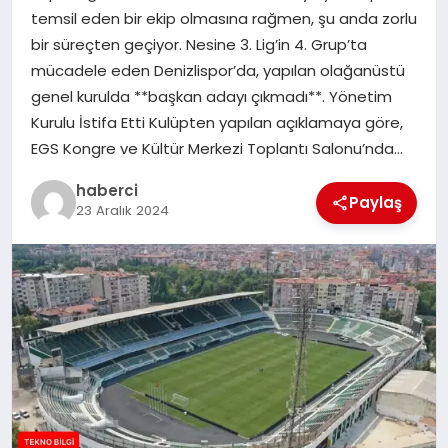
temsil eden bir ekip olmasına rağmen, şu anda zorlu
SIYASET
bir süreçten geçiyor. Nesine 3. Lig’in 4. Grup’ta
mücadele eden Denizlispor’da, yapılan olağanüstü
SPOR
genel kurulda **başkan adayı çıkmadı**. Yönetim
Kurulu İstifa Etti Kulüpten yapılan açıklamaya göre,
TEKNOLOJI
EGS Kongre ve Kültür Merkezi Toplantı Salonu’nda…
YAŞAM
haberci
Paylaş
23 Aralık 2024