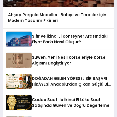
Ahşap Pergola Modelleri: Bahçe ve Teraslar İçin
Modern Tasarım Fikirleri
Sıfır ve İkinci El Konteyner Arasındaki
Fiyat Farkı Nasıl Oluşur?
Suwen, Yeni Nesil Korseleriyle Korse
Algısını Değiştiriyor
DOĞADAN GELEN YÖRESEL BİR BAŞARI
HİKÂYESİ Anadolu’dan Çıkan Güçlü Bir
Başarı Hikâyesi: Van Gölü Yöresel
Işkın Kökü Sirkesi
Cadde Saat İle İkinci El Lüks Saat
Satışında Güven ve Doğru Değerleme