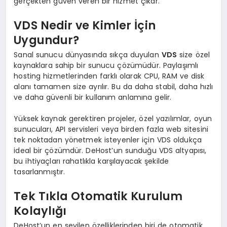
gerçekten güven veren bir hizmet çıkar.
VDS Nedir ve Kimler İçin
Uygundur?
Sanal sunucu dünyasında sıkça duyulan
VDS
size özel
kaynaklara sahip bir sunucu çözümüdür. Paylaşımlı
hosting hizmetlerinden farklı olarak CPU, RAM ve disk
alanı tamamen size ayrılır. Bu da daha stabil, daha hızlı
ve daha güvenli bir kullanım anlamına gelir.
Yüksek kaynak gerektiren projeler, özel yazılımlar, oyun
sunucuları, API servisleri veya birden fazla web sitesini
tek noktadan yönetmek isteyenler için VDS oldukça
ideal bir çözümdür. DeHost’un sunduğu VDS altyapısı,
bu ihtiyaçları rahatlıkla karşılayacak şekilde
tasarlanmıştır.
Tek Tıkla Otomatik Kurulum
Kolaylığı
DeHost’un en sevilen özelliklerinden biri de otomatik