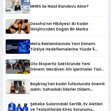
MHRS ile Nasıl Randevu Alınır?
Dossha’nın Hikâyesi: İki Kadın
Girişimciden Doğan Bir Marka
Meta Reklamlarında Yeni Dönem:
Türkiye Hedeflemelerine Yüzde 5
Konum Ücreti Geldi
Oto Ekspertiz Sektöründe Yeni
Dönem: Merdiven Altı İşletmeler Tarih
Oluyor
Beşiktaş’tan kadın futbolunda önemli
adım: Sahadaki liderler Didem
Karagenç ve Başak Gündoğdu kulüp
hafızasını geleceğe taşıyacak
Şebeke Sularındaki Sertlik, Ev Aletleri
ve Tesisatlarda Kireç Sorununu